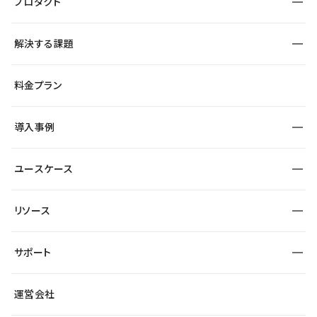
プロダクト
構築
解決する課題
デザインエディタ
CMS
サイト種別から探す
料金プラン
コーポレートサイト
フォーム
SEO
採用サイト
導入事例
運用
サービスサイト
サイト運用
事例インタビュー
業種から探す
ユースケース
セキュリティ
導入企業
宿泊・レジャー
大企業・エンタープライズ
ワークスペース
サイト制作事例
エンタメ
リソース
より自在に
制作会社
自治体
テンプレートを探す
Figma to Studio
広告代理店・コンサル
サポート
課題から探す
制作会社を探す
Lottie for Studio
スタートアップ
マーケターでのLP運用
総合窓口
サイト制作事例
アクセシビリティ
運営会社
飲食店
よくある質問
WordPressからの移行
ブログ