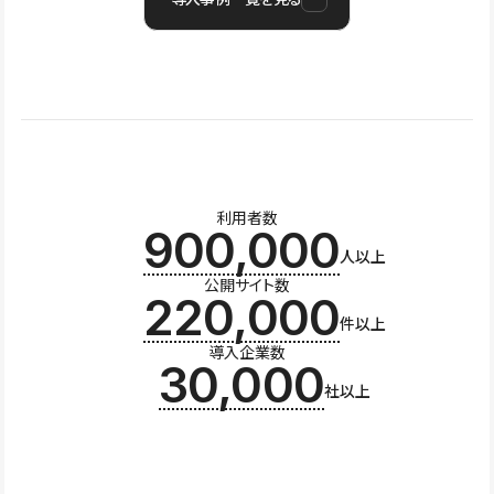
利用者数
900,000
人以上
公開サイト数
220,000
件以上
導入企業数
30,000
社以上