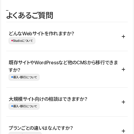
よくあるご質問
どんなWebサイトを作れますか？
Studioについて
コーポレートサイト、サービスサイト、LP、採用サイト、ブロ
既存サイトやWordPressなど他のCMSから移行できま
グ・メディア、イベントサイト、店舗・商品紹介サイト、ポートフ
すか？
ォリオなど幅広く制作できます。
導入・移行について
制作事例はこちら
はい。既存サイトの構成やコンテンツ、URLを整理したうえで、
大規模サイト向けの相談はできますか？
Studio上に再構築する形で移行できます。 WordPressの場合は、
導入・移行について
XMLファイルを使って投稿記事や固定ページ、カテゴリー、タグな
どの一部データをStudio CMSへインポートできます。ただし、サ
はい。アクセス規模が大きいサイトや、複数部門での運用、権限管
プランごとの違いはなんですか？
イト全体のデザインや設定がそのまま移行されるわけではないた