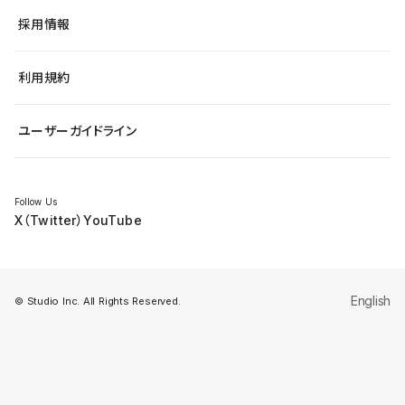
ヘルプセンター
小売・EC
サイト導線の変更
最新情報
採用情報
システムステータス
Studio Community
学習コンテンツ
利用規約
公式YouTube
全国ワークショップ
ユーザーガイドライン
セミナー
Follow Us
X（Twitter）
YouTube
English
© Studio Inc. All Rights Reserved.