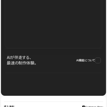
AIが伴走する、
AI機能について
最速の制作体験。
導入事例
Customer Story