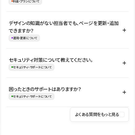
理、セキュリティ確認、既存システムとの連携など、個別の要件が
料金・プランについて
め、移行後にページ構成やデザイン、CMS設計、URL・リダイレク
ある場合はご相談いただけます。サイトの規模や運用体制に応じ
ト設定などの確認が必要です。
て、適したプランや進め方をご案内します。要件が固まりきってい
公開ページ数、バージョン履歴の期間、CMS利用数の上限、権限
デザインの知識がない担当者でも、ページを更新・追加
ない段階でも、お問い合わせください。
管理の有無などがプランごとに異なります。詳しくは料金プランペ
できますか？
お問合せはこちら
ージをご覧ください。
運用・更新について
料金プランはこちら
はい。CMSやコンポーネントを活用して更新範囲を設計しておく
セキュリティ対策について教えてください。
ことで、デザインを崩しにくい状態で運用できます。 さらにコン
セキュリティ・サポートについて
テンツ編集モードを使うと、編集できる範囲をテキスト・画像・ア
イコンなどに絞れるため、担当者ごとの見た目のばらつきを抑え
Studioでは、公開サイトやサービスを安全に利用できるよう、通信
困ったときのサポートはありますか？
ながらレイアウトに影響を与えずに更新作業を進めやすくなりま
の暗号化、データ保護、アクセス管理、脆弱性対策など、複数の観
セキュリティ・サポートについて
す。
点からセキュリティ対策を行っています。Studioで公開したサイト
はSSL/TLSによる通信暗号化に対応しており、悪質なスクリプトの
よくある質問をもっと見る
操作方法や機能については、ヘルプセンターでご確認いただけま
実行制限や、不正アクセス・攻撃への対策も実施しています。
す。編集、公開、CMS、フォーム、ドメイン設定など、目的に合
Studioのセキュリティ対策について
わせて記事を検索できます。有人サポート（チャット）は Mini プ