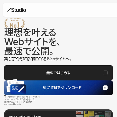
理想を叶える
Webサイトを、
最速で公開
。
美しさと成果を、両立するWebサイトへ。
無料ではじめる
製品資料をダウンロード
※ 株式会社東京商工リサーチ調べ
ノーコードCMSで作成された
国内のWebサイトの実績数
（2025年12月末時点）