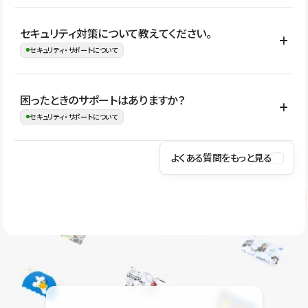
はい。CMSやコンポーネントを活用して更新範囲を設計しておく
セキュリティ対策について教えてください。
ことで、デザインを崩しにくい状態で運用できます。 さらにコン
セキュリティ・サポートについて
テンツ編集モードを使うと、編集できる範囲をテキスト・画像・ア
イコンなどに絞れるため、担当者ごとの見た目のばらつきを抑え
Studioでは、公開サイトやサービスを安全に利用できるよう、通信
困ったときのサポートはありますか？
ながらレイアウトに影響を与えずに更新作業を進めやすくなりま
の暗号化、データ保護、アクセス管理、脆弱性対策など、複数の観
セキュリティ・サポートについて
す。
点からセキュリティ対策を行っています。Studioで公開したサイト
はSSL/TLSによる通信暗号化に対応しており、悪質なスクリプトの
よくある質問をもっと見る
操作方法や機能については、ヘルプセンターでご確認いただけま
実行制限や、不正アクセス・攻撃への対策も実施しています。
す。編集、公開、CMS、フォーム、ドメイン設定など、目的に合
Studioのセキュリティ対策について
わせて記事を検索できます。有人サポート（チャット）は Mini プ
ラン以上のご契約プロジェクトでご利用いただけます。そのほか、
ユーザー同士で質問・相談できるコミュニティもご利用ください。
ヘルプセンターはこちら