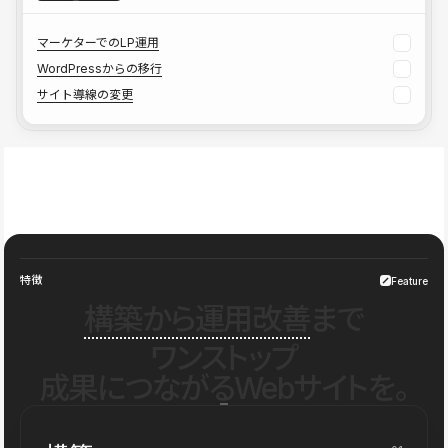
マーケターでのLP運用
WordPressからの移行
サイト導線の変更
特徴
Feature
構築から運用改善
まで
ワンストップ
成果につながるWebサイトを。