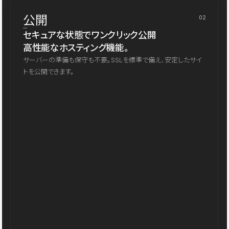
公開
02
セキュアな状態でワンクリック公開
高性能なホスティング機能。
サーバーの準備も保守も不要。SSLを標準で備え、安定したサイ
トを公開できます。