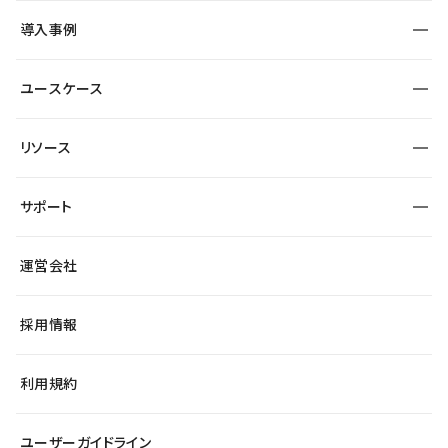
SEO
採用サイト
導入事例
運用
サービスサイト
サイト運用
事例インタビュー
業種から探す
ユースケース
セキュリティ
導入企業
宿泊・レジャー
大企業・エンタープライズ
ワークスペース
サイト制作事例
エンタメ
リソース
より自在に
制作会社
自治体
テンプレートを探す
Figma to Studio
広告代理店・コンサル
サポート
課題から探す
制作会社を探す
Lottie for Studio
スタートアップ
マーケターでのLP運用
総合窓口
サイト制作事例
アクセシビリティ
運営会社
飲食店
よくある質問
WordPressからの移行
ブログ
ヘルプセンター
小売・EC
サイト導線の変更
最新情報
採用情報
システムステータス
Studio Community
学習コンテンツ
利用規約
公式YouTube
全国ワークショップ
ユーザーガイドライン