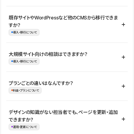
コーポレートサイト、サービスサイト、LP、採用サイト、ブロ
既存サイトやWordPressなど他のCMSから移行できま
グ・メディア、イベントサイト、店舗・商品紹介サイト、ポートフ
すか？
ォリオなど幅広く制作できます。
導入・移行について
制作事例はこちら
はい。既存サイトの構成やコンテンツ、URLを整理したうえで、
大規模サイト向けの相談はできますか？
Studio上に再構築する形で移行できます。 WordPressの場合は、
導入・移行について
XMLファイルを使って投稿記事や固定ページ、カテゴリー、タグな
どの一部データをStudio CMSへインポートできます。ただし、サ
はい。アクセス規模が大きいサイトや、複数部門での運用、権限管
プランごとの違いはなんですか？
イト全体のデザインや設定がそのまま移行されるわけではないた
理、セキュリティ確認、既存システムとの連携など、個別の要件が
料金・プランについて
め、移行後にページ構成やデザイン、CMS設計、URL・リダイレク
ある場合はご相談いただけます。サイトの規模や運用体制に応じ
ト設定などの確認が必要です。
て、適したプランや進め方をご案内します。要件が固まりきってい
公開ページ数、バージョン履歴の期間、CMS利用数の上限、権限
デザインの知識がない担当者でも、ページを更新・追加
ない段階でも、お問い合わせください。
管理の有無などがプランごとに異なります。詳しくは料金プランペ
できますか？
お問合せはこちら
ージをご覧ください。
運用・更新について
料金プランはこちら