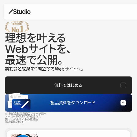
理想を叶える
Webサイトを、
最速で公開
。
美しさと成果を、両立するWebサイトへ。
無料ではじめる
製品資料をダウンロード
※ 株式会社東京商工リサーチ調べ
ノーコードCMSで作成された
国内のWebサイトの実績数
（2025年12月末時点）