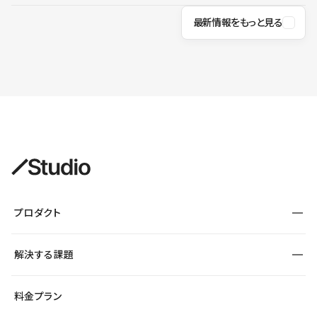
最新情報をもっと見る
プロダクト
構築
解決する課題
デザインエディタ
CMS
サイト種別から探す
料金プラン
コーポレートサイト
フォーム