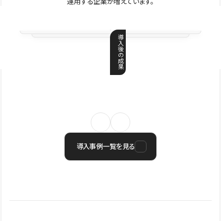
運用する企業が増えています。
導
入
後
の
成
果
導入事例一覧を見る