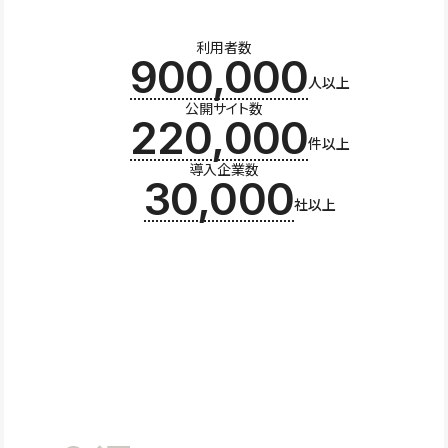
利用者数
900,000
人以上
公開サイト数
220,000
件以上
導入企業数
30,000
社以上