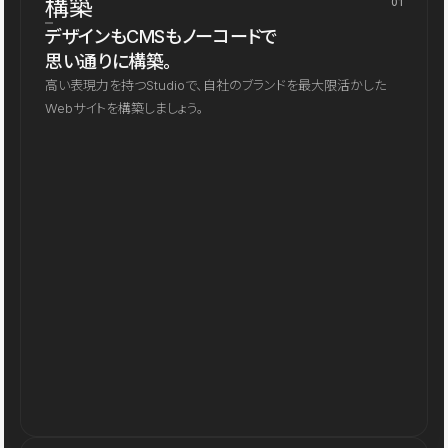
構築
01
デザインもCMSもノーコードで
思い通りに構築。
高い表現力を持つStudioで、自社のブランドを最大限活かした
Webサイトを構築しましょう。