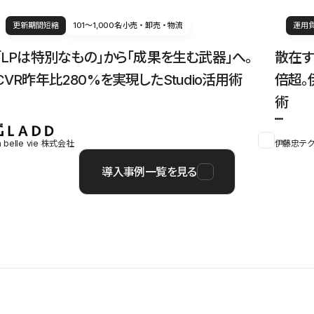
更新期間短縮
101〜1,000名
小売・卸売・物流
運用
「LPは特別なもの」から「成果を生む武器」へ。
散在す
CVR昨年比280%を実現したStudio活用術
倍超。
術
a belle vie 株式会社
伊藤忠テク
導入事例一覧を見る