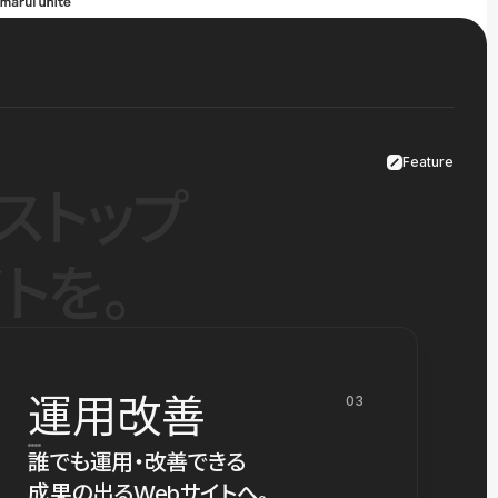
Feature
ストップ
トを。
運用改善
03
誰でも運用・改善できる
成果の出るWebサイトへ。