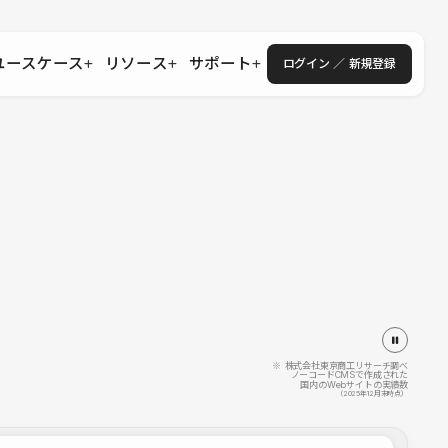
ユースケース
リソース
サポート
ログイン ／ 新規登録
・エンタープライズ
ス
相談窓口
学習コンテンツ
目的に沿ったサポートコンテンツを探す
 Store
Studio Academy
社
よくある質問
ートから始める
公式YouTubeの動画で学ぶ
採用
導入にあたってよくある質問を探す
理店・コンサル
o Showcase
全国ワークショップ
ヘルプセンター
を見る
基本操作を学ぶイベントを探す
トアップ
操作や機能に関するマニュアルを探す
 Community
セミナー
システムステータス
同士で繋がり知見を深める
技術向上に役立つイベントを探す
不具合・障害情報を確認する
 Experts
C
作会社を探す
※ 株式会社東京商工リサーチ調べ
ノーコードCMSで作成された
国内のWebサイトの実績数
 Blog
（2025年12月末時点）
見る
s New