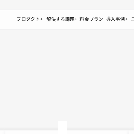
プロダクト
導入事例
解決する課題
料金プラン
運用
より自在に
事例インタビュー
大企業
リソー
お客様からの声をご紹介
サイト運用
Figma to Studio
Studio
制作会
導入企業
安心のバックアップや権限管理
デザインを一瞬でWebサイトに
テンプレ
様々な規模・業種の企業が
広告代
セキュリティ
Lottie for Studio
Studi
Studio Showcase
サイトの安全を守る仕組み
より豊かなアニメーション表現
制作事例
スター
Studioサイトギャラリー
ワークスペース
アクセシビリティ
Studio
複数プロジェクトを一括管理
Webサイトをすべての人に
飲食店
ユーザー
Studio
小売・E
Web制
Studio
ブログを
What'