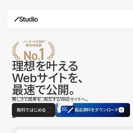
構築
デザインエディタ
コードを書かずにデザイン自体を自
在に
理想を叶える
CMS
Webサイトを、
柔軟なコンテンツ管理システム
最速で公開
。
フォーム
フォーム設置もノーコードで完結
美しさと成果を、両立するWebサイトへ。
SEO
検索エンジン向けの設定項目も充実
無料ではじめる
製品資料をダウンロード