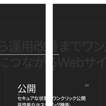
ら運用改善
までワン
につながるWebサイ
公開
02
セキュアな状態でワンクリック公開
高性能なホスティング機能。