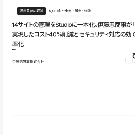
運用負荷の軽減
5,001名〜
小売・卸売・物流
14サイトの管理をStudioに一本化。伊藤忠商事が
実現したコスト40%削減とセキュリティ対応の効
率化
伊藤忠商事株式会社
l