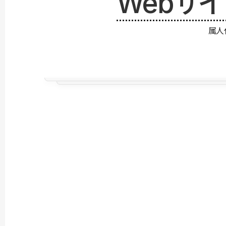
Webサ
属人