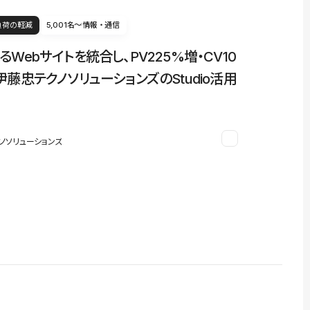
負荷の軽減
5,001名〜
情報・通信
るWebサイトを統合し、PV225%増・CV10
伊藤忠テクノソリューションズのStudio活用
ノソリューションズ