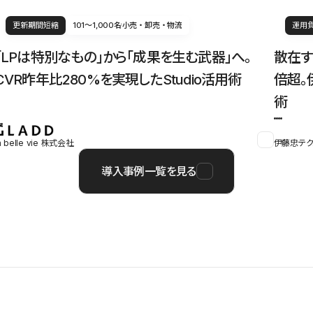
更新期間短縮
101〜1,000名
小売・卸売・物流
運用
「LPは特別なもの」から「成果を生む武器」へ。
散在す
CVR昨年比280%を実現したStudio活用術
倍超。
術
a belle vie 株式会社
伊藤忠テク
導入事例一覧を見る