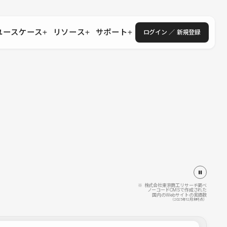
ユースケース
リソース
サポート
ログイン ／ 新規登録
・エンタープライズ
ス
相談窓口
学習コンテンツ
目的に沿ったサポートコンテンツを探す
 Store
Studio Academy
社
よくある質問
ートから始める
公式YouTubeの動画で学ぶ
採用
導入にあたってよくある質問を探す
理店・コンサル
o Showcase
全国ワークショップ
ヘルプセンター
を見る
基本操作を学ぶイベントを探す
トアップ
操作や機能に関するマニュアルを探す
 Community
セミナー
システムステータス
同士で繋がり知見を深める
技術向上に役立つイベントを探す
不具合・障害情報を確認する
 Experts
C
作会社を探す
※ 株式会社東京商工リサーチ調べ
ノーコードCMSで作成された
国内のWebサイトの実績数
 Blog
（2025年12月末時点）
見る
s New