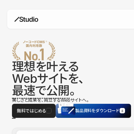
構築
デザインエディタ
コードを書かずにデザイン自体を自
在に
理想を叶える
CMS
Webサイトを、
柔軟なコンテンツ管理システム
最速で公開
。
フォーム
フォーム設置もノーコードで完結
美しさと成果を、両立するWebサイトへ。
SEO
検索エンジン向けの設定項目も充実
無料ではじめる
製品資料をダウンロード