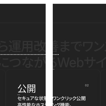
ら運用改善
までワン
につながるWebサイ
公開
02
セキュアな状態でワンクリック公開
高性能なホスティング機能。