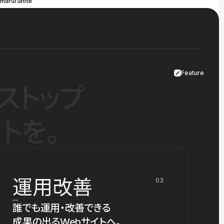
Feature
ストップ
トを。
運用改善
03
誰でも運用・改善できる
成果の出るWebサイトへ。