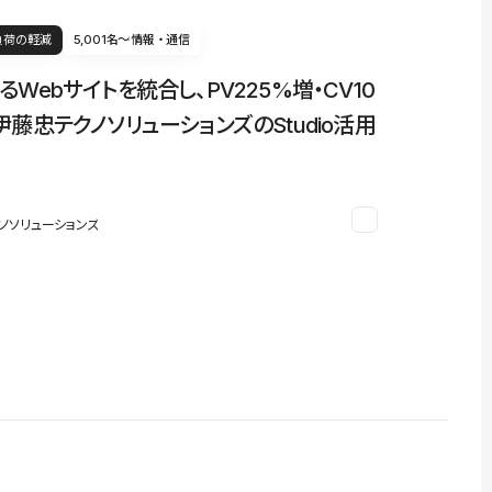
負荷の軽減
5,001名〜
情報・通信
るWebサイトを統合し、PV225%増・CV10
伊藤忠テクノソリューションズのStudio活用
ノソリューションズ