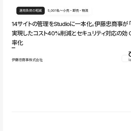
運用負荷の軽減
5,001名〜
小売・卸売・物流
14サイトの管理をStudioに一本化。伊藤忠商事が
実現したコスト40%削減とセキュリティ対応の効
率化
伊藤忠商事株式会社
l