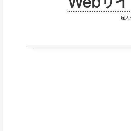
Webサ
属人