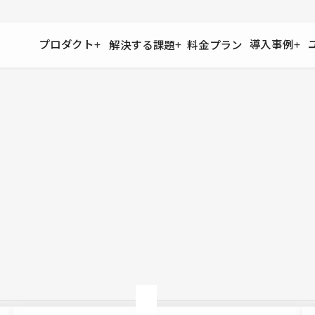
プロダクト
導入事例
解決する課題
料金プラン
運用
より自在に
事例インタビュー
大企業
リソー
お客様からの声をご紹介
サイト運用
Figma to Studio
Studio
制作会
導入企業
安心のバックアップや権限管理
デザインを一瞬でWebサイトに
テンプレ
様々な規模・業種の企業が
広告代
セキュリティ
Lottie for Studio
Studi
Studio Showcase
サイトの安全を守る仕組み
より豊かなアニメーション表現
制作事例
スター
Studioサイトギャラリー
ワークスペース
アクセシビリティ
Studio
複数プロジェクトを一括管理
Webサイトをすべての人に
飲食店
ユーザー
Studio
小売・E
Web制
Studio
ブログを
What'