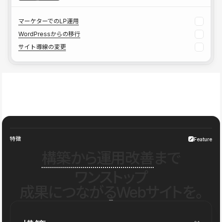
マーケターでのLP運用
WordPressからの移行
サイト導線の変更
特徴
Feature
構築から運用改善
まで
ワンストップ
成果につながるWebサイトを。