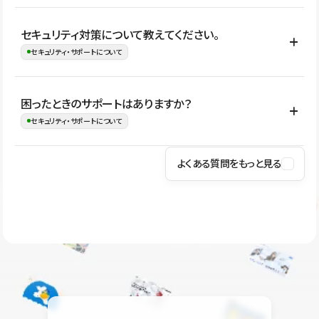
はい。CMSやコンポーネントを活用して更新範囲を設計しておく
セキュリティ対策について教えてください。
ことで、デザインを崩しにくい状態で運用できます。 さらにコン
セキュリティ・サポートについて
テンツ編集モードを使うと、編集できる範囲をテキスト・画像・ア
イコンなどに絞れるため、担当者ごとの見た目のばらつきを抑え
Studioでは、公開サイトやサービスを安全に利用できるよう、通信
困ったときのサポートはありますか？
ながらレイアウトに影響を与えずに更新作業を進めやすくなりま
の暗号化、データ保護、アクセス管理、脆弱性対策など、複数の観
セキュリティ・サポートについて
す。
点からセキュリティ対策を行っています。Studioで公開したサイト
はSSL/TLSによる通信暗号化に対応しており、悪質なスクリプトの
よくある質問をもっと見る
操作方法や機能については、ヘルプセンターでご確認いただけま
実行制限や、不正アクセス・攻撃への対策も実施しています。
す。編集、公開、CMS、フォーム、ドメイン設定など、目的に合
Studioのセキュリティ対策について
わせて記事を検索できます。有人サポート（チャット）は Mini プ
ラン以上のご契約プロジェクトでご利用いただけます。そのほか、
ユーザー同士で質問・相談できるコミュニティもご利用ください。
ヘルプセンターはこちら