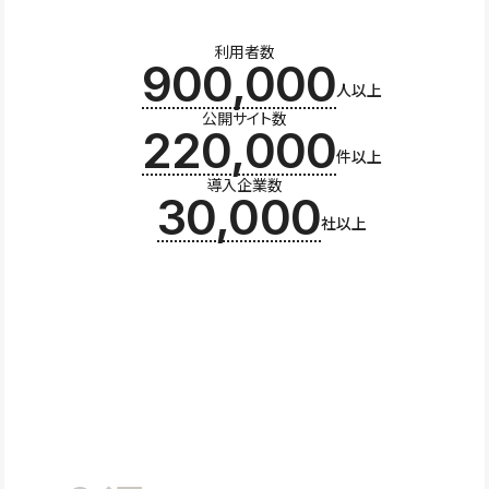
利用者数
900,000
人以上
公開サイト数
220,000
件以上
導入企業数
30,000
社以上