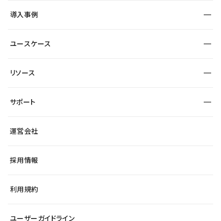
SEO
採用サイト
導入事例
運用
サービスサイト
サイト運用
事例インタビュー
業種から探す
ユースケース
セキュリティ
導入企業
宿泊・レジャー
大企業・エンタープライズ
ワークスペース
サイト制作事例
エンタメ
リソース
より自在に
制作会社
自治体
テンプレートを探す
Figma to Studio
広告代理店・コンサル
サポート
課題から探す
制作会社を探す
Lottie for Studio
スタートアップ
マーケターでのLP運用
総合窓口
サイト制作事例
アクセシビリティ
運営会社
飲食店
よくある質問
WordPressからの移行
ブログ
ヘルプセンター
小売・EC
サイト導線の変更
最新情報
採用情報
システムステータス
Studio Community
学習コンテンツ
利用規約
公式YouTube
全国ワークショップ
ユーザーガイドライン