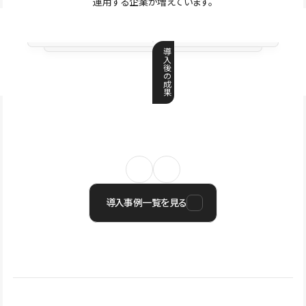
運用する企業が増えています。
導
入
後
の
成
果
導入事例一覧を見る