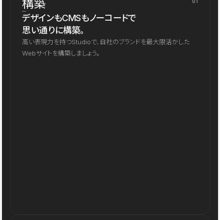
構築
01
デザインもCMSもノーコードで
思い通りに構築。
高い表現力を持つStudioで、自社のブランドを最大限活かした
Webサイトを構築しましょう。