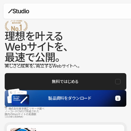
理想を叶える
Webサイトを、
最速で公開
。
美しさと成果を、両立するWebサイトへ。
無料ではじめる
製品資料をダウンロード
※ 株式会社東京商工リサーチ調べ
ノーコードCMSで作成された
国内のWebサイトの実績数
（2025年12月末時点）