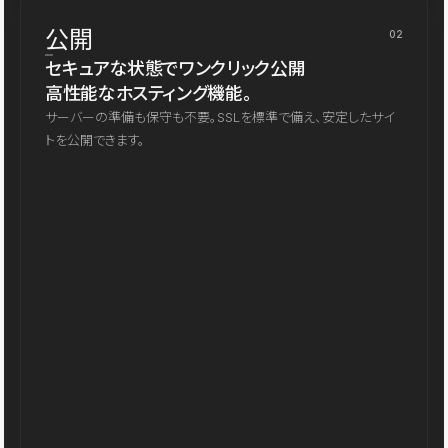
公開
02
セキュアな状態でワンクリック公開
高性能なホスティング機能。
サーバーの準備も保守も不要。SSLを標準で備え、安定したサイ
トを公開できます。