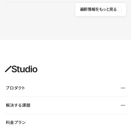
最新情報をもっと見る
プロダクト
構築
解決する課題
デザインエディタ
CMS
サイト種別から探す
料金プラン
コーポレートサイト
フォーム