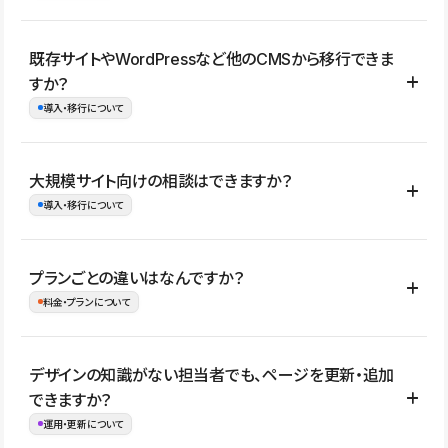
コーポレートサイト、サービスサイト、LP、採用サイト、ブロ
既存サイトやWordPressなど他のCMSから移行できま
グ・メディア、イベントサイト、店舗・商品紹介サイト、ポートフ
すか？
ォリオなど幅広く制作できます。
導入・移行について
制作事例はこちら
はい。既存サイトの構成やコンテンツ、URLを整理したうえで、
大規模サイト向けの相談はできますか？
Studio上に再構築する形で移行できます。 WordPressの場合は、
導入・移行について
XMLファイルを使って投稿記事や固定ページ、カテゴリー、タグな
どの一部データをStudio CMSへインポートできます。ただし、サ
はい。アクセス規模が大きいサイトや、複数部門での運用、権限管
プランごとの違いはなんですか？
イト全体のデザインや設定がそのまま移行されるわけではないた
理、セキュリティ確認、既存システムとの連携など、個別の要件が
料金・プランについて
め、移行後にページ構成やデザイン、CMS設計、URL・リダイレク
ある場合はご相談いただけます。サイトの規模や運用体制に応じ
ト設定などの確認が必要です。
て、適したプランや進め方をご案内します。要件が固まりきってい
公開ページ数、バージョン履歴の期間、CMS利用数の上限、権限
デザインの知識がない担当者でも、ページを更新・追加
ない段階でも、お問い合わせください。
管理の有無などがプランごとに異なります。詳しくは料金プランペ
できますか？
お問合せはこちら
ージをご覧ください。
運用・更新について
料金プランはこちら