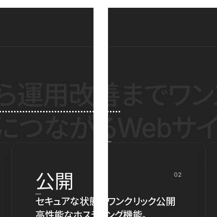
ら運用改善
までワン
につながるWebサイ
公開
02
セキュアな状態でワンクリック公開
高性能なホスティング機能。