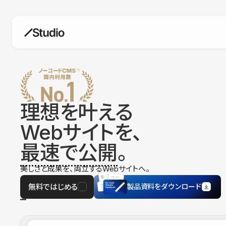
構築
デザインエディタ
コードを書かずにデザイン自体を自
在に
理想を叶える
CMS
Webサイトを、
柔軟なコンテンツ管理システム
最速で公開
。
フォーム
フォーム設置もノーコードで完結
美しさと成果を、両立するWebサイトへ。
SEO
検索エンジン向けの設定項目も充実
無料ではじめる
製品資料をダウンロード