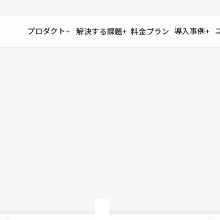
プロダクト
導入事例
解決する課題
料金プラン
運用
より自在に
事例インタビュー
大企業
リソー
お客様からの声をご紹介
サイト運用
Figma to Studio
Studio
制作会
導入企業
安心のバックアップや権限管理
デザインを一瞬でWebサイトに
テンプレ
様々な規模・業種の企業が
広告代
セキュリティ
Lottie for Studio
Studi
Studio Showcase
サイトの安全を守る仕組み
より豊かなアニメーション表現
制作事例
スター
Studioサイトギャラリー
ワークスペース
アクセシビリティ
Studio
複数プロジェクトを一括管理
Webサイトをすべての人に
飲食店
ユーザー
Studio
小売・E
Web制
Studio
ブログを
What'