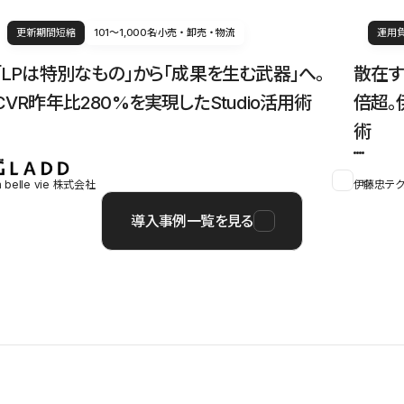
更新期間短縮
101〜1,000名
小売・卸売・物流
運用
「LPは特別なもの」から「成果を生む武器」へ。
散在す
CVR昨年比280%を実現したStudio活用術
倍超。
術
a belle vie 株式会社
伊藤忠テク
導入事例一覧を見る