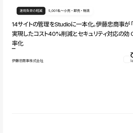
運用負荷の軽減
5,001名〜
小売・卸売・物流
14サイトの管理をStudioに一本化。伊藤忠商事が
実現したコスト40%削減とセキュリティ対応の効
率化
伊藤忠商事株式会社
l