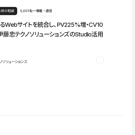
負荷の軽減
5,001名〜
情報・通信
るWebサイトを統合し、PV225%増・CV10
伊藤忠テクノソリューションズのStudio活用
ノソリューションズ