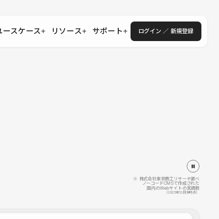
ユースケース
リソース
サポート
ログイン ／ 新規登録
・エンタープライズ
ス
相談窓口
学習コンテンツ
目的に沿ったサポートコンテンツを探す
 Store
Studio Academy
社
よくある質問
ートから始める
公式YouTubeの動画で学ぶ
採用
導入にあたってよくある質問を探す
理店・コンサル
o Showcase
全国ワークショップ
ヘルプセンター
を見る
基本操作を学ぶイベントを探す
トアップ
操作や機能に関するマニュアルを探す
 Community
セミナー
システムステータス
同士で繋がり知見を深める
技術向上に役立つイベントを探す
不具合・障害情報を確認する
 Experts
C
作会社を探す
※ 株式会社東京商工リサーチ調べ
ノーコードCMSで作成された
国内のWebサイトの実績数
 Blog
（2025年12月末時点）
見る
s New