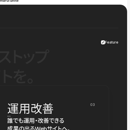
Feature
ストップ
トを。
運用改善
03
誰でも運用・改善できる
成果の出るWebサイトへ。