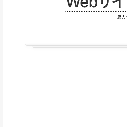
Webサ
属人