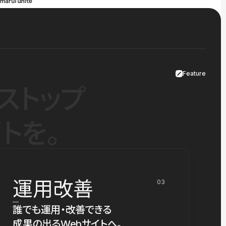
Feature
ストップ
トを。
運用改善
03
誰でも運用・改善できる
成果の出るWebサイトへ。