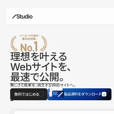
構築
デザインエディタ
コードを書かずにデザイン自体を自
在に
理想を叶える
CMS
Webサイトを、
柔軟なコンテンツ管理システム
最速で公開
。
フォーム
フォーム設置もノーコードで完結
美しさと成果を、両立するWebサイトへ。
SEO
検索エンジン向けの設定項目も充実
無料ではじめる
製品資料をダウンロード