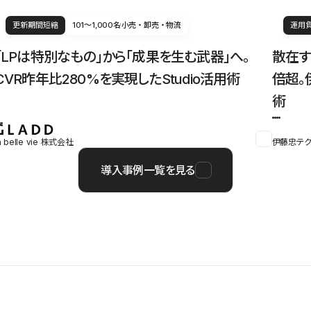
更新期間短縮
101〜1,000名
小売・卸売・物流
運用
「LPは特別なもの」から「成果を生む武器」へ。
散在す
CVR昨年比280%を実現したStudio活用術
倍超。
術
a belle vie 株式会社
伊藤忠テク
導入事例一覧を見る