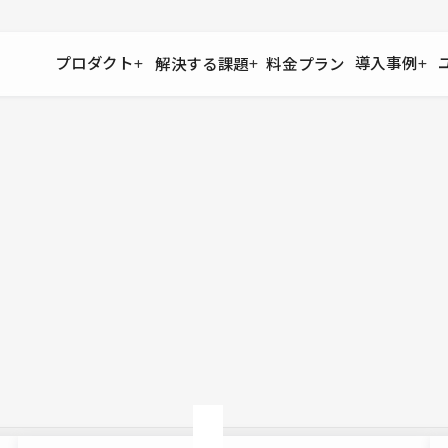
プロダクト
導入事例
解決する課題
料金プラン
運用
より自在に
事例インタビュー
大企業
リソー
お客様からの声をご紹介
サイト運用
Figma to Studio
Studio
制作会
導入企業
安心のバックアップや権限管理
デザインを一瞬でWebサイトに
テンプレ
様々な規模・業種の企業が
広告代
セキュリティ
Lottie for Studio
Studi
Studio Showcase
サイトの安全を守る仕組み
より豊かなアニメーション表現
制作事例
スター
Studioサイトギャラリー
ワークスペース
アクセシビリティ
Studio
複数プロジェクトを一括管理
Webサイトをすべての人に
飲食店
ユーザー
Studio
小売・E
Web制
Studio
ブログを
What'