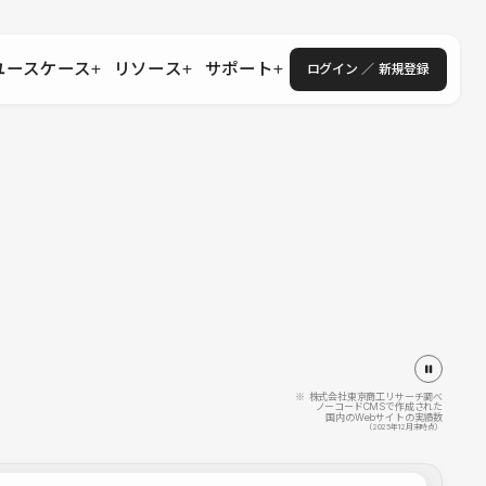
ユースケース
リソース
サポート
ログイン ／ 新規登録
・エンタープライズ
ス
相談窓口
学習コンテンツ
目的に沿ったサポートコンテンツを探す
 Store
Studio Academy
社
よくある質問
ートから始める
公式YouTubeの動画で学ぶ
採用
導入にあたってよくある質問を探す
理店・コンサル
o Showcase
全国ワークショップ
ヘルプセンター
を見る
基本操作を学ぶイベントを探す
トアップ
操作や機能に関するマニュアルを探す
 Community
セミナー
システムステータス
同士で繋がり知見を深める
技術向上に役立つイベントを探す
不具合・障害情報を確認する
 Experts
C
作会社を探す
※ 株式会社東京商工リサーチ調べ
ノーコードCMSで作成された
国内のWebサイトの実績数
 Blog
（2025年12月末時点）
見る
s New