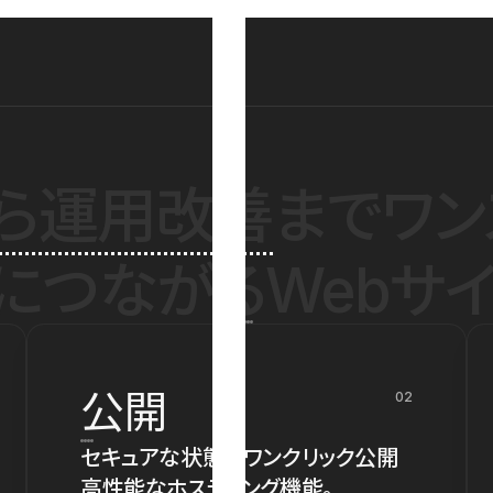
ら運用改善
までワン
につながるWebサイ
公開
02
セキュアな状態でワンクリック公開
高性能なホスティング機能。