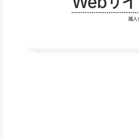
Webサ
属人