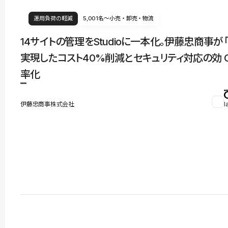
運用負荷の軽減
5,001名〜
小売・卸売・物流
14サイトの管理をStudioに一本化。伊藤忠商事が
実現したコスト40%削減とセキュリティ対応の効
率化
伊藤忠商事株式会社
l