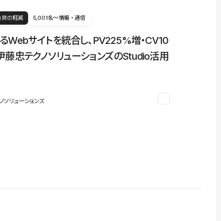
負荷の軽減
5,001名〜
情報・通信
るWebサイトを統合し、PV225%増・CV10
伊藤忠テクノソリューションズのStudio活用
ノソリューションズ