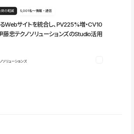
負荷の軽減
5,001名〜
情報・通信
るWebサイトを統合し、PV225%増・CV10
伊藤忠テクノソリューションズのStudio活用
ノソリューションズ