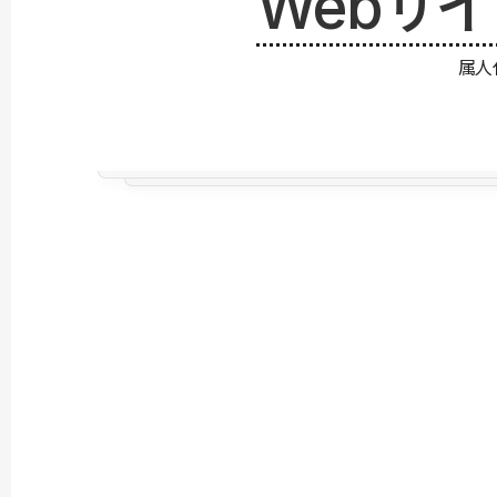
Webサ
属人