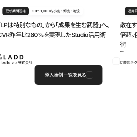
更新期間短縮
101〜1,000名
小売・卸売・物流
運用
「LPは特別なもの」から「成果を生む武器」へ。
散在す
CVR昨年比280%を実現したStudio活用術
倍超。
術
a belle vie 株式会社
伊藤忠テク
導入事例一覧を見る