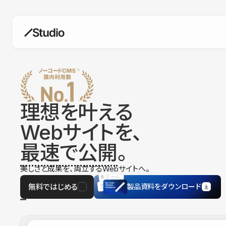
構築
デザインエディタ
コードを書かずにデザイン自体を自
在に
理想を叶える
CMS
Webサイトを、
柔軟なコンテンツ管理システム
最速で公開
。
フォーム
フォーム設置もノーコードで完結
美しさと成果を、両立するWebサイトへ。
SEO
検索エンジン向けの設定項目も充実
無料ではじめる
製品資料をダウンロード