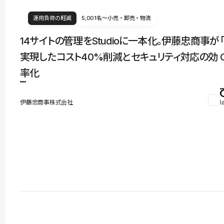
運用負荷の軽減
5,001名〜
小売・卸売・物流
14サイトの管理をStudioに一本化。伊藤忠商事が
実現したコスト40%削減とセキュリティ対応の効
率化
伊藤忠商事株式会社
l