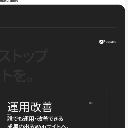
Feature
ストップ
トを。
運用改善
03
誰でも運用・改善できる
成果の出るWebサイトへ。