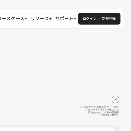
ユースケース
リソース
サポート
ログイン ／ 新規登録
・エンタープライズ
ス
相談窓口
学習コンテンツ
目的に沿ったサポートコンテンツを探す
 Store
Studio Academy
社
よくある質問
ートから始める
公式YouTubeの動画で学ぶ
採用
導入にあたってよくある質問を探す
理店・コンサル
o Showcase
全国ワークショップ
ヘルプセンター
を見る
基本操作を学ぶイベントを探す
トアップ
操作や機能に関するマニュアルを探す
 Community
セミナー
システムステータス
同士で繋がり知見を深める
技術向上に役立つイベントを探す
不具合・障害情報を確認する
 Experts
C
作会社を探す
※ 株式会社東京商工リサーチ調べ
ノーコードCMSで作成された
国内のWebサイトの実績数
 Blog
（2025年12月末時点）
見る
s New