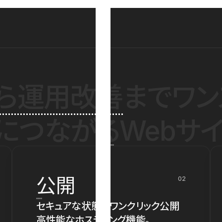
ら運用改善
までワン
につながるWebサイ
公開
02
セキュアな状態でワンクリック公開
高性能なホスティング機能。