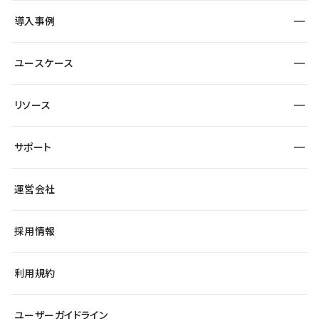
SEO
採用サイト
導入事例
運用
サービスサイト
サイト運用
事例インタビュー
業種から探す
ユースケース
セキュリティ
導入企業
宿泊・レジャー
大企業・エンタープライズ
ワークスペース
サイト制作事例
エンタメ
リソース
より自在に
制作会社
自治体
テンプレートを探す
Figma to Studio
広告代理店・コンサル
サポート
課題から探す
制作会社を探す
Lottie for Studio
スタートアップ
マーケターでのLP運用
総合窓口
サイト制作事例
アクセシビリティ
運営会社
飲食店
よくある質問
WordPressからの移行
ブログ
ヘルプセンター
小売・EC
サイト導線の変更
最新情報
採用情報
システムステータス
Studio Community
学習コンテンツ
利用規約
公式YouTube
全国ワークショップ
ユーザーガイドライン