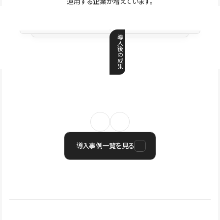
運用する企業が増えています。
導
入
後
の
成
果
導入事例一覧を見る