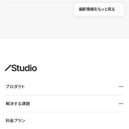
最新情報をもっと見る
プロダクト
構築
解決する課題
デザインエディタ
CMS
サイト種別から探す
料金プラン
コーポレートサイト
フォーム