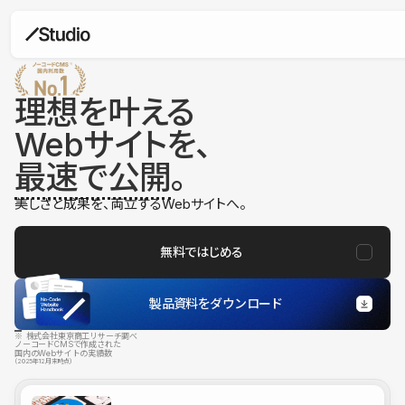
理想を叶える
Webサイトを、
最速で公開
。
美しさと成果を、両立するWebサイトへ。
無料ではじめる
製品資料をダウンロード
※ 株式会社東京商工リサーチ調べ
ノーコードCMSで作成された
国内のWebサイトの実績数
（2025年12月末時点）