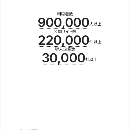
利用者数
900,000
人以上
公開サイト数
220,000
件以上
導入企業数
30,000
社以上