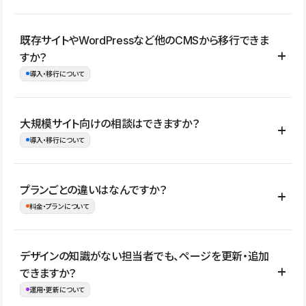
コーポレートサイト、サービスサイト、LP、採用サイト、ブロ
既存サイトやWordPressなど他のCMSから移行できま
グ・メディア、イベントサイト、店舗・商品紹介サイト、ポートフ
すか？
ォリオなど幅広く制作できます。
導入・移行について
制作事例はこちら
はい。既存サイトの構成やコンテンツ、URLを整理したうえで、
大規模サイト向けの相談はできますか？
Studio上に再構築する形で移行できます。 WordPressの場合は、
導入・移行について
XMLファイルを使って投稿記事や固定ページ、カテゴリー、タグな
どの一部データをStudio CMSへインポートできます。ただし、サ
はい。アクセス規模が大きいサイトや、複数部門での運用、権限管
プランごとの違いはなんですか？
イト全体のデザインや設定がそのまま移行されるわけではないた
理、セキュリティ確認、既存システムとの連携など、個別の要件が
料金・プランについて
め、移行後にページ構成やデザイン、CMS設計、URL・リダイレク
ある場合はご相談いただけます。サイトの規模や運用体制に応じ
ト設定などの確認が必要です。
て、適したプランや進め方をご案内します。要件が固まりきってい
公開ページ数、バージョン履歴の期間、CMS利用数の上限、権限
デザインの知識がない担当者でも、ページを更新・追加
ない段階でも、お問い合わせください。
管理の有無などがプランごとに異なります。詳しくは料金プランペ
できますか？
お問合せはこちら
ージをご覧ください。
運用・更新について
料金プランはこちら