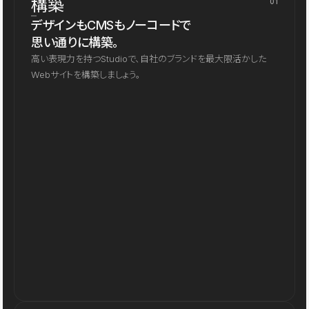
構築
01
デザインもCMSもノーコードで
思い通りに構築。
高い表現力を持つStudioで、自社のブランドを最大限活かした
Webサイトを構築しましょう。