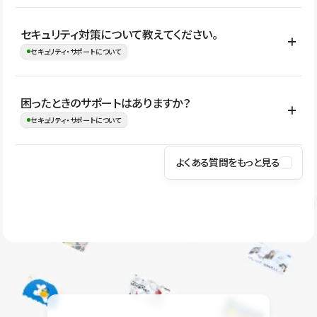
はい。CMSやコンポーネントを活用して更新範囲を設計しておく
セキュリティ対策について教えてください。
ことで、デザインを崩しにくい状態で運用できます。 さらにコン
セキュリティ・サポートについて
テンツ編集モードを使うと、編集できる範囲をテキスト・画像・ア
イコンなどに絞れるため、担当者ごとの見た目のばらつきを抑え
Studioでは、公開サイトやサービスを安全に利用できるよう、通信
困ったときのサポートはありますか？
ながらレイアウトに影響を与えずに更新作業を進めやすくなりま
の暗号化、データ保護、アクセス管理、脆弱性対策など、複数の観
セキュリティ・サポートについて
す。
点からセキュリティ対策を行っています。Studioで公開したサイト
はSSL/TLSによる通信暗号化に対応しており、悪質なスクリプトの
よくある質問をもっと見る
操作方法や機能については、ヘルプセンターでご確認いただけま
実行制限や、不正アクセス・攻撃への対策も実施しています。
す。編集、公開、CMS、フォーム、ドメイン設定など、目的に合
Studioのセキュリティ対策について
わせて記事を検索できます。有人サポート（チャット）は Mini プ
ラン以上のご契約プロジェクトでご利用いただけます。そのほか、
ユーザー同士で質問・相談できるコミュニティもご利用ください。
ヘルプセンターはこちら