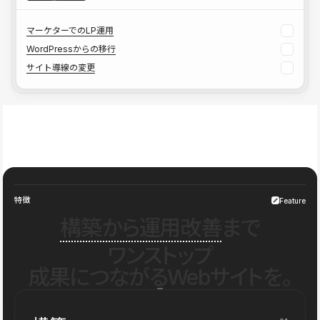
マーケターでのLP運用
WordPressからの移行
サイト導線の変更
特徴
Feature
構築から運用改善
まで
ワンストップ
成果につながるWebサイトを。