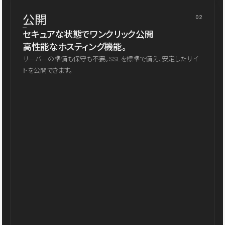
公開
02
セキュアな状態でワンクリック公開
高性能なホスティング機能。
サーバーの準備も保守も不要。SSLを標準で備え、安定したサイ
トを公開できます。