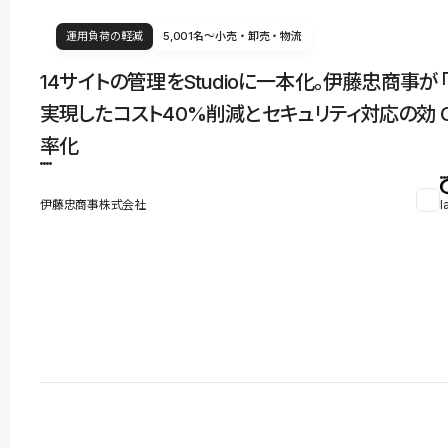
運用負荷の軽減
5,001名〜
小売・卸売・物流
14サイトの管理をStudioに一本化。伊藤忠商事が
実現したコスト40%削減とセキュリティ対応の効
率化
伊藤忠商事株式会社
l