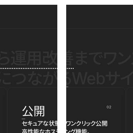
ら運用改善
までワン
につながるWebサイ
公開
02
セキュアな状態でワンクリック公開
高性能なホスティング機能。