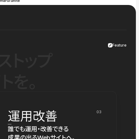
Feature
ストップ
トを。
運用改善
03
誰でも運用・改善できる
成果の出るWebサイトへ。