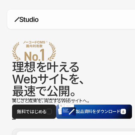
構築
デザインエディタ
コードを書かずにデザイン自体を自
在に
理想を叶える
CMS
Webサイトを、
柔軟なコンテンツ管理システム
最速で公開
。
フォーム
フォーム設置もノーコードで完結
美しさと成果を、両立するWebサイトへ。
SEO
検索エンジン向けの設定項目も充実
無料ではじめる
製品資料をダウンロード