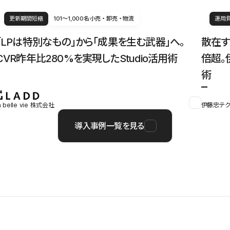
更新期間短縮
101〜1,000名
小売・卸売・物流
運用
「LPは特別なもの」から「成果を生む武器」へ。
散在す
CVR昨年比280%を実現したStudio活用術
倍超。
術
a belle vie 株式会社
伊藤忠テク
導入事例一覧を見る