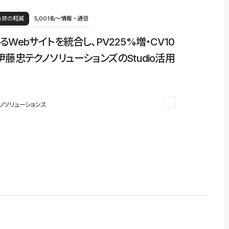
負荷の軽減
5,001名〜
情報・通信
るWebサイトを統合し、PV225%増・CV10
伊藤忠テクノソリューションズのStudio活用
ノソリューションズ