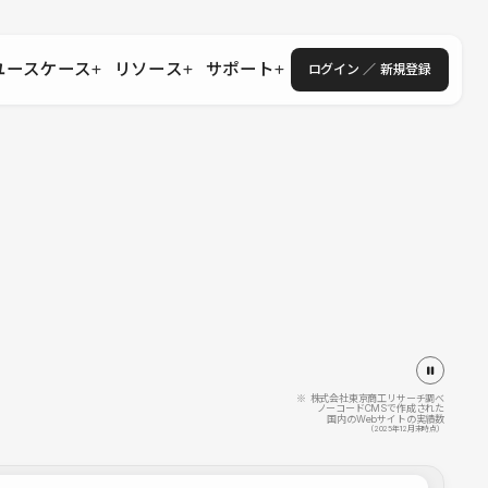
ユースケース
リソース
サポート
ログイン ／ 新規登録
・エンタープライズ
ス
相談窓口
学習コンテンツ
目的に沿ったサポートコンテンツを探す
 Store
Studio Academy
社
よくある質問
ートから始める
公式YouTubeの動画で学ぶ
採用
導入にあたってよくある質問を探す
理店・コンサル
o Showcase
全国ワークショップ
ヘルプセンター
を見る
基本操作を学ぶイベントを探す
トアップ
操作や機能に関するマニュアルを探す
 Community
セミナー
システムステータス
同士で繋がり知見を深める
技術向上に役立つイベントを探す
不具合・障害情報を確認する
 Experts
C
作会社を探す
※ 株式会社東京商工リサーチ調べ
ノーコードCMSで作成された
国内のWebサイトの実績数
 Blog
（2025年12月末時点）
見る
s New