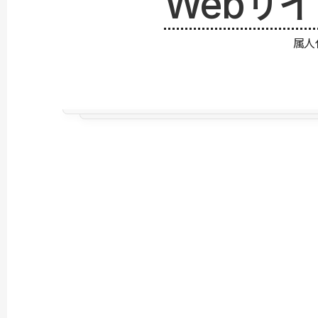
Webサ
属人