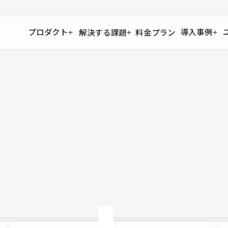
プロダクト
導入事例
解決する課題
料金プラン
運用
より自在に
事例インタビュー
大企業
リソー
お客様からの声をご紹介
サイト運用
Figma to Studio
Studio
制作会
導入企業
安心のバックアップや権限管理
デザインを一瞬でWebサイトに
テンプレ
様々な規模・業種の企業が
広告代
セキュリティ
Lottie for Studio
Studi
Studio Showcase
サイトの安全を守る仕組み
より豊かなアニメーション表現
制作事例
スター
Studioサイトギャラリー
ワークスペース
アクセシビリティ
Studio
複数プロジェクトを一括管理
Webサイトをすべての人に
飲食店
ユーザー
Studio
小売・E
Web制
Studio
ブログを
What'