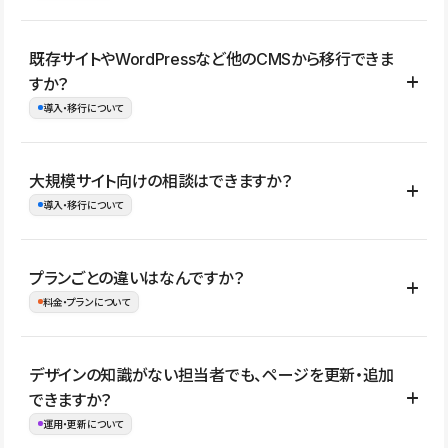
コーポレートサイト、サービスサイト、LP、採用サイト、ブロ
既存サイトやWordPressなど他のCMSから移行できま
グ・メディア、イベントサイト、店舗・商品紹介サイト、ポートフ
すか？
ォリオなど幅広く制作できます。
導入・移行について
制作事例はこちら
はい。既存サイトの構成やコンテンツ、URLを整理したうえで、
大規模サイト向けの相談はできますか？
Studio上に再構築する形で移行できます。 WordPressの場合は、
導入・移行について
XMLファイルを使って投稿記事や固定ページ、カテゴリー、タグな
どの一部データをStudio CMSへインポートできます。ただし、サ
はい。アクセス規模が大きいサイトや、複数部門での運用、権限管
プランごとの違いはなんですか？
イト全体のデザインや設定がそのまま移行されるわけではないた
理、セキュリティ確認、既存システムとの連携など、個別の要件が
料金・プランについて
め、移行後にページ構成やデザイン、CMS設計、URL・リダイレク
ある場合はご相談いただけます。サイトの規模や運用体制に応じ
ト設定などの確認が必要です。
て、適したプランや進め方をご案内します。要件が固まりきってい
公開ページ数、バージョン履歴の期間、CMS利用数の上限、権限
デザインの知識がない担当者でも、ページを更新・追加
ない段階でも、お問い合わせください。
管理の有無などがプランごとに異なります。詳しくは料金プランペ
できますか？
お問合せはこちら
ージをご覧ください。
運用・更新について
料金プランはこちら