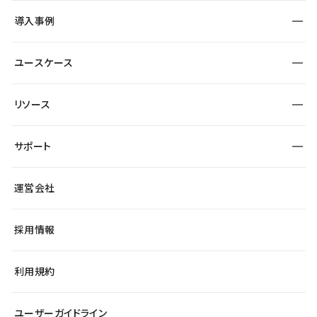
SEO
採用サイト
導入事例
運用
サービスサイト
サイト運用
事例インタビュー
業種から探す
ユースケース
セキュリティ
導入企業
宿泊・レジャー
大企業・エンタープライズ
ワークスペース
サイト制作事例
エンタメ
リソース
より自在に
制作会社
自治体
テンプレートを探す
Figma to Studio
広告代理店・コンサル
サポート
課題から探す
制作会社を探す
Lottie for Studio
スタートアップ
マーケターでのLP運用
総合窓口
サイト制作事例
アクセシビリティ
運営会社
飲食店
よくある質問
WordPressからの移行
ブログ
ヘルプセンター
小売・EC
サイト導線の変更
最新情報
採用情報
システムステータス
Studio Community
学習コンテンツ
利用規約
公式YouTube
全国ワークショップ
ユーザーガイドライン