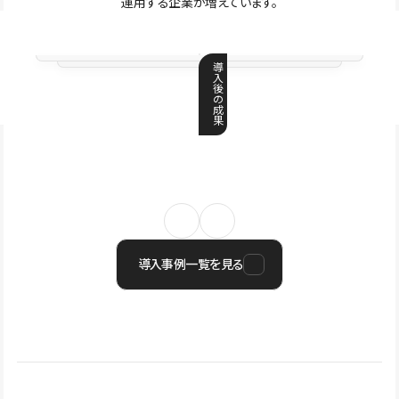
運用する企業が増えています。
導
入
後
の
成
果
導入事例一覧を見る