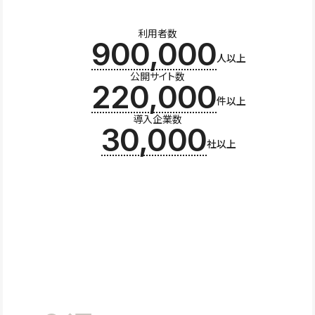
利用者数
900,000
人以上
公開サイト数
220,000
件以上
導入企業数
30,000
社以上