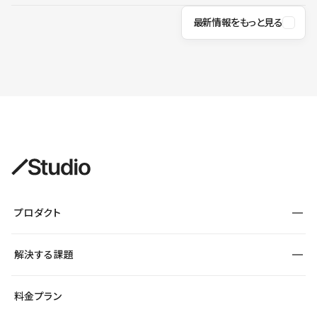
最新情報をもっと見る
プロダクト
構築
解決する課題
デザインエディタ
CMS
サイト種別から探す
料金プラン
コーポレートサイト
フォーム