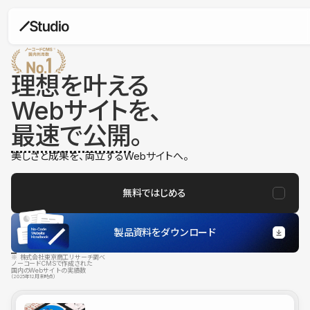
理想を叶える
Webサイトを、
最速で公開
。
美しさと成果を、両立するWebサイトへ。
無料ではじめる
製品資料をダウンロード
※ 株式会社東京商工リサーチ調べ
ノーコードCMSで作成された
国内のWebサイトの実績数
（2025年12月末時点）