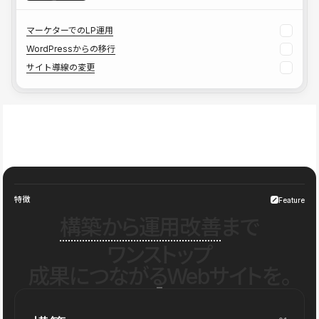
マーケターでのLP運用
WordPressからの移行
サイト導線の変更
特徴
Feature
構築から運用改善
まで
ワンストップ
成果につながるWebサイトを。