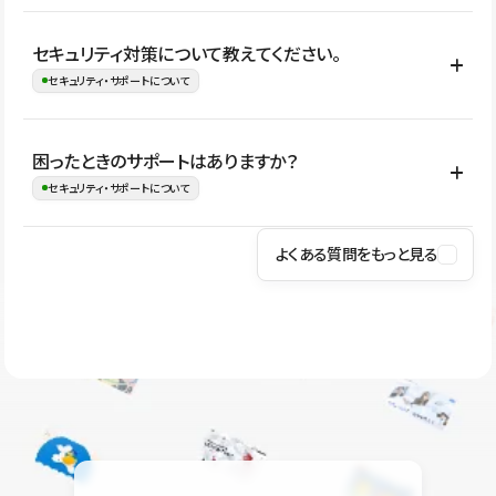
はい。CMSやコンポーネントを活用して更新範囲を設計しておく
セキュリティ対策について教えてください。
ことで、デザインを崩しにくい状態で運用できます。 さらにコン
セキュリティ・サポートについて
テンツ編集モードを使うと、編集できる範囲をテキスト・画像・ア
イコンなどに絞れるため、担当者ごとの見た目のばらつきを抑え
Studioでは、公開サイトやサービスを安全に利用できるよう、通信
困ったときのサポートはありますか？
ながらレイアウトに影響を与えずに更新作業を進めやすくなりま
の暗号化、データ保護、アクセス管理、脆弱性対策など、複数の観
セキュリティ・サポートについて
す。
点からセキュリティ対策を行っています。Studioで公開したサイト
はSSL/TLSによる通信暗号化に対応しており、悪質なスクリプトの
よくある質問をもっと見る
操作方法や機能については、ヘルプセンターでご確認いただけま
実行制限や、不正アクセス・攻撃への対策も実施しています。
す。編集、公開、CMS、フォーム、ドメイン設定など、目的に合
Studioのセキュリティ対策について
わせて記事を検索できます。有人サポート（チャット）は Mini プ
ラン以上のご契約プロジェクトでご利用いただけます。そのほか、
ユーザー同士で質問・相談できるコミュニティもご利用ください。
ヘルプセンターはこちら