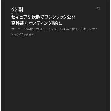
公開
02
セキュアな状態でワンクリック公開
高性能なホスティング機能。
サーバーの準備も保守も不要。SSLを標準で備え、安定したサイ
トを公開できます。