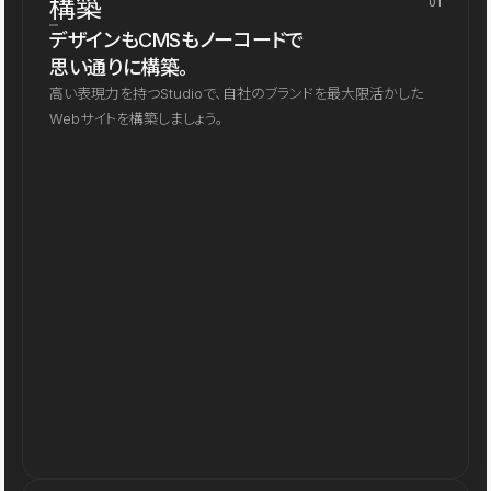
構築
01
デザインもCMSもノーコードで
思い通りに構築。
高い表現力を持つStudioで、自社のブランドを最大限活かした
Webサイトを構築しましょう。