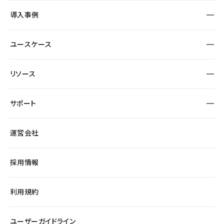
SEO
採用サイト
導入事例
運用
サービスサイト
サイト運用
事例インタビュー
業種から探す
ユースケース
セキュリティ
導入企業
宿泊・レジャー
大企業・エンタープライズ
ワークスペース
サイト制作事例
エンタメ
リソース
より自在に
制作会社
自治体
テンプレートを探す
Figma to Studio
広告代理店・コンサル
サポート
課題から探す
制作会社を探す
Lottie for Studio
スタートアップ
マーケターでのLP運用
総合窓口
サイト制作事例
アクセシビリティ
運営会社
飲食店
よくある質問
WordPressからの移行
ブログ
ヘルプセンター
小売・EC
サイト導線の変更
最新情報
採用情報
システムステータス
Studio Community
学習コンテンツ
利用規約
公式YouTube
全国ワークショップ
ユーザーガイドライン