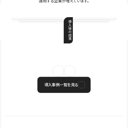
運用する企業が増えています。
導
入
後
の
成
果
導入事例一覧を見る