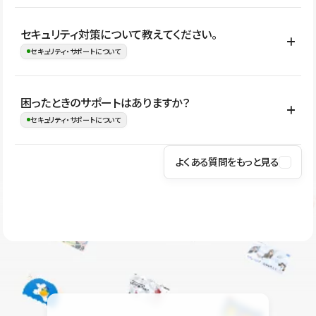
はい。CMSやコンポーネントを活用して更新範囲を設計しておく
セキュリティ対策について教えてください。
ことで、デザインを崩しにくい状態で運用できます。 さらにコン
セキュリティ・サポートについて
テンツ編集モードを使うと、編集できる範囲をテキスト・画像・ア
イコンなどに絞れるため、担当者ごとの見た目のばらつきを抑え
Studioでは、公開サイトやサービスを安全に利用できるよう、通信
困ったときのサポートはありますか？
ながらレイアウトに影響を与えずに更新作業を進めやすくなりま
の暗号化、データ保護、アクセス管理、脆弱性対策など、複数の観
セキュリティ・サポートについて
す。
点からセキュリティ対策を行っています。Studioで公開したサイト
はSSL/TLSによる通信暗号化に対応しており、悪質なスクリプトの
よくある質問をもっと見る
操作方法や機能については、ヘルプセンターでご確認いただけま
実行制限や、不正アクセス・攻撃への対策も実施しています。
す。編集、公開、CMS、フォーム、ドメイン設定など、目的に合
Studioのセキュリティ対策について
わせて記事を検索できます。有人サポート（チャット）は Mini プ
ラン以上のご契約プロジェクトでご利用いただけます。そのほか、
ユーザー同士で質問・相談できるコミュニティもご利用ください。
ヘルプセンターはこちら