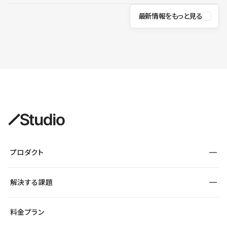
最新情報をもっと見る
プロダクト
構築
解決する課題
デザインエディタ
CMS
サイト種別から探す
料金プラン
コーポレートサイト
フォーム