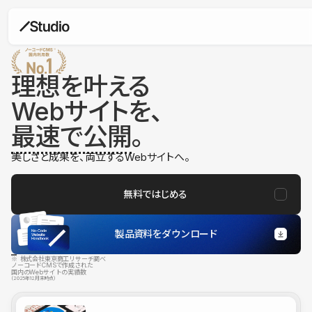
理想を叶える
Webサイトを、
最速で公開
。
美しさと成果を、両立するWebサイトへ。
無料ではじめる
製品資料をダウンロード
※ 株式会社東京商工リサーチ調べ
ノーコードCMSで作成された
国内のWebサイトの実績数
（2025年12月末時点）