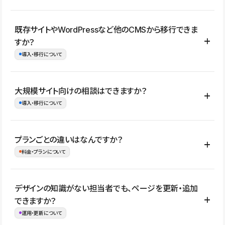
コーポレートサイト、サービスサイト、LP、採用サイト、ブロ
既存サイトやWordPressなど他のCMSから移行できま
グ・メディア、イベントサイト、店舗・商品紹介サイト、ポートフ
すか？
ォリオなど幅広く制作できます。
導入・移行について
制作事例はこちら
はい。既存サイトの構成やコンテンツ、URLを整理したうえで、
大規模サイト向けの相談はできますか？
Studio上に再構築する形で移行できます。 WordPressの場合は、
導入・移行について
XMLファイルを使って投稿記事や固定ページ、カテゴリー、タグな
どの一部データをStudio CMSへインポートできます。ただし、サ
はい。アクセス規模が大きいサイトや、複数部門での運用、権限管
プランごとの違いはなんですか？
イト全体のデザインや設定がそのまま移行されるわけではないた
理、セキュリティ確認、既存システムとの連携など、個別の要件が
料金・プランについて
め、移行後にページ構成やデザイン、CMS設計、URL・リダイレク
ある場合はご相談いただけます。サイトの規模や運用体制に応じ
ト設定などの確認が必要です。
て、適したプランや進め方をご案内します。要件が固まりきってい
公開ページ数、バージョン履歴の期間、CMS利用数の上限、権限
デザインの知識がない担当者でも、ページを更新・追加
ない段階でも、お問い合わせください。
管理の有無などがプランごとに異なります。詳しくは料金プランペ
できますか？
お問合せはこちら
ージをご覧ください。
運用・更新について
料金プランはこちら