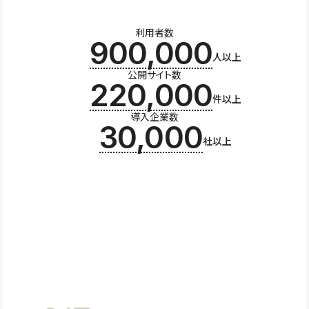
利用者数
900,000
人以上
公開サイト数
220,000
件以上
導入企業数
30,000
社以上