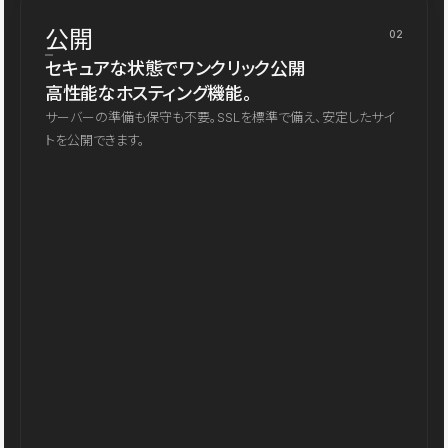
公開
02
セキュアな状態でワンクリック公開
高性能なホスティング機能。
サーバーの準備も保守も不要。SSLを標準で備え、安定したサイ
トを公開できます。