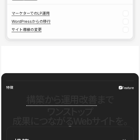
マーケターでのLP運用
WordPressからの移行
サイト導線の変更
特徴
Feature
構築から運用改善
まで
ワンストップ
成果につながるWebサイトを。