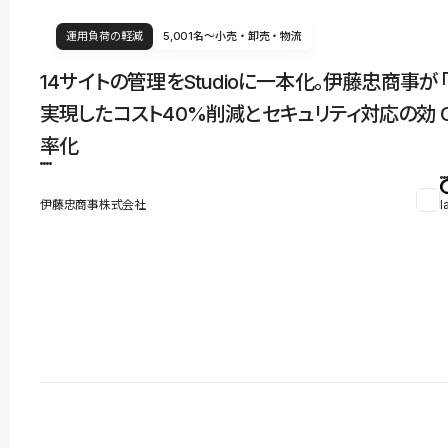
運用負荷の軽減
5,001名〜
小売・卸売・物流
14サイトの管理をStudioに一本化。伊藤忠商事が
実現したコスト40%削減とセキュリティ対応の効
率化
伊藤忠商事株式会社
l