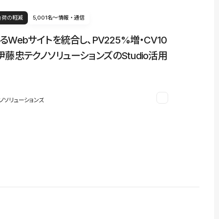
負荷の軽減
5,001名〜
情報・通信
るWebサイトを統合し、PV225%増・CV10
伊藤忠テクノソリューションズのStudio活用
ノソリューションズ