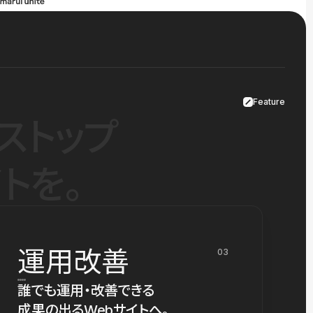
Feature
ストップ
トを。
運用改善
03
誰でも運用・改善できる
成果の出るWebサイトへ。