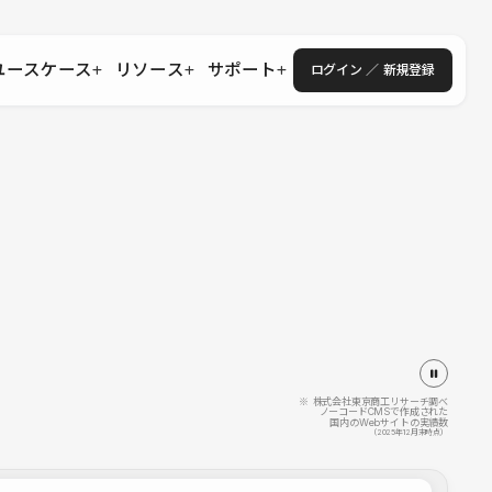
ユースケース
リソース
サポート
ログイン ／ 新規登録
・エンタープライズ
ス
相談窓口
学習コンテンツ
目的に沿ったサポートコンテンツを探す
 Store
Studio Academy
社
よくある質問
ートから始める
公式YouTubeの動画で学ぶ
採用
導入にあたってよくある質問を探す
理店・コンサル
o Showcase
全国ワークショップ
ヘルプセンター
を見る
基本操作を学ぶイベントを探す
トアップ
操作や機能に関するマニュアルを探す
 Community
セミナー
システムステータス
同士で繋がり知見を深める
技術向上に役立つイベントを探す
不具合・障害情報を確認する
 Experts
C
作会社を探す
※ 株式会社東京商工リサーチ調べ
ノーコードCMSで作成された
国内のWebサイトの実績数
 Blog
（2025年12月末時点）
見る
s New