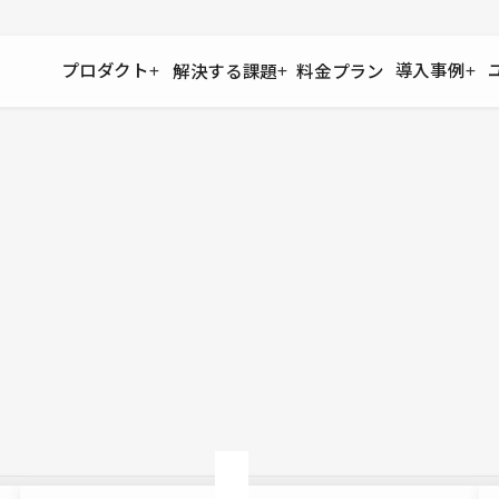
プロダクト
導入事例
解決する課題
料金プラン
運用
より自在に
事例インタビュー
大企業
リソー
お客様からの声をご紹介
サイト運用
Figma to Studio
Studio
制作会
導入企業
安心のバックアップや権限管理
デザインを一瞬でWebサイトに
テンプレ
様々な規模・業種の企業が
広告代
セキュリティ
Lottie for Studio
Studi
Studio Showcase
サイトの安全を守る仕組み
より豊かなアニメーション表現
制作事例
スター
Studioサイトギャラリー
ワークスペース
アクセシビリティ
Studio
複数プロジェクトを一括管理
Webサイトをすべての人に
飲食店
ユーザー
Studio
小売・E
Web制
Studio
ブログを
What'