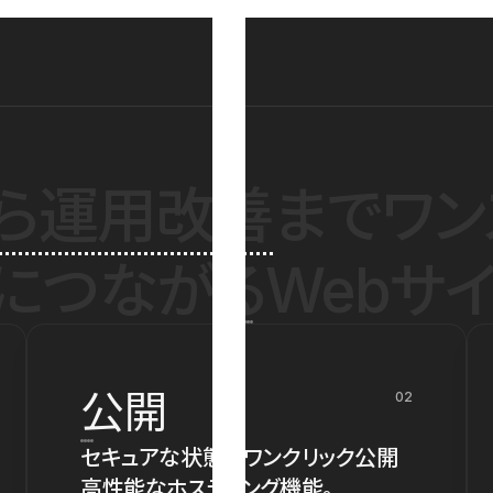
ら運用改善
までワン
につながるWebサイ
公開
02
セキュアな状態でワンクリック公開
高性能なホスティング機能。