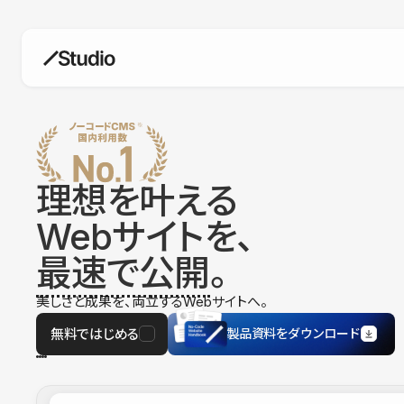
構築
デザインエディタ
コードを書かずにデザイン自体を自
在に
理想を叶える
CMS
Webサイトを、
柔軟なコンテンツ管理システム
最速で公開
。
フォーム
フォーム設置もノーコードで完結
美しさと成果を、両立するWebサイトへ。
SEO
検索エンジン向けの設定項目も充実
無料ではじめる
製品資料をダウンロード