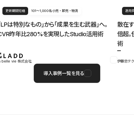
更新期間短縮
101〜1,000名
小売・卸売・物流
運用
「LPは特別なもの」から「成果を生む武器」へ。
散在す
CVR昨年比280%を実現したStudio活用術
倍超。
術
a belle vie 株式会社
伊藤忠テク
導入事例一覧を見る