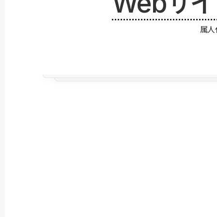
Webサ
属人