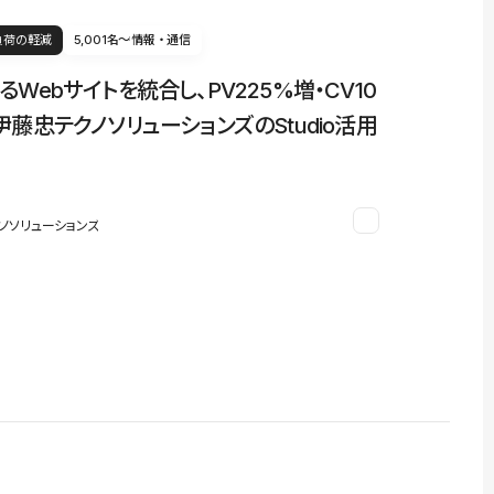
負荷の軽減
5,001名〜
情報・通信
るWebサイトを統合し、PV225%増・CV10
伊藤忠テクノソリューションズのStudio活用
ノソリューションズ