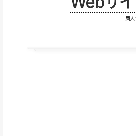
Webサ
属人