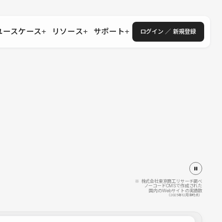
ユースケース
リソース
サポート
ログイン ／ 新規登録
・エンタープライズ
ス
相談窓口
学習コンテンツ
目的に沿ったサポートコンテンツを探す
 Store
Studio Academy
社
よくある質問
ートから始める
公式YouTubeの動画で学ぶ
採用
導入にあたってよくある質問を探す
理店・コンサル
o Showcase
全国ワークショップ
ヘルプセンター
を見る
基本操作を学ぶイベントを探す
トアップ
操作や機能に関するマニュアルを探す
 Community
セミナー
システムステータス
同士で繋がり知見を深める
技術向上に役立つイベントを探す
不具合・障害情報を確認する
 Experts
C
作会社を探す
※ 株式会社東京商工リサーチ調べ
ノーコードCMSで作成された
国内のWebサイトの実績数
 Blog
（2025年12月末時点）
見る
s New