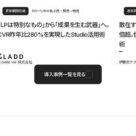
更新期間短縮
101〜1,000名
小売・卸売・物流
運用
「LPは特別なもの」から「成果を生む武器」へ。
散在す
CVR昨年比280%を実現したStudio活用術
倍超。
術
a belle vie 株式会社
伊藤忠テク
導入事例一覧を見る