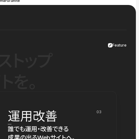
Feature
ストップ
トを。
運用改善
03
誰でも運用・改善できる
成果の出るWebサイトへ。