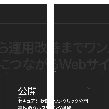
ら運用改善
までワン
につながるWebサイ
公開
02
セキュアな状態でワンクリック公開
高性能なホスティング機能。