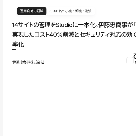
運用負荷の軽減
5,001名〜
小売・卸売・物流
14サイトの管理をStudioに一本化。伊藤忠商事が
実現したコスト40%削減とセキュリティ対応の効
率化
伊藤忠商事株式会社
l