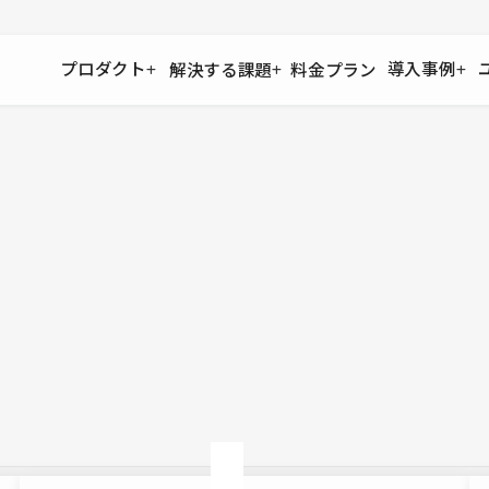
プロダクト
導入事例
解決する課題
料金プラン
運用
より自在に
事例インタビュー
大企業
リソー
お客様からの声をご紹介
サイト運用
Figma to Studio
Studio
制作会
導入企業
安心のバックアップや権限管理
デザインを一瞬でWebサイトに
テンプレ
様々な規模・業種の企業が
広告代
セキュリティ
Lottie for Studio
Studi
Studio Showcase
サイトの安全を守る仕組み
より豊かなアニメーション表現
制作事例
スター
Studioサイトギャラリー
ワークスペース
アクセシビリティ
Studio
複数プロジェクトを一括管理
Webサイトをすべての人に
飲食店
ユーザー
Studio
小売・E
Web制
Studio
ブログを
What'