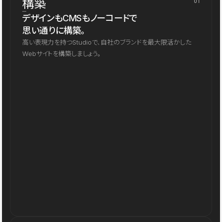
構築
01
デザインもCMSもノーコードで
思い通りに構築。
高い表現力を持つStudioで、自社のブランドを最大限活かした
Webサイトを構築しましょう。