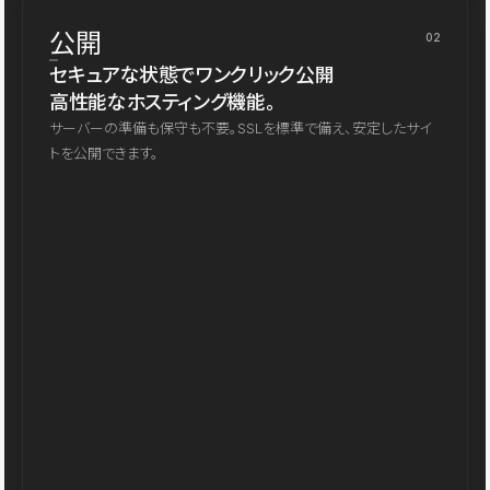
公開
02
セキュアな状態でワンクリック公開
高性能なホスティング機能。
サーバーの準備も保守も不要。SSLを標準で備え、安定したサイ
トを公開できます。