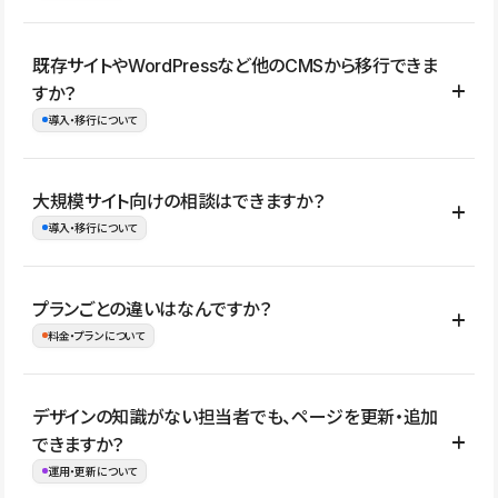
コーポレートサイト、サービスサイト、LP、採用サイト、ブロ
既存サイトやWordPressなど他のCMSから移行できま
グ・メディア、イベントサイト、店舗・商品紹介サイト、ポートフ
すか？
ォリオなど幅広く制作できます。
導入・移行について
制作事例はこちら
はい。既存サイトの構成やコンテンツ、URLを整理したうえで、
大規模サイト向けの相談はできますか？
Studio上に再構築する形で移行できます。 WordPressの場合は、
導入・移行について
XMLファイルを使って投稿記事や固定ページ、カテゴリー、タグな
どの一部データをStudio CMSへインポートできます。ただし、サ
はい。アクセス規模が大きいサイトや、複数部門での運用、権限管
プランごとの違いはなんですか？
イト全体のデザインや設定がそのまま移行されるわけではないた
理、セキュリティ確認、既存システムとの連携など、個別の要件が
料金・プランについて
め、移行後にページ構成やデザイン、CMS設計、URL・リダイレク
ある場合はご相談いただけます。サイトの規模や運用体制に応じ
ト設定などの確認が必要です。
て、適したプランや進め方をご案内します。要件が固まりきってい
公開ページ数、バージョン履歴の期間、CMS利用数の上限、権限
デザインの知識がない担当者でも、ページを更新・追加
ない段階でも、お問い合わせください。
管理の有無などがプランごとに異なります。詳しくは料金プランペ
できますか？
お問合せはこちら
ージをご覧ください。
運用・更新について
料金プランはこちら