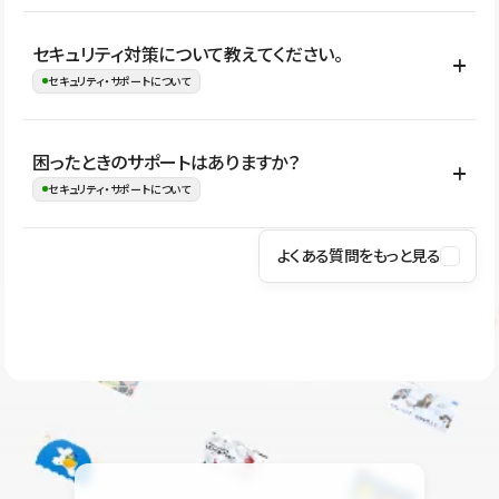
はい。CMSやコンポーネントを活用して更新範囲を設計しておく
セキュリティ対策について教えてください。
ことで、デザインを崩しにくい状態で運用できます。 さらにコン
セキュリティ・サポートについて
テンツ編集モードを使うと、編集できる範囲をテキスト・画像・ア
イコンなどに絞れるため、担当者ごとの見た目のばらつきを抑え
Studioでは、公開サイトやサービスを安全に利用できるよう、通信
困ったときのサポートはありますか？
ながらレイアウトに影響を与えずに更新作業を進めやすくなりま
の暗号化、データ保護、アクセス管理、脆弱性対策など、複数の観
セキュリティ・サポートについて
す。
点からセキュリティ対策を行っています。Studioで公開したサイト
はSSL/TLSによる通信暗号化に対応しており、悪質なスクリプトの
よくある質問をもっと見る
操作方法や機能については、ヘルプセンターでご確認いただけま
実行制限や、不正アクセス・攻撃への対策も実施しています。
す。編集、公開、CMS、フォーム、ドメイン設定など、目的に合
Studioのセキュリティ対策について
わせて記事を検索できます。有人サポート（チャット）は Mini プ
ラン以上のご契約プロジェクトでご利用いただけます。そのほか、
ユーザー同士で質問・相談できるコミュニティもご利用ください。
ヘルプセンターはこちら