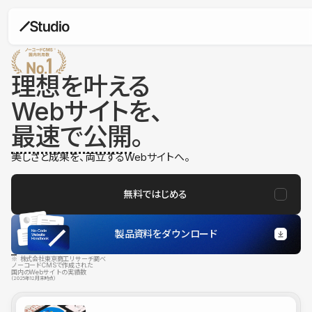
理想を叶える
Webサイトを、
最速で公開
。
美しさと成果を、両立するWebサイトへ。
無料ではじめる
製品資料をダウンロード
※ 株式会社東京商工リサーチ調べ
ノーコードCMSで作成された
国内のWebサイトの実績数
（2025年12月末時点）