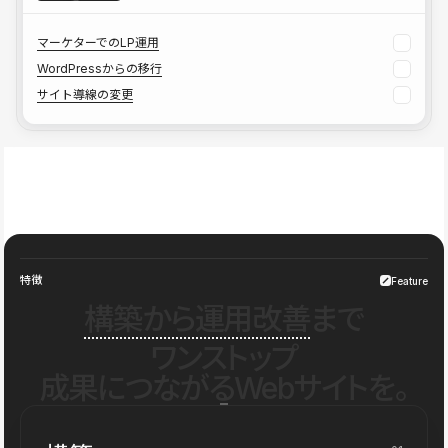
マーケターでのLP運用
WordPressからの移行
サイト導線の変更
特徴
Feature
構築から運用改善
まで
ワンストップ
成果につながるWebサイトを。