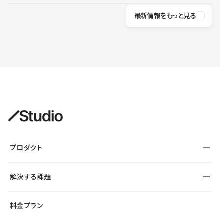
最新情報をもっと見る
プロダクト
構築
解決する課題
デザインエディタ
CMS
サイト種別から探す
料金プラン
コーポレートサイト
フォーム