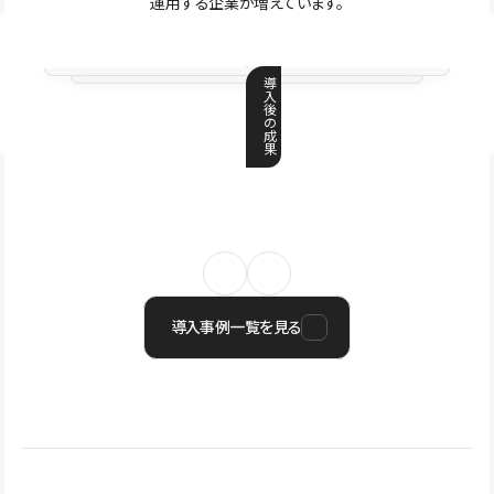
運用する企業が増えています。
導
入
後
の
成
果
導入事例一覧を見る