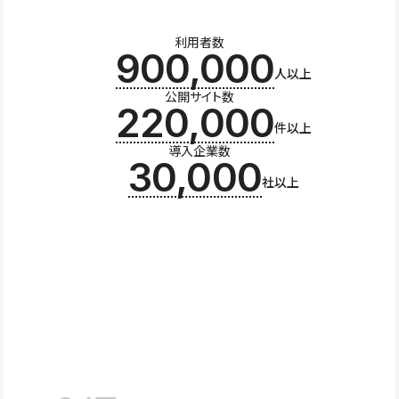
利用者数
900,000
人以上
公開サイト数
220,000
件以上
導入企業数
30,000
社以上