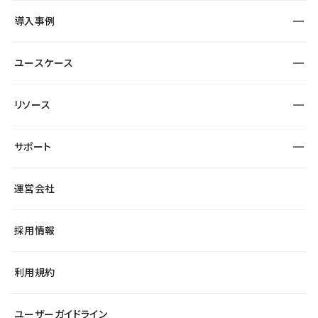
SEO
採用サイト
導入事例
運用
サービスサイト
サイト運用
事例インタビュー
業種から探す
ユースケース
セキュリティ
導入企業
宿泊・レジャー
大企業・エンタープライズ
ワークスペース
サイト制作事例
エンタメ
リソース
より自在に
制作会社
自治体
テンプレートを探す
Figma to Studio
広告代理店・コンサル
サポート
課題から探す
制作会社を探す
Lottie for Studio
スタートアップ
マーケターでのLP運用
総合窓口
サイト制作事例
アクセシビリティ
運営会社
飲食店
よくある質問
WordPressからの移行
ブログ
ヘルプセンター
小売・EC
サイト導線の変更
最新情報
採用情報
システムステータス
Studio Community
学習コンテンツ
利用規約
公式YouTube
全国ワークショップ
ユーザーガイドライン