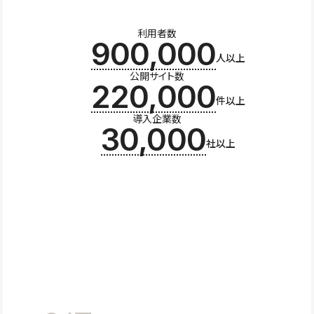
利用者数
900,000
人以上
公開サイト数
220,000
件以上
導入企業数
30,000
社以上