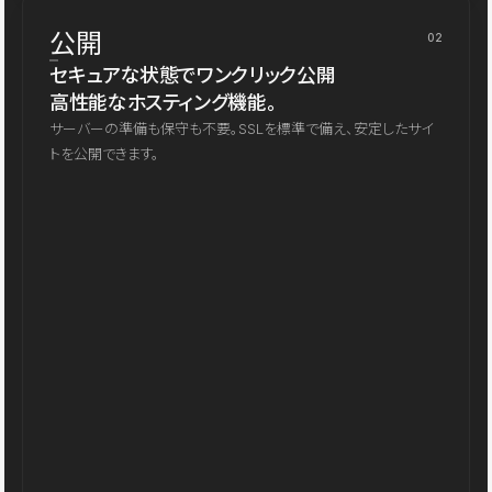
公開
02
セキュアな状態でワンクリック公開
高性能なホスティング機能。
サーバーの準備も保守も不要。SSLを標準で備え、安定したサイ
トを公開できます。