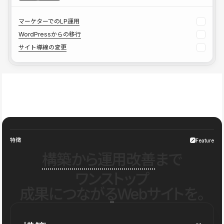
マーケターでのLP運用
WordPressからの移行
サイト導線の変更
特徴
Feature
構築から運用改善
まで
ワンストップ
成果につながるWebサイトを。