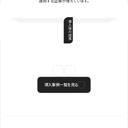
運用する企業が増えています。
導
入
後
の
成
果
導入事例一覧を見る