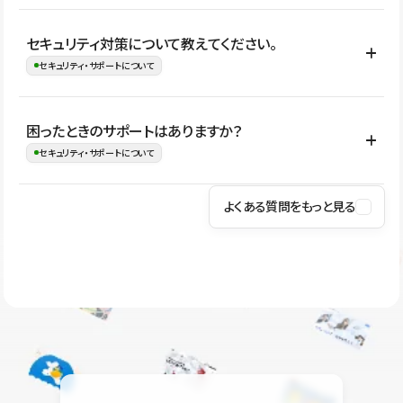
はい。CMSやコンポーネントを活用して更新範囲を設計しておく
セキュリティ対策について教えてください。
ことで、デザインを崩しにくい状態で運用できます。 さらにコン
セキュリティ・サポートについて
テンツ編集モードを使うと、編集できる範囲をテキスト・画像・ア
イコンなどに絞れるため、担当者ごとの見た目のばらつきを抑え
Studioでは、公開サイトやサービスを安全に利用できるよう、通信
困ったときのサポートはありますか？
ながらレイアウトに影響を与えずに更新作業を進めやすくなりま
の暗号化、データ保護、アクセス管理、脆弱性対策など、複数の観
セキュリティ・サポートについて
す。
点からセキュリティ対策を行っています。Studioで公開したサイト
はSSL/TLSによる通信暗号化に対応しており、悪質なスクリプトの
よくある質問をもっと見る
操作方法や機能については、ヘルプセンターでご確認いただけま
実行制限や、不正アクセス・攻撃への対策も実施しています。
す。編集、公開、CMS、フォーム、ドメイン設定など、目的に合
Studioのセキュリティ対策について
わせて記事を検索できます。有人サポート（チャット）は Mini プ
ラン以上のご契約プロジェクトでご利用いただけます。そのほか、
ユーザー同士で質問・相談できるコミュニティもご利用ください。
ヘルプセンターはこちら