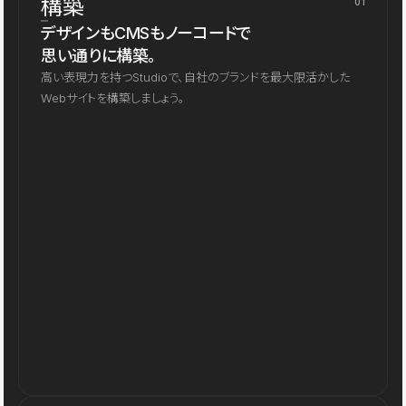
構築
01
デザインもCMSもノーコードで
思い通りに構築。
高い表現力を持つStudioで、自社のブランドを最大限活かした
Webサイトを構築しましょう。