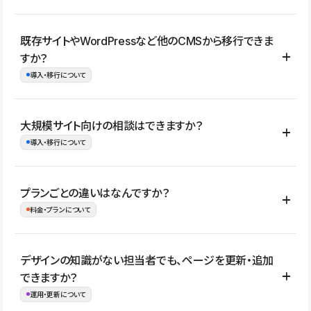
コーポレートサイト、サービスサイト、LP、採用サイト、ブロ
既存サイトやWordPressなど他のCMSから移行できま
グ・メディア、イベントサイト、店舗・商品紹介サイト、ポートフ
すか？
ォリオなど幅広く制作できます。
導入・移行について
制作事例はこちら
はい。既存サイトの構成やコンテンツ、URLを整理したうえで、
大規模サイト向けの相談はできますか？
Studio上に再構築する形で移行できます。 WordPressの場合は、
導入・移行について
XMLファイルを使って投稿記事や固定ページ、カテゴリー、タグな
どの一部データをStudio CMSへインポートできます。ただし、サ
はい。アクセス規模が大きいサイトや、複数部門での運用、権限管
プランごとの違いはなんですか？
イト全体のデザインや設定がそのまま移行されるわけではないた
理、セキュリティ確認、既存システムとの連携など、個別の要件が
料金・プランについて
め、移行後にページ構成やデザイン、CMS設計、URL・リダイレク
ある場合はご相談いただけます。サイトの規模や運用体制に応じ
ト設定などの確認が必要です。
て、適したプランや進め方をご案内します。要件が固まりきってい
公開ページ数、バージョン履歴の期間、CMS利用数の上限、権限
デザインの知識がない担当者でも、ページを更新・追加
ない段階でも、お問い合わせください。
管理の有無などがプランごとに異なります。詳しくは料金プランペ
できますか？
お問合せはこちら
ージをご覧ください。
運用・更新について
料金プランはこちら