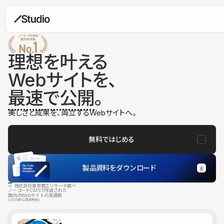
理想を叶える
Webサイトを、
最速で公開
。
美しさと成果を、両立するWebサイトへ。
無料ではじめる
製品資料をダウンロード
※ 株式会社東京商工リサーチ調べ
ノーコードCMSで作成された
国内のWebサイトの実績数
（2025年12月末時点）