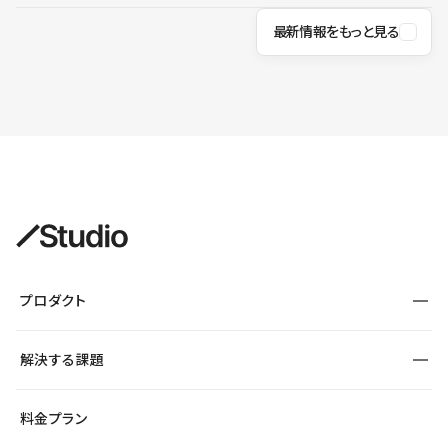
最新情報をもっと見る
プロダクト
構築
解決する課題
デザインエディタ
CMS
サイト種別から探す
料金プラン
コーポレートサイト
フォーム