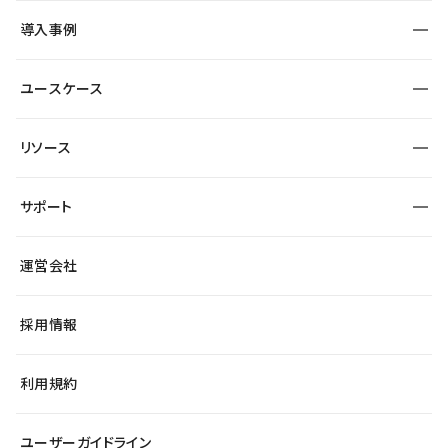
SEO
採用サイト
導入事例
運用
サービスサイト
サイト運用
事例インタビュー
業種から探す
ユースケース
セキュリティ
導入企業
宿泊・レジャー
大企業・エンタープライズ
ワークスペース
サイト制作事例
エンタメ
リソース
より自在に
制作会社
自治体
テンプレートを探す
Figma to Studio
広告代理店・コンサル
サポート
課題から探す
制作会社を探す
Lottie for Studio
スタートアップ
マーケターでのLP運用
総合窓口
サイト制作事例
アクセシビリティ
運営会社
飲食店
よくある質問
WordPressからの移行
ブログ
ヘルプセンター
小売・EC
サイト導線の変更
最新情報
採用情報
システムステータス
Studio Community
学習コンテンツ
利用規約
公式YouTube
全国ワークショップ
ユーザーガイドライン