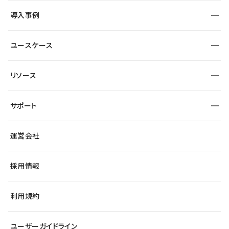
SEO
採用サイト
導入事例
運用
サービスサイト
サイト運用
事例インタビュー
業種から探す
ユースケース
セキュリティ
導入企業
宿泊・レジャー
大企業・エンタープライズ
ワークスペース
サイト制作事例
エンタメ
リソース
より自在に
制作会社
自治体
テンプレートを探す
Figma to Studio
広告代理店・コンサル
サポート
課題から探す
制作会社を探す
Lottie for Studio
スタートアップ
マーケターでのLP運用
総合窓口
サイト制作事例
アクセシビリティ
運営会社
飲食店
よくある質問
WordPressからの移行
ブログ
ヘルプセンター
小売・EC
サイト導線の変更
最新情報
採用情報
システムステータス
Studio Community
学習コンテンツ
利用規約
公式YouTube
全国ワークショップ
ユーザーガイドライン