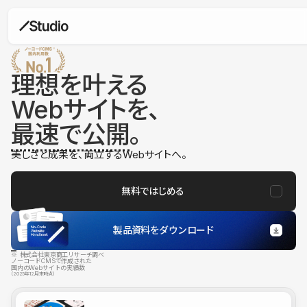
理想を叶える
Webサイトを、
最速で公開
。
美しさと成果を、両立するWebサイトへ。
無料ではじめる
製品資料をダウンロード
※ 株式会社東京商工リサーチ調べ
ノーコードCMSで作成された
国内のWebサイトの実績数
（2025年12月末時点）