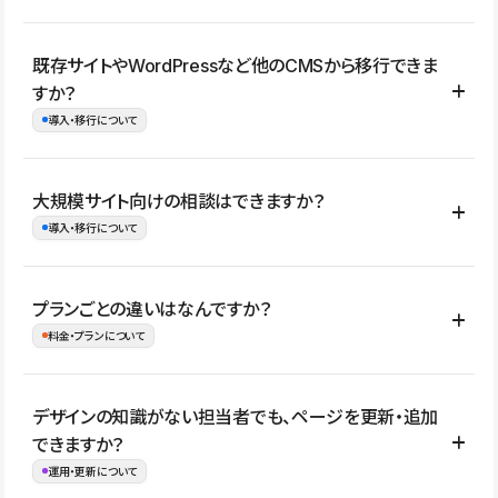
コーポレートサイト、サービスサイト、LP、採用サイト、ブロ
既存サイトやWordPressなど他のCMSから移行できま
グ・メディア、イベントサイト、店舗・商品紹介サイト、ポートフ
すか？
ォリオなど幅広く制作できます。
導入・移行について
制作事例はこちら
はい。既存サイトの構成やコンテンツ、URLを整理したうえで、
大規模サイト向けの相談はできますか？
Studio上に再構築する形で移行できます。 WordPressの場合は、
導入・移行について
XMLファイルを使って投稿記事や固定ページ、カテゴリー、タグな
どの一部データをStudio CMSへインポートできます。ただし、サ
はい。アクセス規模が大きいサイトや、複数部門での運用、権限管
プランごとの違いはなんですか？
イト全体のデザインや設定がそのまま移行されるわけではないた
理、セキュリティ確認、既存システムとの連携など、個別の要件が
料金・プランについて
め、移行後にページ構成やデザイン、CMS設計、URL・リダイレク
ある場合はご相談いただけます。サイトの規模や運用体制に応じ
ト設定などの確認が必要です。
て、適したプランや進め方をご案内します。要件が固まりきってい
公開ページ数、バージョン履歴の期間、CMS利用数の上限、権限
デザインの知識がない担当者でも、ページを更新・追加
ない段階でも、お問い合わせください。
管理の有無などがプランごとに異なります。詳しくは料金プランペ
できますか？
お問合せはこちら
ージをご覧ください。
運用・更新について
料金プランはこちら