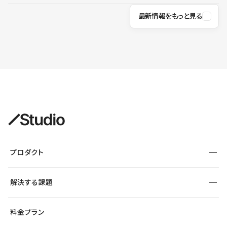
最新情報をもっと見る
プロダクト
構築
解決する課題
デザインエディタ
CMS
サイト種別から探す
料金プラン
コーポレートサイト
フォーム