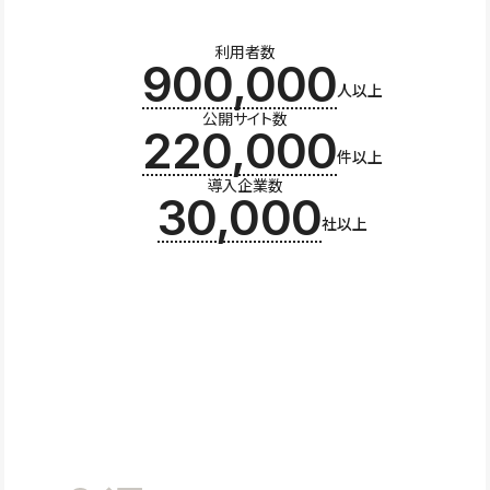
利用者数
900,000
人以上
公開サイト数
220,000
件以上
導入企業数
30,000
社以上