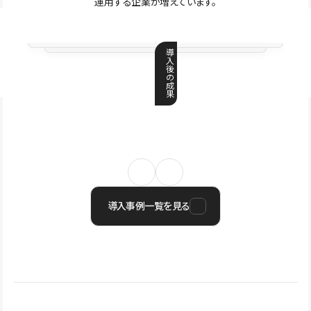
運用する企業が増えています。
導
入
後
の
成
果
導入事例一覧を見る