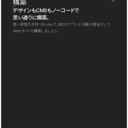
構築
01
デザインもCMSもノーコードで
思い通りに構築。
高い表現力を持つStudioで、自社のブランドを最大限活かした
Webサイトを構築しましょう。