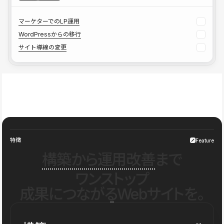
マーケターでのLP運用
WordPressからの移行
サイト導線の変更
特徴
Feature
構築から運用改善
まで
ワンストップ
成果につながるWebサイトを。