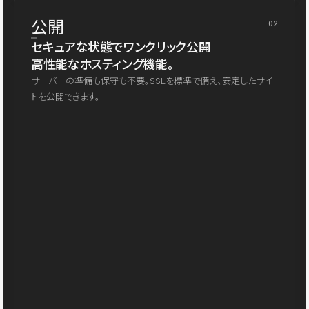
公開
02
セキュアな状態でワンクリック公開
高性能なホスティング機能。
サーバーの準備も保守も不要。SSLを標準で備え、安定したサイ
トを公開できます。