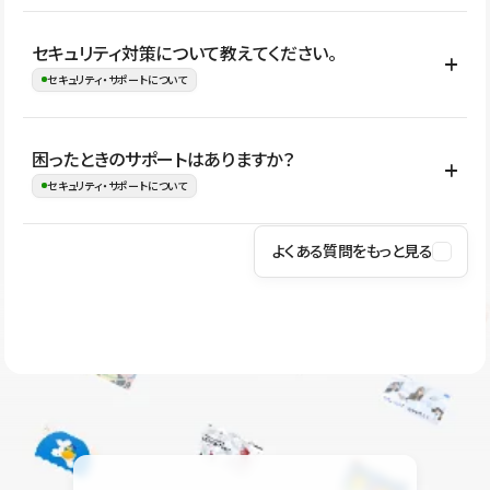
はい。CMSやコンポーネントを活用して更新範囲を設計しておく
セキュリティ対策について教えてください。
ことで、デザインを崩しにくい状態で運用できます。 さらにコン
セキュリティ・サポートについて
テンツ編集モードを使うと、編集できる範囲をテキスト・画像・ア
イコンなどに絞れるため、担当者ごとの見た目のばらつきを抑え
Studioでは、公開サイトやサービスを安全に利用できるよう、通信
困ったときのサポートはありますか？
ながらレイアウトに影響を与えずに更新作業を進めやすくなりま
の暗号化、データ保護、アクセス管理、脆弱性対策など、複数の観
セキュリティ・サポートについて
す。
点からセキュリティ対策を行っています。Studioで公開したサイト
はSSL/TLSによる通信暗号化に対応しており、悪質なスクリプトの
よくある質問をもっと見る
操作方法や機能については、ヘルプセンターでご確認いただけま
実行制限や、不正アクセス・攻撃への対策も実施しています。
す。編集、公開、CMS、フォーム、ドメイン設定など、目的に合
Studioのセキュリティ対策について
わせて記事を検索できます。有人サポート（チャット）は Mini プ
ラン以上のご契約プロジェクトでご利用いただけます。そのほか、
ユーザー同士で質問・相談できるコミュニティもご利用ください。
ヘルプセンターはこちら