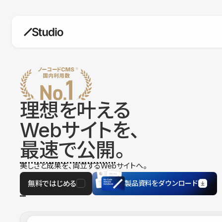
構築
デザインエディタ
コードを書かずにデザイン自体を自
在に
理想を叶える
CMS
Webサイトを、
柔軟なコンテンツ管理システム
最速で公開
。
フォーム
フォーム設置もノーコードで完結
美しさと成果を、両立するWebサイトへ。
SEO
検索エンジン向けの設定項目も充実
無料ではじめる
製品資料をダウンロード