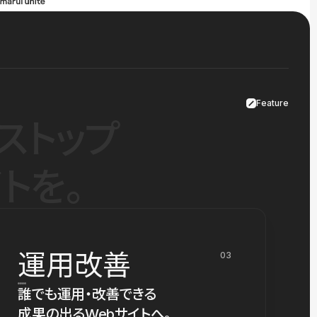
Feature
ストップ
トを。
運用改善
03
誰でも運用・改善できる
成果の出るWebサイトへ。