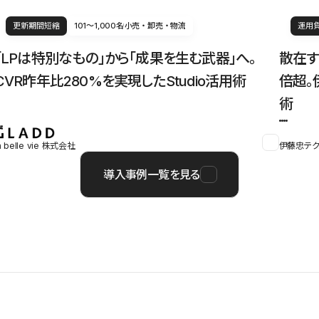
更新期間短縮
101〜1,000名
小売・卸売・物流
運用
「LPは特別なもの」から「成果を生む武器」へ。
散在す
CVR昨年比280%を実現したStudio活用術
倍超。
術
a belle vie 株式会社
伊藤忠テク
導入事例一覧を見る