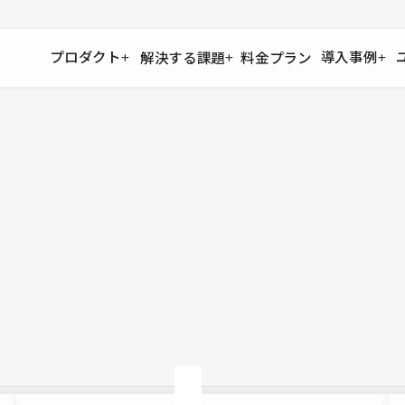
プロダクト
導入事例
解決する課題
料金プラン
運用
より自在に
事例インタビュー
大企業
リソー
お客様からの声をご紹介
サイト運用
Figma to Studio
Studio
制作会
導入企業
安心のバックアップや権限管理
デザインを一瞬でWebサイトに
テンプレ
様々な規模・業種の企業が
広告代
セキュリティ
Lottie for Studio
Studi
Studio Showcase
サイトの安全を守る仕組み
より豊かなアニメーション表現
制作事例
スター
Studioサイトギャラリー
ワークスペース
アクセシビリティ
Studio
複数プロジェクトを一括管理
Webサイトをすべての人に
飲食店
ユーザー
Studio
小売・E
Web制
Studio
ブログを
What'