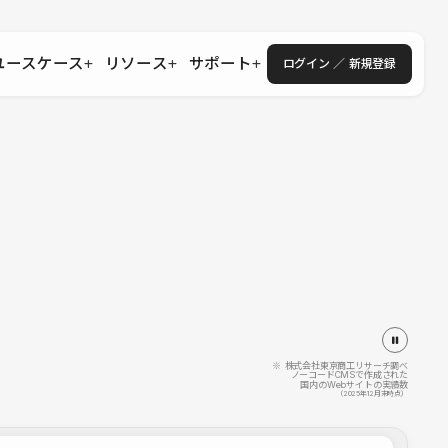
ユースケース
リソース
サポート
ログイン ／ 新規登録
・エンタープライズ
ス
相談窓口
学習コンテンツ
目的に沿ったサポートコンテンツを探す
 Store
Studio Academy
社
よくある質問
ートから始める
公式YouTubeの動画で学ぶ
採用
導入にあたってよくある質問を探す
理店・コンサル
o Showcase
全国ワークショップ
ヘルプセンター
を見る
基本操作を学ぶイベントを探す
トアップ
操作や機能に関するマニュアルを探す
 Community
セミナー
システムステータス
同士で繋がり知見を深める
技術向上に役立つイベントを探す
不具合・障害情報を確認する
 Experts
C
作会社を探す
※ 株式会社東京商工リサーチ調べ
ノーコードCMSで作成された
国内のWebサイトの実績数
 Blog
（2025年12月末時点）
見る
s New