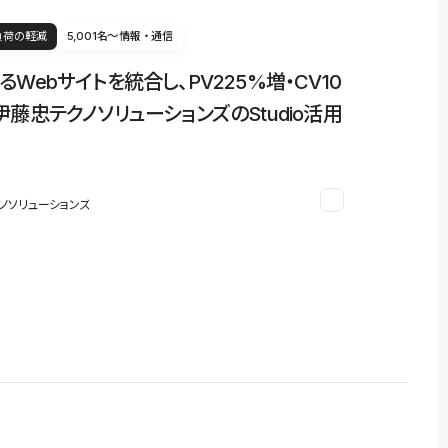
負荷の軽減
5,001名〜
情報・通信
るWebサイトを統合し、PV225%増・CV10
伊藤忠テクノソリューションズのStudio活用
ノソリューションズ