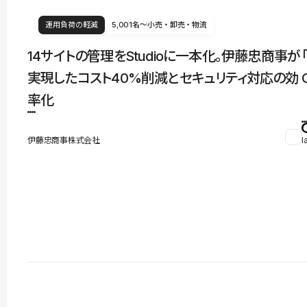
運用負荷の軽減
5,001名〜
小売・卸売・物流
14サイトの管理をStudioに一本化。伊藤忠商事が
実現したコスト40%削減とセキュリティ対応の効
率化
伊藤忠商事株式会社
l