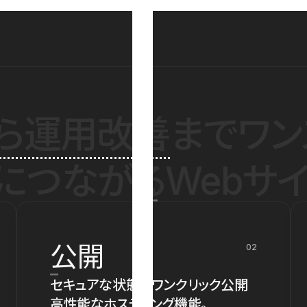
ら運用改善
までワン
につながるWebサイ
公開
02
セキュアな状態でワンクリック公開
高性能なホスティング機能。