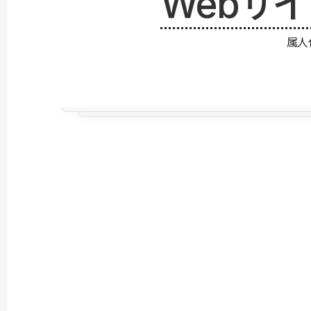
Webサ
属人