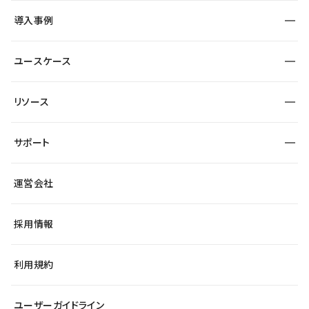
SEO
採用サイト
導入事例
運用
サービスサイト
サイト運用
事例インタビュー
業種から探す
ユースケース
セキュリティ
導入企業
宿泊・レジャー
大企業・エンタープライズ
ワークスペース
サイト制作事例
エンタメ
リソース
より自在に
制作会社
自治体
テンプレートを探す
Figma to Studio
広告代理店・コンサル
サポート
課題から探す
制作会社を探す
Lottie for Studio
スタートアップ
マーケターでのLP運用
総合窓口
サイト制作事例
アクセシビリティ
運営会社
飲食店
よくある質問
WordPressからの移行
ブログ
ヘルプセンター
小売・EC
サイト導線の変更
最新情報
採用情報
システムステータス
Studio Community
学習コンテンツ
利用規約
公式YouTube
全国ワークショップ
ユーザーガイドライン