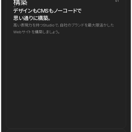
構築
01
デザインもCMSもノーコードで
思い通りに構築。
高い表現力を持つStudioで、自社のブランドを最大限活かした
Webサイトを構築しましょう。