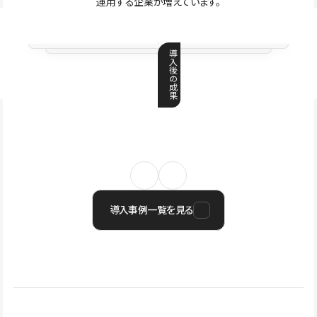
運用する企業が増えています。
導
入
後
の
成
果
導入事例一覧を見る