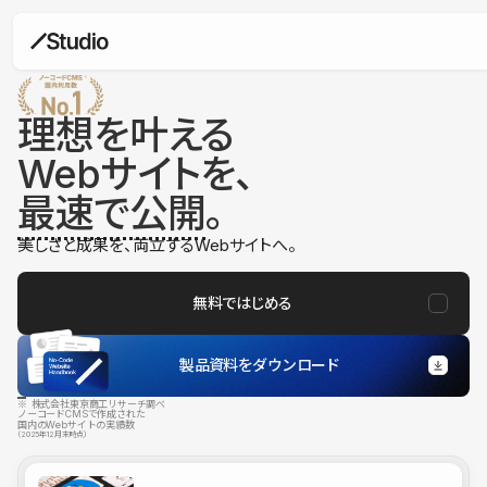
理想を叶える
Webサイトを、
最速で公開
。
美しさと成果を、両立するWebサイトへ。
無料ではじめる
製品資料をダウンロード
※ 株式会社東京商工リサーチ調べ
ノーコードCMSで作成された
国内のWebサイトの実績数
（2025年12月末時点）