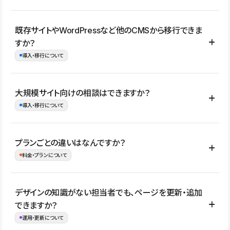
コーポレートサイト、サービスサイト、LP、採用サイト、ブロ
既存サイトやWordPressなど他のCMSから移行できま
グ・メディア、イベントサイト、店舗・商品紹介サイト、ポートフ
すか？
ォリオなど幅広く制作できます。
導入・移行について
制作事例はこちら
はい。既存サイトの構成やコンテンツ、URLを整理したうえで、
大規模サイト向けの相談はできますか？
Studio上に再構築する形で移行できます。 WordPressの場合は、
導入・移行について
XMLファイルを使って投稿記事や固定ページ、カテゴリー、タグな
どの一部データをStudio CMSへインポートできます。ただし、サ
はい。アクセス規模が大きいサイトや、複数部門での運用、権限管
プランごとの違いはなんですか？
イト全体のデザインや設定がそのまま移行されるわけではないた
理、セキュリティ確認、既存システムとの連携など、個別の要件が
料金・プランについて
め、移行後にページ構成やデザイン、CMS設計、URL・リダイレク
ある場合はご相談いただけます。サイトの規模や運用体制に応じ
ト設定などの確認が必要です。
て、適したプランや進め方をご案内します。要件が固まりきってい
公開ページ数、バージョン履歴の期間、CMS利用数の上限、権限
デザインの知識がない担当者でも、ページを更新・追加
ない段階でも、お問い合わせください。
管理の有無などがプランごとに異なります。詳しくは料金プランペ
できますか？
お問合せはこちら
ージをご覧ください。
運用・更新について
料金プランはこちら