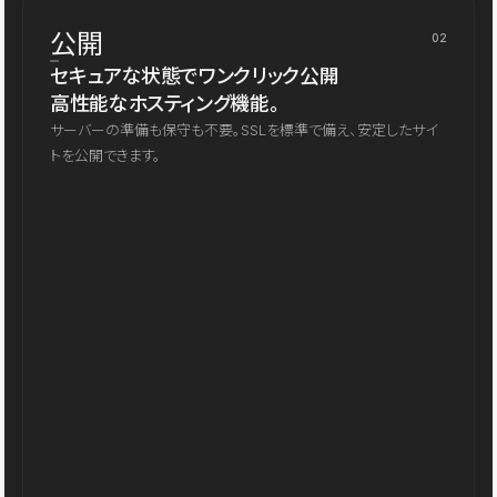
公開
02
セキュアな状態でワンクリック公開
高性能なホスティング機能。
サーバーの準備も保守も不要。SSLを標準で備え、安定したサイ
トを公開できます。