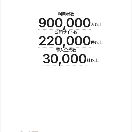
利用者数
900,000
人以上
公開サイト数
220,000
件以上
導入企業数
30,000
社以上