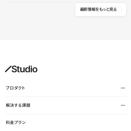
最新情報をもっと見る
プロダクト
構築
解決する課題
デザインエディタ
CMS
サイト種別から探す
料金プラン
コーポレートサイト
フォーム