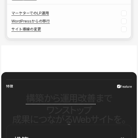
マーケターでのLP運用
WordPressからの移行
サイト導線の変更
特徴
Feature
構築から運用改善
まで
ワンストップ
成果につながるWebサイトを。