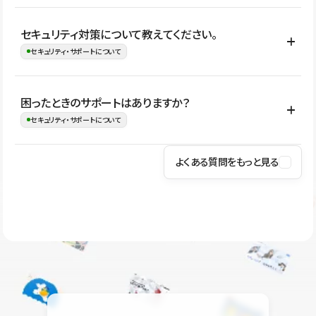
はい。CMSやコンポーネントを活用して更新範囲を設計しておく
セキュリティ対策について教えてください。
ことで、デザインを崩しにくい状態で運用できます。 さらにコン
セキュリティ・サポートについて
テンツ編集モードを使うと、編集できる範囲をテキスト・画像・ア
イコンなどに絞れるため、担当者ごとの見た目のばらつきを抑え
Studioでは、公開サイトやサービスを安全に利用できるよう、通信
困ったときのサポートはありますか？
ながらレイアウトに影響を与えずに更新作業を進めやすくなりま
の暗号化、データ保護、アクセス管理、脆弱性対策など、複数の観
セキュリティ・サポートについて
す。
点からセキュリティ対策を行っています。Studioで公開したサイト
はSSL/TLSによる通信暗号化に対応しており、悪質なスクリプトの
よくある質問をもっと見る
操作方法や機能については、ヘルプセンターでご確認いただけま
実行制限や、不正アクセス・攻撃への対策も実施しています。
す。編集、公開、CMS、フォーム、ドメイン設定など、目的に合
Studioのセキュリティ対策について
わせて記事を検索できます。有人サポート（チャット）は Mini プ
ラン以上のご契約プロジェクトでご利用いただけます。そのほか、
ユーザー同士で質問・相談できるコミュニティもご利用ください。
ヘルプセンターはこちら