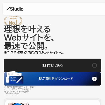
理想を叶える
Webサイトを、
最速で公開
。
美しさと成果を、両立するWebサイトへ。
無料ではじめる
製品資料をダウンロード
※ 株式会社東京商工リサーチ調べ
ノーコードCMSで作成された
国内のWebサイトの実績数
（2025年12月末時点）