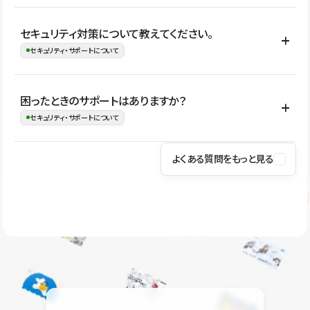
はい。CMSやコンポーネントを活用して更新範囲を設計しておく
セキュリティ対策について教えてください。
ことで、デザインを崩しにくい状態で運用できます。 さらにコン
セキュリティ・サポートについて
テンツ編集モードを使うと、編集できる範囲をテキスト・画像・ア
イコンなどに絞れるため、担当者ごとの見た目のばらつきを抑え
Studioでは、公開サイトやサービスを安全に利用できるよう、通信
困ったときのサポートはありますか？
ながらレイアウトに影響を与えずに更新作業を進めやすくなりま
の暗号化、データ保護、アクセス管理、脆弱性対策など、複数の観
セキュリティ・サポートについて
す。
点からセキュリティ対策を行っています。Studioで公開したサイト
はSSL/TLSによる通信暗号化に対応しており、悪質なスクリプトの
よくある質問をもっと見る
操作方法や機能については、ヘルプセンターでご確認いただけま
実行制限や、不正アクセス・攻撃への対策も実施しています。
す。編集、公開、CMS、フォーム、ドメイン設定など、目的に合
Studioのセキュリティ対策について
わせて記事を検索できます。有人サポート（チャット）は Mini プ
ラン以上のご契約プロジェクトでご利用いただけます。そのほか、
ユーザー同士で質問・相談できるコミュニティもご利用ください。
ヘルプセンターはこちら