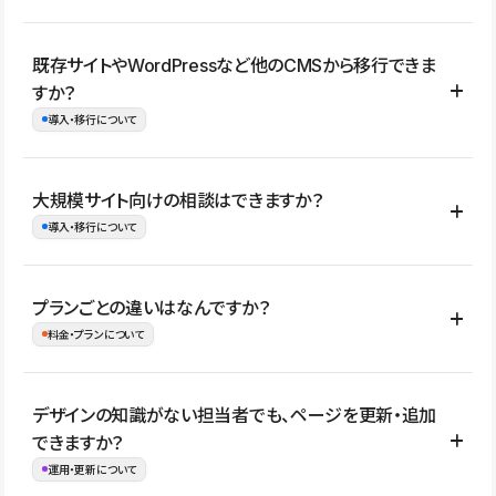
コーポレートサイト、サービスサイト、LP、採用サイト、ブロ
既存サイトやWordPressなど他のCMSから移行できま
グ・メディア、イベントサイト、店舗・商品紹介サイト、ポートフ
すか？
ォリオなど幅広く制作できます。
導入・移行について
制作事例はこちら
はい。既存サイトの構成やコンテンツ、URLを整理したうえで、
大規模サイト向けの相談はできますか？
Studio上に再構築する形で移行できます。 WordPressの場合は、
導入・移行について
XMLファイルを使って投稿記事や固定ページ、カテゴリー、タグな
どの一部データをStudio CMSへインポートできます。ただし、サ
はい。アクセス規模が大きいサイトや、複数部門での運用、権限管
プランごとの違いはなんですか？
イト全体のデザインや設定がそのまま移行されるわけではないた
理、セキュリティ確認、既存システムとの連携など、個別の要件が
料金・プランについて
め、移行後にページ構成やデザイン、CMS設計、URL・リダイレク
ある場合はご相談いただけます。サイトの規模や運用体制に応じ
ト設定などの確認が必要です。
て、適したプランや進め方をご案内します。要件が固まりきってい
公開ページ数、バージョン履歴の期間、CMS利用数の上限、権限
デザインの知識がない担当者でも、ページを更新・追加
ない段階でも、お問い合わせください。
管理の有無などがプランごとに異なります。詳しくは料金プランペ
できますか？
お問合せはこちら
ージをご覧ください。
運用・更新について
料金プランはこちら