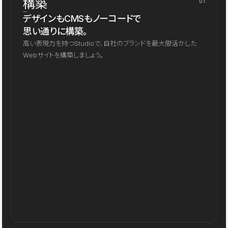
構築
01
デザインもCMSもノーコードで
思い通りに構築。
高い表現力を持つStudioで、自社のブランドを最大限活かした
Webサイトを構築しましょう。