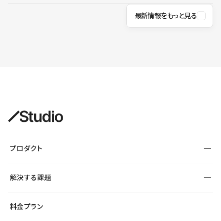
最新情報をもっと見る
プロダクト
構築
解決する課題
デザインエディタ
CMS
サイト種別から探す
料金プラン
コーポレートサイト
フォーム