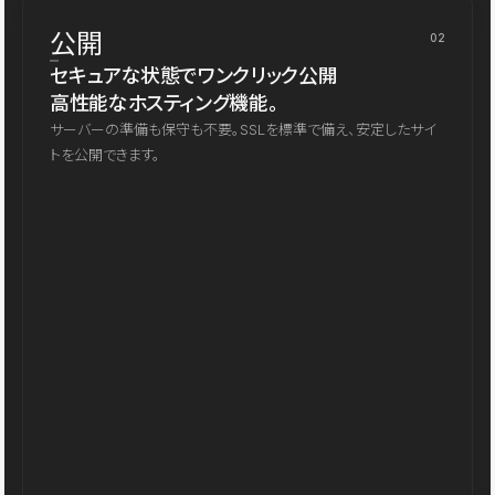
公開
02
セキュアな状態でワンクリック公開
高性能なホスティング機能。
サーバーの準備も保守も不要。SSLを標準で備え、安定したサイ
トを公開できます。