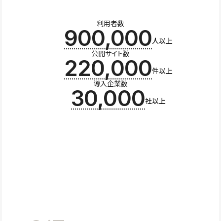
利用者数
900,000
人以上
公開サイト数
220,000
件以上
導入企業数
30,000
社以上