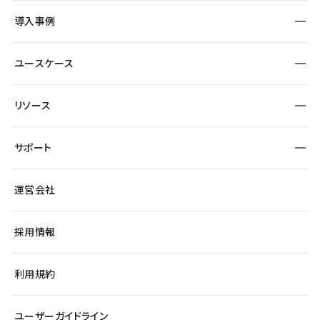
SEO
採用サイト
導入事例
運用
サービスサイト
サイト運用
事例インタビュー
業種から探す
ユースケース
セキュリティ
導入企業
宿泊・レジャー
大企業・エンタープライズ
ワークスペース
サイト制作事例
エンタメ
リソース
より自在に
制作会社
自治体
テンプレートを探す
Figma to Studio
広告代理店・コンサル
サポート
課題から探す
制作会社を探す
Lottie for Studio
スタートアップ
マーケターでのLP運用
総合窓口
サイト制作事例
アクセシビリティ
運営会社
飲食店
よくある質問
WordPressからの移行
ブログ
ヘルプセンター
小売・EC
サイト導線の変更
最新情報
採用情報
システムステータス
Studio Community
学習コンテンツ
利用規約
公式YouTube
全国ワークショップ
ユーザーガイドライン