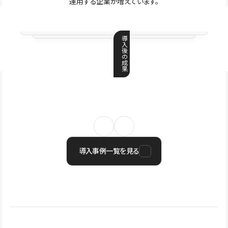
運用する企業が増えています。
導
入
後
の
成
果
導入事例一覧を見る