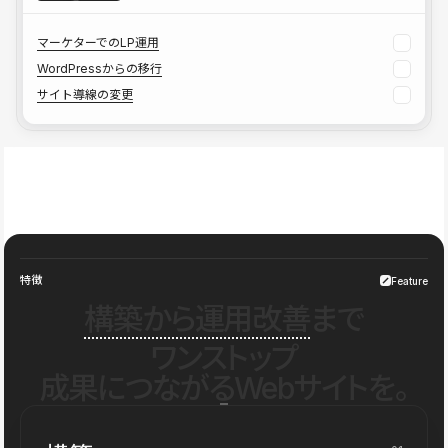
マーケターでのLP運用
WordPressからの移行
サイト導線の変更
特徴
Feature
構築から運用改善
まで
ワンストップ
成果につながるWebサイトを。