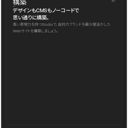
構築
01
デザインもCMSもノーコードで
思い通りに構築。
高い表現力を持つStudioで、自社のブランドを最大限活かした
Webサイトを構築しましょう。