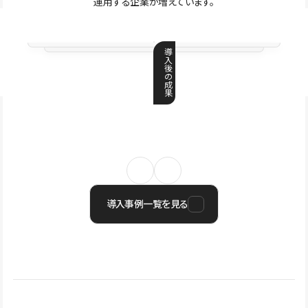
運用する企業が増えています。
導
入
後
の
成
果
導入事例一覧を見る