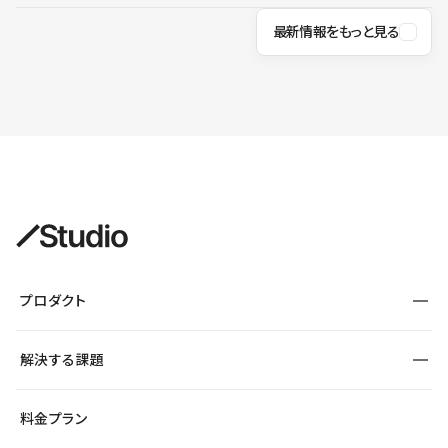
最新情報をもっと見る
プロダクト
構築
解決する課題
デザインエディタ
CMS
サイト種別から探す
料金プラン
コーポレートサイト
フォーム