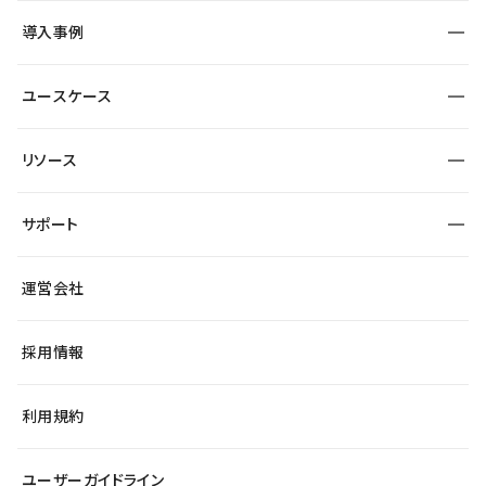
SEO
採用サイト
導入事例
運用
サービスサイト
サイト運用
事例インタビュー
業種から探す
ユースケース
セキュリティ
導入企業
宿泊・レジャー
大企業・エンタープライズ
ワークスペース
サイト制作事例
エンタメ
リソース
より自在に
制作会社
自治体
テンプレートを探す
Figma to Studio
広告代理店・コンサル
サポート
課題から探す
制作会社を探す
Lottie for Studio
スタートアップ
マーケターでのLP運用
総合窓口
サイト制作事例
アクセシビリティ
運営会社
飲食店
よくある質問
WordPressからの移行
ブログ
ヘルプセンター
小売・EC
サイト導線の変更
最新情報
採用情報
システムステータス
Studio Community
学習コンテンツ
利用規約
公式YouTube
全国ワークショップ
ユーザーガイドライン