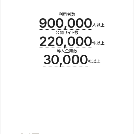
利用者数
900,000
人以上
公開サイト数
220,000
件以上
導入企業数
30,000
社以上