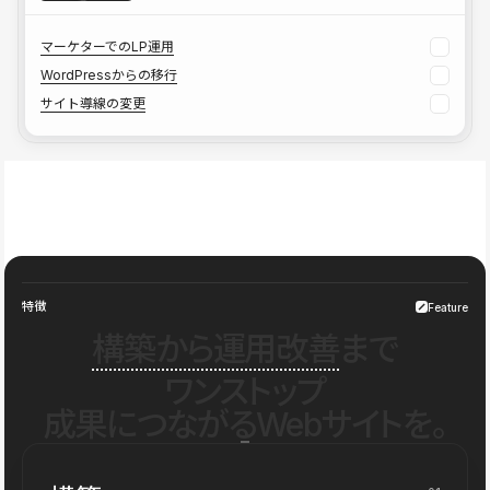
マーケターでのLP運用
WordPressからの移行
サイト導線の変更
特徴
Feature
構築から運用改善
まで
ワンストップ
成果につながるWebサイトを。