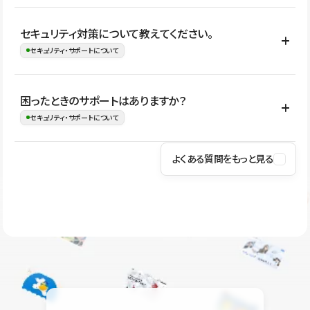
はい。CMSやコンポーネントを活用して更新範囲を設計しておく
セキュリティ対策について教えてください。
ことで、デザインを崩しにくい状態で運用できます。 さらにコン
セキュリティ・サポートについて
テンツ編集モードを使うと、編集できる範囲をテキスト・画像・ア
イコンなどに絞れるため、担当者ごとの見た目のばらつきを抑え
Studioでは、公開サイトやサービスを安全に利用できるよう、通信
困ったときのサポートはありますか？
ながらレイアウトに影響を与えずに更新作業を進めやすくなりま
の暗号化、データ保護、アクセス管理、脆弱性対策など、複数の観
セキュリティ・サポートについて
す。
点からセキュリティ対策を行っています。Studioで公開したサイト
はSSL/TLSによる通信暗号化に対応しており、悪質なスクリプトの
よくある質問をもっと見る
操作方法や機能については、ヘルプセンターでご確認いただけま
実行制限や、不正アクセス・攻撃への対策も実施しています。
す。編集、公開、CMS、フォーム、ドメイン設定など、目的に合
Studioのセキュリティ対策について
わせて記事を検索できます。有人サポート（チャット）は Mini プ
ラン以上のご契約プロジェクトでご利用いただけます。そのほか、
ユーザー同士で質問・相談できるコミュニティもご利用ください。
ヘルプセンターはこちら