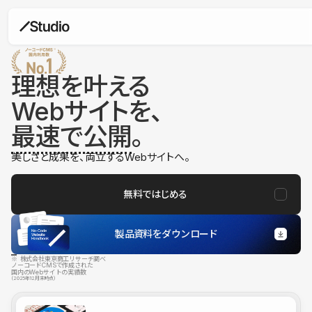
理想を叶える
Webサイトを、
最速で公開
。
美しさと成果を、両立するWebサイトへ。
無料ではじめる
製品資料をダウンロード
※ 株式会社東京商工リサーチ調べ
ノーコードCMSで作成された
国内のWebサイトの実績数
（2025年12月末時点）