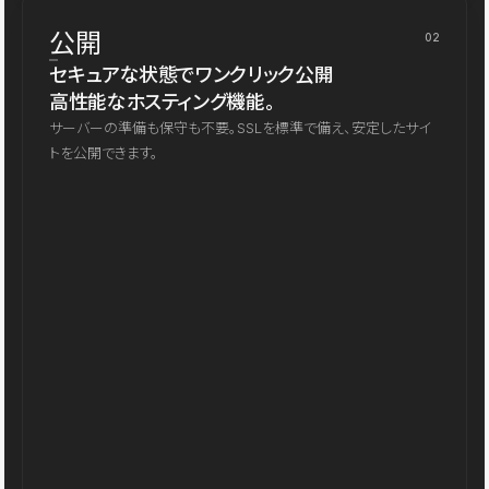
公開
02
セキュアな状態でワンクリック公開
高性能なホスティング機能。
サーバーの準備も保守も不要。SSLを標準で備え、安定したサイ
トを公開できます。