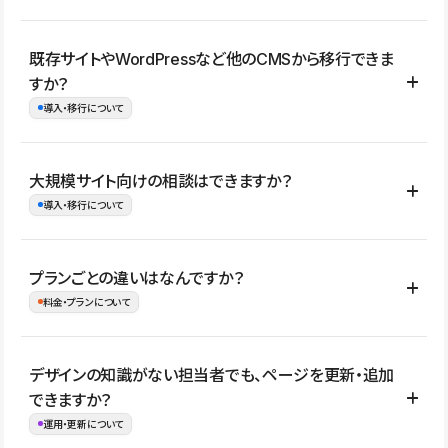
コーポレートサイト、サービスサイト、LP、採用サイト、ブロ
既存サイトやWordPressなど他のCMSから移行できま
グ・メディア、イベントサイト、店舗・商品紹介サイト、ポートフ
すか？
ォリオなど幅広く制作できます。
導入・移行について
制作事例はこちら
はい。既存サイトの構成やコンテンツ、URLを整理したうえで、
大規模サイト向けの相談はできますか？
Studio上に再構築する形で移行できます。 WordPressの場合は、
導入・移行について
XMLファイルを使って投稿記事や固定ページ、カテゴリー、タグな
どの一部データをStudio CMSへインポートできます。ただし、サ
はい。アクセス規模が大きいサイトや、複数部門での運用、権限管
プランごとの違いはなんですか？
イト全体のデザインや設定がそのまま移行されるわけではないた
理、セキュリティ確認、既存システムとの連携など、個別の要件が
料金・プランについて
め、移行後にページ構成やデザイン、CMS設計、URL・リダイレク
ある場合はご相談いただけます。サイトの規模や運用体制に応じ
ト設定などの確認が必要です。
て、適したプランや進め方をご案内します。要件が固まりきってい
公開ページ数、バージョン履歴の期間、CMS利用数の上限、権限
デザインの知識がない担当者でも、ページを更新・追加
ない段階でも、お問い合わせください。
管理の有無などがプランごとに異なります。詳しくは料金プランペ
できますか？
お問合せはこちら
ージをご覧ください。
運用・更新について
料金プランはこちら