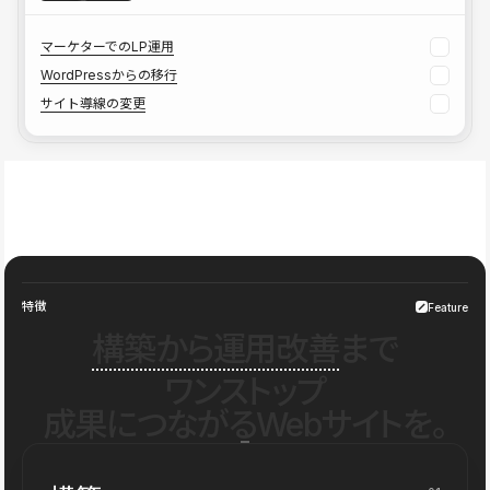
マーケターでのLP運用
WordPressからの移行
サイト導線の変更
特徴
Feature
構築から運用改善
まで
ワンストップ
成果につながるWebサイトを。