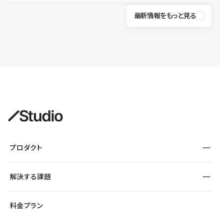
最新情報をもっと見る
プロダクト
構築
解決する課題
デザインエディタ
CMS
サイト種別から探す
料金プラン
コーポレートサイト
フォーム