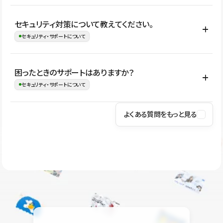
はい。CMSやコンポーネントを活用して更新範囲を設計しておく
セキュリティ対策について教えてください。
ことで、デザインを崩しにくい状態で運用できます。 さらにコン
セキュリティ・サポートについて
テンツ編集モードを使うと、編集できる範囲をテキスト・画像・ア
イコンなどに絞れるため、担当者ごとの見た目のばらつきを抑え
Studioでは、公開サイトやサービスを安全に利用できるよう、通信
困ったときのサポートはありますか？
ながらレイアウトに影響を与えずに更新作業を進めやすくなりま
の暗号化、データ保護、アクセス管理、脆弱性対策など、複数の観
セキュリティ・サポートについて
す。
点からセキュリティ対策を行っています。Studioで公開したサイト
はSSL/TLSによる通信暗号化に対応しており、悪質なスクリプトの
よくある質問をもっと見る
操作方法や機能については、ヘルプセンターでご確認いただけま
実行制限や、不正アクセス・攻撃への対策も実施しています。
す。編集、公開、CMS、フォーム、ドメイン設定など、目的に合
Studioのセキュリティ対策について
わせて記事を検索できます。有人サポート（チャット）は Mini プ
ラン以上のご契約プロジェクトでご利用いただけます。そのほか、
ユーザー同士で質問・相談できるコミュニティもご利用ください。
ヘルプセンターはこちら