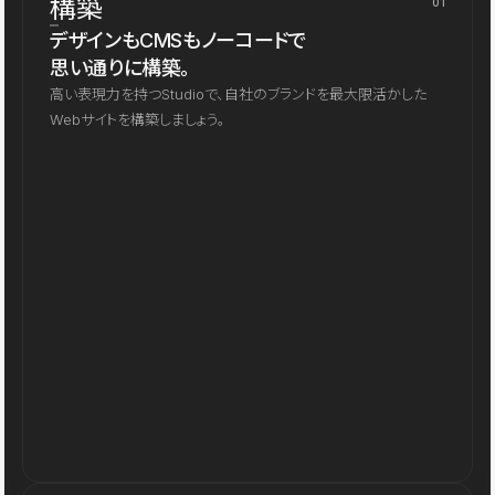
構築
01
デザインもCMSもノーコードで
思い通りに構築。
高い表現力を持つStudioで、自社のブランドを最大限活かした
Webサイトを構築しましょう。