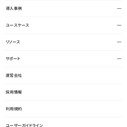
SEO
採用サイト
導入事例
運用
サービスサイト
サイト運用
事例インタビュー
業種から探す
ユースケース
セキュリティ
導入企業
宿泊・レジャー
大企業・エンタープライズ
ワークスペース
サイト制作事例
エンタメ
リソース
より自在に
制作会社
自治体
テンプレートを探す
Figma to Studio
広告代理店・コンサル
サポート
課題から探す
制作会社を探す
Lottie for Studio
スタートアップ
マーケターでのLP運用
総合窓口
サイト制作事例
アクセシビリティ
運営会社
飲食店
よくある質問
WordPressからの移行
ブログ
ヘルプセンター
小売・EC
サイト導線の変更
最新情報
採用情報
システムステータス
Studio Community
学習コンテンツ
利用規約
公式YouTube
全国ワークショップ
ユーザーガイドライン