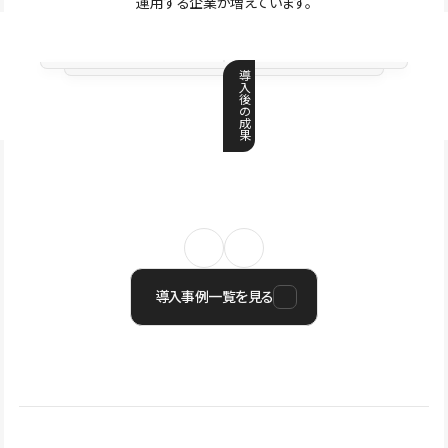
運用する企業が増えています。
導
入
後
の
成
果
導入事例一覧を見る