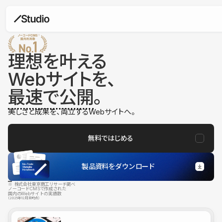
理想を叶える
Webサイトを、
最速で公開
。
美しさと成果を、両立するWebサイトへ。
無料ではじめる
製品資料をダウンロード
※ 株式会社東京商工リサーチ調べ
ノーコードCMSで作成された
国内のWebサイトの実績数
（2025年12月末時点）