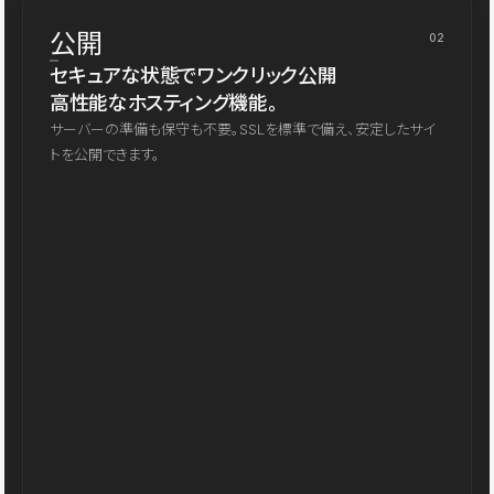
公開
02
セキュアな状態でワンクリック公開
高性能なホスティング機能。
サーバーの準備も保守も不要。SSLを標準で備え、安定したサイ
トを公開できます。