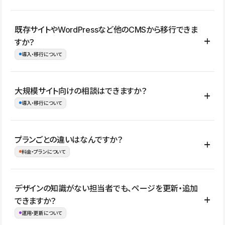
コーポレートサイト、サービスサイト、LP、採用サイト、ブロ
既存サイトやWordPressなど他のCMSから移行できま
グ・メディア、イベントサイト、店舗・商品紹介サイト、ポートフ
すか？
ォリオなど幅広く制作できます。
導入・移行について
制作事例はこちら
はい。既存サイトの構成やコンテンツ、URLを整理したうえで、
大規模サイト向けの相談はできますか？
Studio上に再構築する形で移行できます。 WordPressの場合は、
導入・移行について
XMLファイルを使って投稿記事や固定ページ、カテゴリー、タグな
どの一部データをStudio CMSへインポートできます。ただし、サ
はい。アクセス規模が大きいサイトや、複数部門での運用、権限管
プランごとの違いはなんですか？
イト全体のデザインや設定がそのまま移行されるわけではないた
理、セキュリティ確認、既存システムとの連携など、個別の要件が
料金・プランについて
め、移行後にページ構成やデザイン、CMS設計、URL・リダイレク
ある場合はご相談いただけます。サイトの規模や運用体制に応じ
ト設定などの確認が必要です。
て、適したプランや進め方をご案内します。要件が固まりきってい
公開ページ数、バージョン履歴の期間、CMS利用数の上限、権限
デザインの知識がない担当者でも、ページを更新・追加
ない段階でも、お問い合わせください。
管理の有無などがプランごとに異なります。詳しくは料金プランペ
できますか？
お問合せはこちら
ージをご覧ください。
運用・更新について
料金プランはこちら