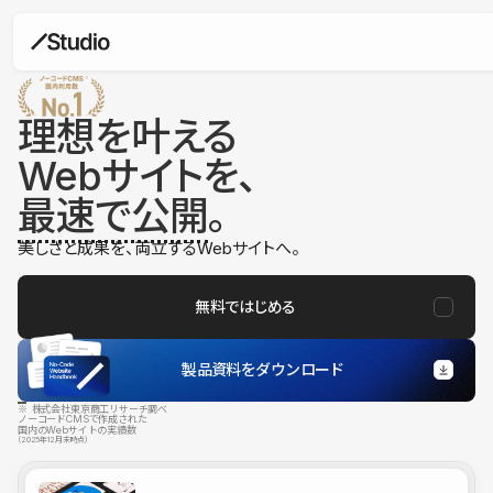
理想を叶える
Webサイトを、
最速で公開
。
美しさと成果を、両立するWebサイトへ。
無料ではじめる
製品資料をダウンロード
※ 株式会社東京商工リサーチ調べ
ノーコードCMSで作成された
国内のWebサイトの実績数
（2025年12月末時点）