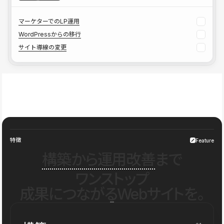
マーケターでのLP運用
WordPressからの移行
サイト導線の変更
特徴
Feature
構築から運用改善
まで
ワンストップ
成果につながるWebサイトを。