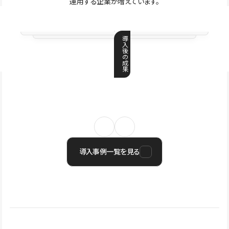
運用する企業が増えています。
導
入
後
の
成
果
導入事例一覧を見る