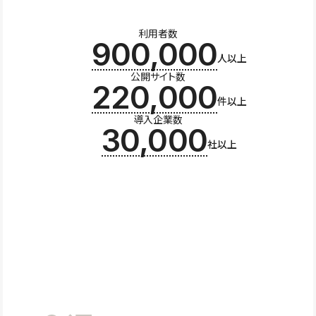
利用者数
900,000
人以上
公開サイト数
220,000
件以上
導入企業数
30,000
社以上