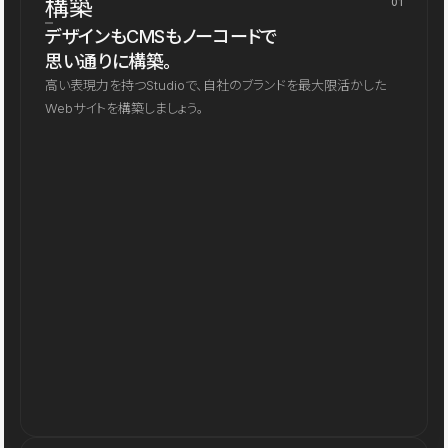
構築
01
デザインもCMSもノーコードで
思い通りに構築。
高い表現力を持つStudioで、自社のブランドを最大限活かした
Webサイトを構築しましょう。