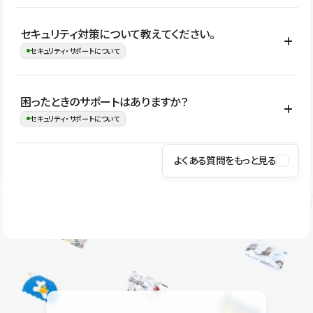
はい。CMSやコンポーネントを活用して更新範囲を設計しておく
セキュリティ対策について教えてください。
ことで、デザインを崩しにくい状態で運用できます。 さらにコン
セキュリティ・サポートについて
テンツ編集モードを使うと、編集できる範囲をテキスト・画像・ア
イコンなどに絞れるため、担当者ごとの見た目のばらつきを抑え
Studioでは、公開サイトやサービスを安全に利用できるよう、通信
困ったときのサポートはありますか？
ながらレイアウトに影響を与えずに更新作業を進めやすくなりま
の暗号化、データ保護、アクセス管理、脆弱性対策など、複数の観
セキュリティ・サポートについて
す。
点からセキュリティ対策を行っています。Studioで公開したサイト
はSSL/TLSによる通信暗号化に対応しており、悪質なスクリプトの
よくある質問をもっと見る
操作方法や機能については、ヘルプセンターでご確認いただけま
実行制限や、不正アクセス・攻撃への対策も実施しています。
す。編集、公開、CMS、フォーム、ドメイン設定など、目的に合
Studioのセキュリティ対策について
わせて記事を検索できます。有人サポート（チャット）は Mini プ
ラン以上のご契約プロジェクトでご利用いただけます。そのほか、
ユーザー同士で質問・相談できるコミュニティもご利用ください。
ヘルプセンターはこちら