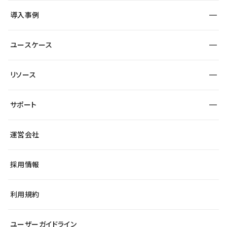
SEO
採用サイト
導入事例
運用
サービスサイト
サイト運用
事例インタビュー
業種から探す
ユースケース
セキュリティ
導入企業
宿泊・レジャー
大企業・エンタープライズ
ワークスペース
サイト制作事例
エンタメ
リソース
より自在に
制作会社
自治体
テンプレートを探す
Figma to Studio
広告代理店・コンサル
サポート
課題から探す
制作会社を探す
Lottie for Studio
スタートアップ
マーケターでのLP運用
総合窓口
サイト制作事例
アクセシビリティ
運営会社
飲食店
よくある質問
WordPressからの移行
ブログ
ヘルプセンター
小売・EC
サイト導線の変更
最新情報
採用情報
システムステータス
Studio Community
学習コンテンツ
利用規約
公式YouTube
全国ワークショップ
ユーザーガイドライン