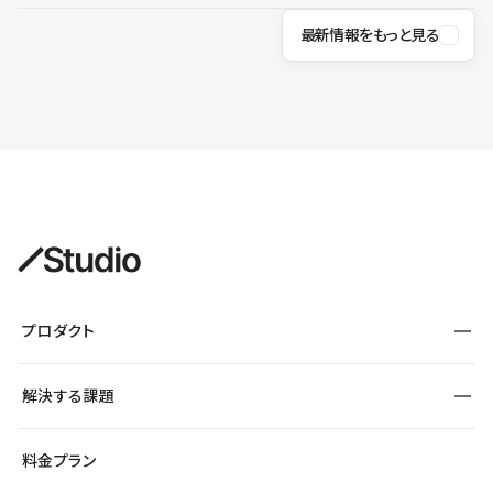
最新情報をもっと見る
プロダクト
構築
解決する課題
デザインエディタ
CMS
サイト種別から探す
料金プラン
コーポレートサイト
フォーム