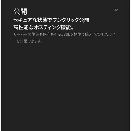
公開
02
セキュアな状態でワンクリック公開
高性能なホスティング機能。
サーバーの準備も保守も不要。SSLを標準で備え、安定したサイ
トを公開できます。