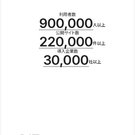
利用者数
900,000
人以上
公開サイト数
220,000
件以上
導入企業数
30,000
社以上