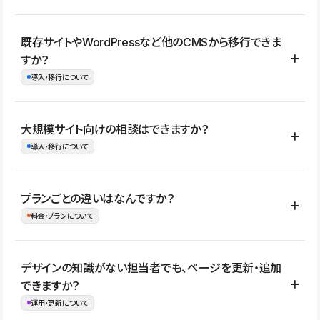
コーポレートサイト、サービスサイト、LP、採用サイト、ブロ
既存サイトやWordPressなど他のCMSから移行できま
グ・メディア、イベントサイト、店舗・商品紹介サイト、ポートフ
すか？
ォリオなど幅広く制作できます。
導入・移行について
制作事例はこちら
はい。既存サイトの構成やコンテンツ、URLを整理したうえで、
大規模サイト向けの相談はできますか？
Studio上に再構築する形で移行できます。 WordPressの場合は、
導入・移行について
XMLファイルを使って投稿記事や固定ページ、カテゴリー、タグな
どの一部データをStudio CMSへインポートできます。ただし、サ
はい。アクセス規模が大きいサイトや、複数部門での運用、権限管
プランごとの違いはなんですか？
イト全体のデザインや設定がそのまま移行されるわけではないた
理、セキュリティ確認、既存システムとの連携など、個別の要件が
料金・プランについて
め、移行後にページ構成やデザイン、CMS設計、URL・リダイレク
ある場合はご相談いただけます。サイトの規模や運用体制に応じ
ト設定などの確認が必要です。
て、適したプランや進め方をご案内します。要件が固まりきってい
公開ページ数、バージョン履歴の期間、CMS利用数の上限、権限
デザインの知識がない担当者でも、ページを更新・追加
ない段階でも、お問い合わせください。
管理の有無などがプランごとに異なります。詳しくは料金プランペ
できますか？
お問合せはこちら
ージをご覧ください。
運用・更新について
料金プランはこちら