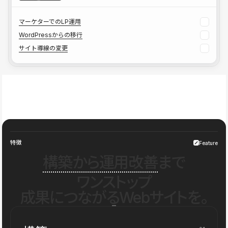
マーケターでのLP運用
WordPressからの移行
サイト導線の変更
特徴
Feature
構築から運用改善
まで
ワンストップ
成果につながるWebサイトを。