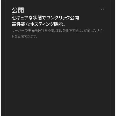
公開
02
セキュアな状態でワンクリック公開
高性能なホスティング機能。
サーバーの準備も保守も不要。SSLを標準で備え、安定したサイ
トを公開できます。