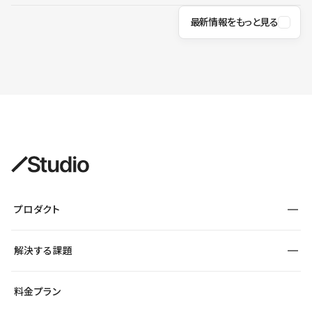
最新情報をもっと見る
プロダクト
構築
解決する課題
デザインエディタ
CMS
サイト種別から探す
料金プラン
コーポレートサイト
フォーム