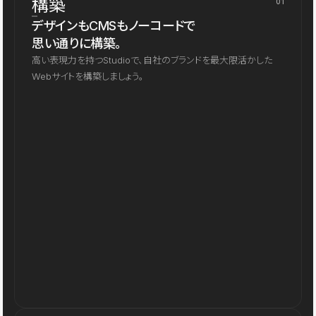
構築
01
デザインもCMSもノーコードで
思い通りに構築。
高い表現力を持つStudioで、自社のブランドを最大限活かした
Webサイトを構築しましょう。