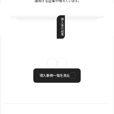
運用する企業が増えています。
導
入
後
の
成
果
導入事例一覧を見る