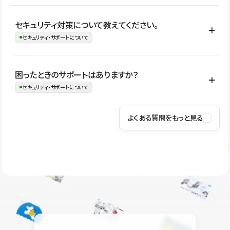
はい。CMSやコンポーネントを活用して更新範囲を設計しておく
セキュリティ対策について教えてください。
ことで、デザインを崩しにくい状態で運用できます。 さらにコン
セキュリティ・サポートについて
テンツ編集モードを使うと、編集できる範囲をテキスト・画像・ア
イコンなどに絞れるため、担当者ごとの見た目のばらつきを抑え
Studioでは、公開サイトやサービスを安全に利用できるよう、通信
困ったときのサポートはありますか？
ながらレイアウトに影響を与えずに更新作業を進めやすくなりま
の暗号化、データ保護、アクセス管理、脆弱性対策など、複数の観
セキュリティ・サポートについて
す。
点からセキュリティ対策を行っています。Studioで公開したサイト
はSSL/TLSによる通信暗号化に対応しており、悪質なスクリプトの
よくある質問をもっと見る
操作方法や機能については、ヘルプセンターでご確認いただけま
実行制限や、不正アクセス・攻撃への対策も実施しています。
す。編集、公開、CMS、フォーム、ドメイン設定など、目的に合
Studioのセキュリティ対策について
わせて記事を検索できます。有人サポート（チャット）は Mini プ
ラン以上のご契約プロジェクトでご利用いただけます。そのほか、
ユーザー同士で質問・相談できるコミュニティもご利用ください。
ヘルプセンターはこちら