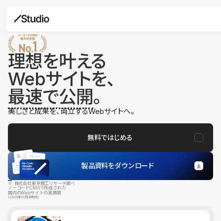
理想を叶える
Webサイトを、
最速で公開
。
美しさと成果を、両立するWebサイトへ。
無料ではじめる
製品資料をダウンロード
※ 株式会社東京商工リサーチ調べ
ノーコードCMSで作成された
国内のWebサイトの実績数
（2025年12月末時点）