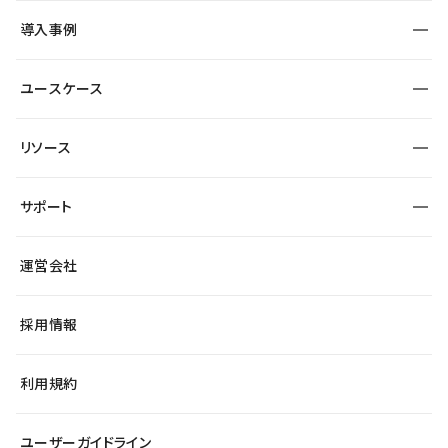
SEO
採用サイト
導入事例
運用
サービスサイト
サイト運用
事例インタビュー
業種から探す
ユースケース
セキュリティ
導入企業
宿泊・レジャー
大企業・エンタープライズ
ワークスペース
サイト制作事例
エンタメ
リソース
より自在に
制作会社
自治体
テンプレートを探す
Figma to Studio
広告代理店・コンサル
サポート
課題から探す
制作会社を探す
Lottie for Studio
スタートアップ
マーケターでのLP運用
総合窓口
サイト制作事例
アクセシビリティ
運営会社
飲食店
よくある質問
WordPressからの移行
ブログ
ヘルプセンター
小売・EC
サイト導線の変更
最新情報
採用情報
システムステータス
Studio Community
学習コンテンツ
利用規約
公式YouTube
全国ワークショップ
ユーザーガイドライン