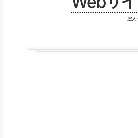
Webサ
属人