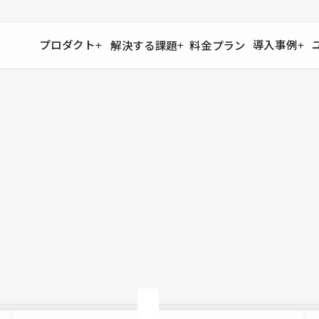
プロダクト
導入事例
解決する課題
料金プラン
運用
より自在に
事例インタビュー
大企業
リソー
お客様からの声をご紹介
サイト運用
Figma to Studio
Studio
制作会
導入企業
安心のバックアップや権限管理
デザインを一瞬でWebサイトに
テンプレ
様々な規模・業種の企業が
広告代
セキュリティ
Lottie for Studio
Studi
Studio Showcase
サイトの安全を守る仕組み
より豊かなアニメーション表現
制作事例
スター
Studioサイトギャラリー
ワークスペース
アクセシビリティ
Studio
複数プロジェクトを一括管理
Webサイトをすべての人に
飲食店
ユーザー
Studio
小売・E
Web制
Studio
ブログを
What'