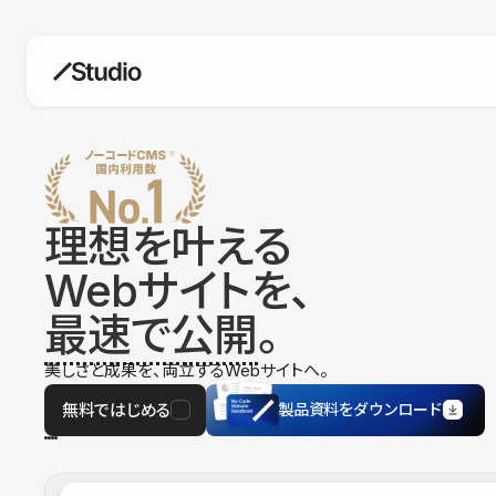
構築
デザインエディタ
コードを書かずにデザイン自体を自
在に
理想を叶える
CMS
Webサイトを、
柔軟なコンテンツ管理システム
最速で公開
。
フォーム
フォーム設置もノーコードで完結
美しさと成果を、両立するWebサイトへ。
SEO
検索エンジン向けの設定項目も充実
無料ではじめる
製品資料をダウンロード