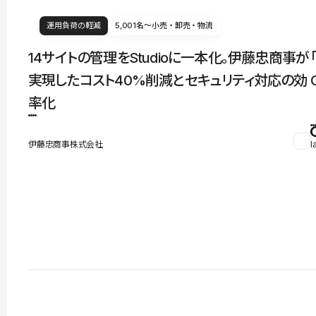
運用負荷の軽減
5,001名〜
小売・卸売・物流
14サイトの管理をStudioに一本化。伊藤忠商事が
実現したコスト40%削減とセキュリティ対応の効
率化
伊藤忠商事株式会社
l