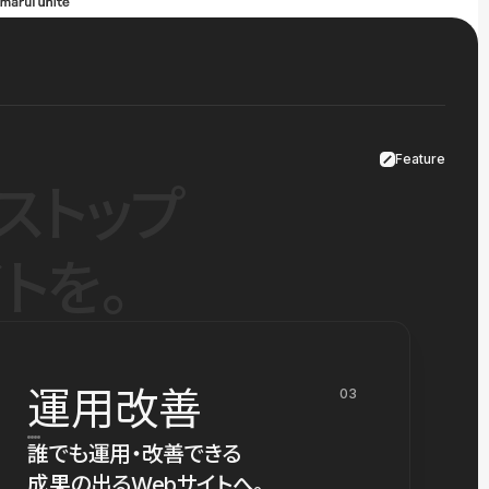
Feature
ストップ
トを。
運用改善
03
誰でも運用・改善できる
成果の出るWebサイトへ。