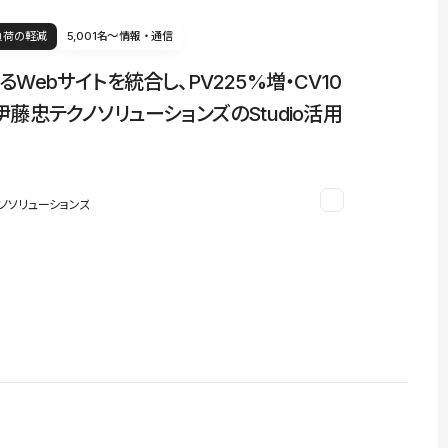
負荷の軽減
5,001名〜
情報・通信
るWebサイトを統合し、PV225%増・CV10
伊藤忠テクノソリューションズのStudio活用
ノソリューションズ