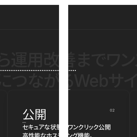
ら運用改善
までワン
につながるWebサイ
公開
02
セキュアな状態でワンクリック公開
高性能なホスティング機能。