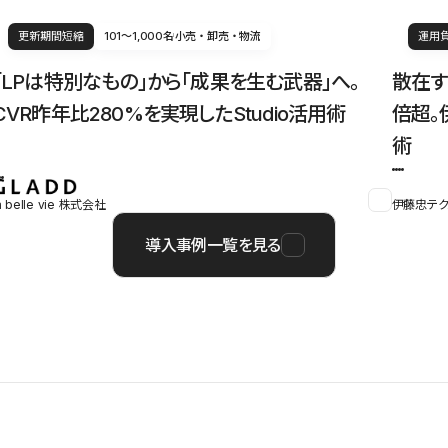
更新期間短縮
101〜1,000名
小売・卸売・物流
運用
「LPは特別なもの」から「成果を生む武器」へ。
散在す
CVR昨年比280%を実現したStudio活用術
倍超。
術
a belle vie 株式会社
伊藤忠テク
導入事例一覧を見る