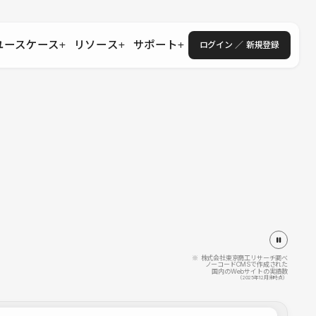
ユースケース
リソース
サポート
ログイン ／ 新規登録
・エンタープライズ
ス
相談窓口
学習コンテンツ
目的に沿ったサポートコンテンツを探す
 Store
Studio Academy
社
よくある質問
ートから始める
公式YouTubeの動画で学ぶ
採用
導入にあたってよくある質問を探す
理店・コンサル
o Showcase
全国ワークショップ
ヘルプセンター
を見る
基本操作を学ぶイベントを探す
トアップ
操作や機能に関するマニュアルを探す
 Community
セミナー
システムステータス
同士で繋がり知見を深める
技術向上に役立つイベントを探す
不具合・障害情報を確認する
 Experts
C
作会社を探す
※ 株式会社東京商工リサーチ調べ
ノーコードCMSで作成された
国内のWebサイトの実績数
 Blog
（2025年12月末時点）
見る
s New