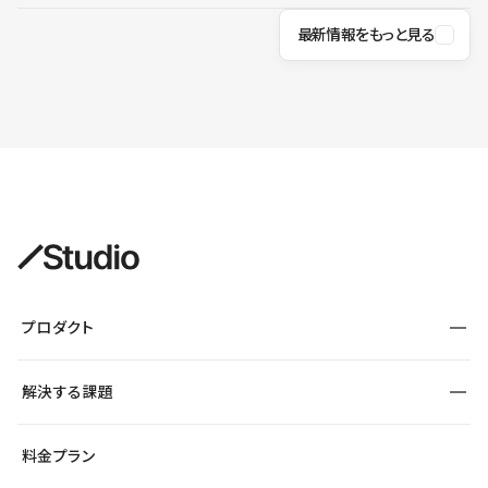
最新情報をもっと見る
プロダクト
構築
解決する課題
デザインエディタ
CMS
サイト種別から探す
料金プラン
コーポレートサイト
フォーム