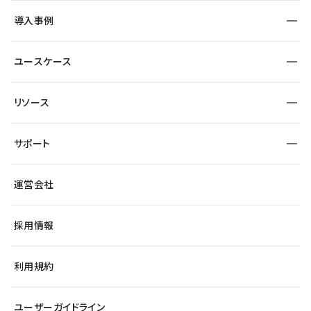
SEO
採用サイト
導入事例
運用
サービスサイト
サイト運用
事例インタビュー
業種から探す
ユースケース
セキュリティ
導入企業
宿泊・レジャー
大企業・エンタープライズ
ワークスペース
サイト制作事例
エンタメ
リソース
より自在に
制作会社
自治体
テンプレートを探す
Figma to Studio
広告代理店・コンサル
サポート
課題から探す
制作会社を探す
Lottie for Studio
スタートアップ
マーケターでのLP運用
総合窓口
サイト制作事例
アクセシビリティ
運営会社
飲食店
よくある質問
WordPressからの移行
ブログ
ヘルプセンター
小売・EC
サイト導線の変更
最新情報
採用情報
システムステータス
Studio Community
学習コンテンツ
利用規約
公式YouTube
全国ワークショップ
ユーザーガイドライン