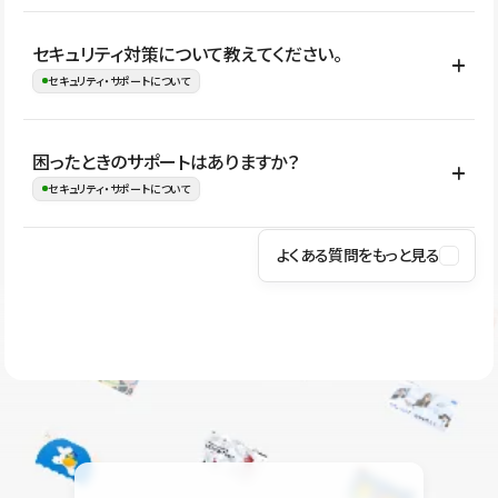
はい。CMSやコンポーネントを活用して更新範囲を設計しておく
セキュリティ対策について教えてください。
ことで、デザインを崩しにくい状態で運用できます。 さらにコン
セキュリティ・サポートについて
テンツ編集モードを使うと、編集できる範囲をテキスト・画像・ア
イコンなどに絞れるため、担当者ごとの見た目のばらつきを抑え
Studioでは、公開サイトやサービスを安全に利用できるよう、通信
困ったときのサポートはありますか？
ながらレイアウトに影響を与えずに更新作業を進めやすくなりま
の暗号化、データ保護、アクセス管理、脆弱性対策など、複数の観
セキュリティ・サポートについて
す。
点からセキュリティ対策を行っています。Studioで公開したサイト
はSSL/TLSによる通信暗号化に対応しており、悪質なスクリプトの
よくある質問をもっと見る
操作方法や機能については、ヘルプセンターでご確認いただけま
実行制限や、不正アクセス・攻撃への対策も実施しています。
す。編集、公開、CMS、フォーム、ドメイン設定など、目的に合
Studioのセキュリティ対策について
わせて記事を検索できます。有人サポート（チャット）は Mini プ
ラン以上のご契約プロジェクトでご利用いただけます。そのほか、
ユーザー同士で質問・相談できるコミュニティもご利用ください。
ヘルプセンターはこちら