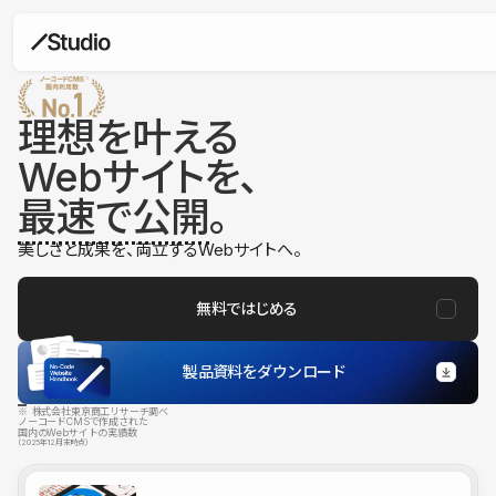
理想を叶える
Webサイトを、
最速で公開
。
美しさと成果を、両立するWebサイトへ。
無料ではじめる
製品資料をダウンロード
※ 株式会社東京商工リサーチ調べ
ノーコードCMSで作成された
国内のWebサイトの実績数
（2025年12月末時点）