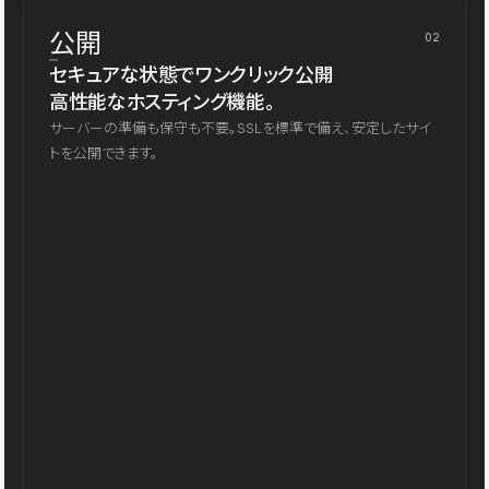
公開
02
セキュアな状態でワンクリック公開
高性能なホスティング機能。
サーバーの準備も保守も不要。SSLを標準で備え、安定したサイ
トを公開できます。