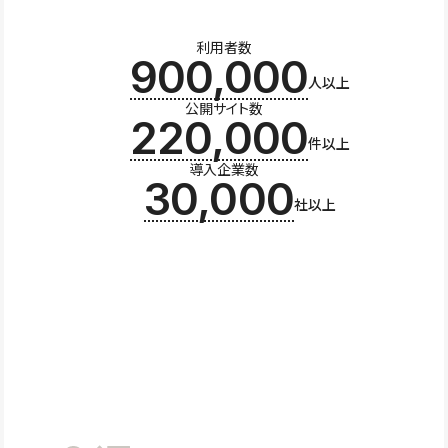
利用者数
900,000
人以上
公開サイト数
220,000
件以上
導入企業数
30,000
社以上