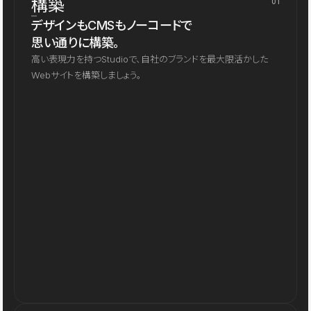
構築
01
デザインもCMSもノーコードで
思い通りに構築。
高い表現力を持つStudioで、自社のブランドを最大限活かした
Webサイトを構築しましょう。