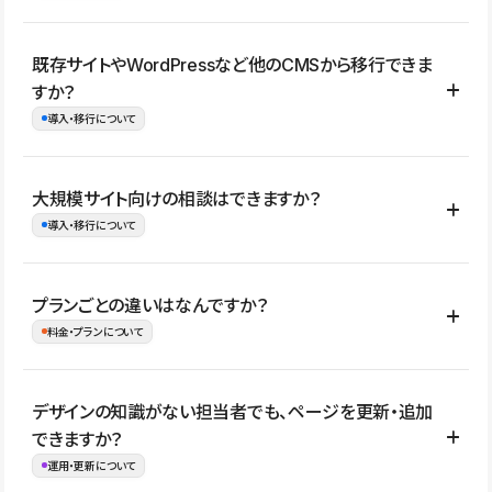
コーポレートサイト、サービスサイト、LP、採用サイト、ブロ
既存サイトやWordPressなど他のCMSから移行できま
グ・メディア、イベントサイト、店舗・商品紹介サイト、ポートフ
すか？
ォリオなど幅広く制作できます。
導入・移行について
制作事例はこちら
はい。既存サイトの構成やコンテンツ、URLを整理したうえで、
大規模サイト向けの相談はできますか？
Studio上に再構築する形で移行できます。 WordPressの場合は、
導入・移行について
XMLファイルを使って投稿記事や固定ページ、カテゴリー、タグな
どの一部データをStudio CMSへインポートできます。ただし、サ
はい。アクセス規模が大きいサイトや、複数部門での運用、権限管
プランごとの違いはなんですか？
イト全体のデザインや設定がそのまま移行されるわけではないた
理、セキュリティ確認、既存システムとの連携など、個別の要件が
料金・プランについて
め、移行後にページ構成やデザイン、CMS設計、URL・リダイレク
ある場合はご相談いただけます。サイトの規模や運用体制に応じ
ト設定などの確認が必要です。
て、適したプランや進め方をご案内します。要件が固まりきってい
公開ページ数、バージョン履歴の期間、CMS利用数の上限、権限
デザインの知識がない担当者でも、ページを更新・追加
ない段階でも、お問い合わせください。
管理の有無などがプランごとに異なります。詳しくは料金プランペ
できますか？
お問合せはこちら
ージをご覧ください。
運用・更新について
料金プランはこちら