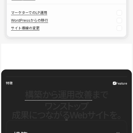
マーケターでのLP運用
WordPressからの移行
サイト導線の変更
特徴
Feature
構築から運用改善
まで
ワンストップ
成果につながるWebサイトを。