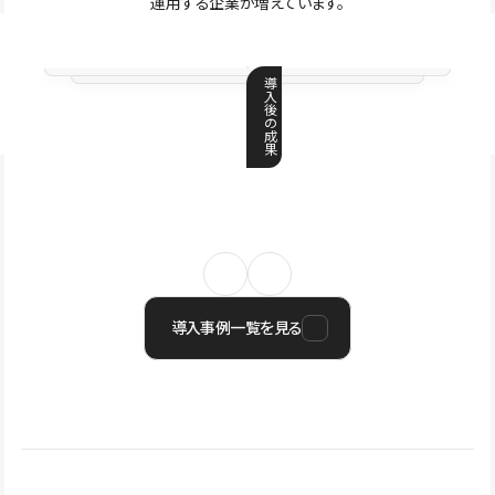
運用する企業が増えています。
導
入
後
の
成
果
導入事例一覧を見る