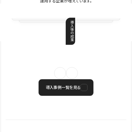
運用する企業が増えています。
導
入
後
の
成
果
導入事例一覧を見る