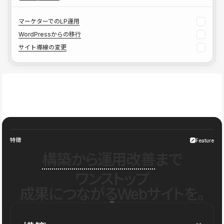
マーケターでのLP運用
WordPressからの移行
サイト導線の変更
特徴
Feature
構築から運用改善
まで
ワンストップ
成果につながるWebサイトを。