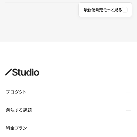
最新情報をもっと見る
プロダクト
構築
解決する課題
デザインエディタ
CMS
サイト種別から探す
料金プラン
コーポレートサイト
フォーム