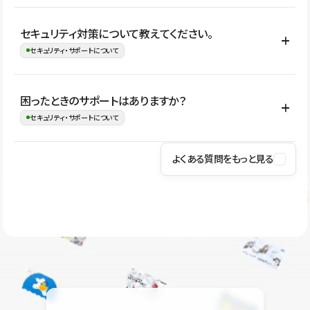
はい。CMSやコンポーネントを活用して更新範囲を設計しておく
セキュリティ対策について教えてください。
ことで、デザインを崩しにくい状態で運用できます。 さらにコン
セキュリティ・サポートについて
テンツ編集モードを使うと、編集できる範囲をテキスト・画像・ア
イコンなどに絞れるため、担当者ごとの見た目のばらつきを抑え
Studioでは、公開サイトやサービスを安全に利用できるよう、通信
困ったときのサポートはありますか？
ながらレイアウトに影響を与えずに更新作業を進めやすくなりま
の暗号化、データ保護、アクセス管理、脆弱性対策など、複数の観
セキュリティ・サポートについて
す。
点からセキュリティ対策を行っています。Studioで公開したサイト
はSSL/TLSによる通信暗号化に対応しており、悪質なスクリプトの
よくある質問をもっと見る
操作方法や機能については、ヘルプセンターでご確認いただけま
実行制限や、不正アクセス・攻撃への対策も実施しています。
す。編集、公開、CMS、フォーム、ドメイン設定など、目的に合
Studioのセキュリティ対策について
わせて記事を検索できます。有人サポート（チャット）は Mini プ
ラン以上のご契約プロジェクトでご利用いただけます。そのほか、
ユーザー同士で質問・相談できるコミュニティもご利用ください。
ヘルプセンターはこちら