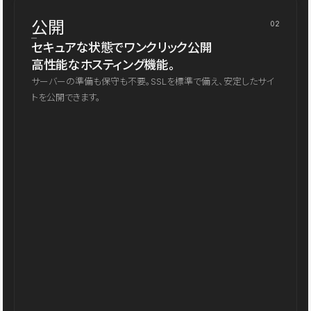
公開
02
セキュアな状態でワンクリック公開
高性能なホスティング機能。
サーバーの準備も保守も不要。SSLを標準で備え、安定したサイ
トを公開できます。