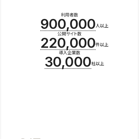
利用者数
900,000
人以上
公開サイト数
220,000
件以上
導入企業数
30,000
社以上