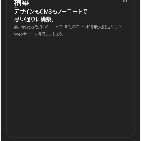
構築
01
デザインもCMSもノーコードで
思い通りに構築。
高い表現力を持つStudioで、自社のブランドを最大限活かした
Webサイトを構築しましょう。