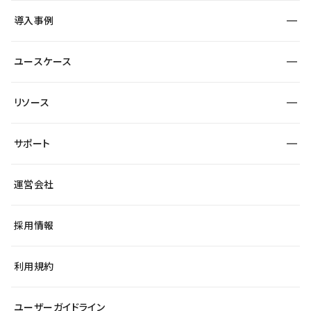
SEO
採用サイト
導入事例
運用
サービスサイト
サイト運用
事例インタビュー
業種から探す
ユースケース
セキュリティ
導入企業
宿泊・レジャー
大企業・エンタープライズ
ワークスペース
サイト制作事例
エンタメ
リソース
より自在に
制作会社
自治体
テンプレートを探す
Figma to Studio
広告代理店・コンサル
サポート
課題から探す
制作会社を探す
Lottie for Studio
スタートアップ
マーケターでのLP運用
総合窓口
サイト制作事例
アクセシビリティ
運営会社
飲食店
よくある質問
WordPressからの移行
ブログ
ヘルプセンター
小売・EC
サイト導線の変更
最新情報
採用情報
システムステータス
Studio Community
学習コンテンツ
利用規約
公式YouTube
全国ワークショップ
ユーザーガイドライン