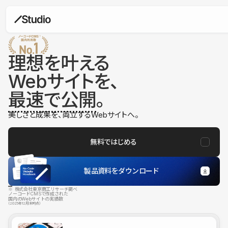
理想を叶える
Webサイトを、
最速で公開
。
美しさと成果を、両立するWebサイトへ。
無料ではじめる
製品資料をダウンロード
※ 株式会社東京商工リサーチ調べ
ノーコードCMSで作成された
国内のWebサイトの実績数
（2025年12月末時点）