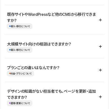
コーポレートサイト、サービスサイト、LP、採用サイト、ブロ
既存サイトやWordPressなど他のCMSから移行できま
グ・メディア、イベントサイト、店舗・商品紹介サイト、ポートフ
すか？
ォリオなど幅広く制作できます。
導入・移行について
制作事例はこちら
はい。既存サイトの構成やコンテンツ、URLを整理したうえで、
大規模サイト向けの相談はできますか？
Studio上に再構築する形で移行できます。 WordPressの場合は、
導入・移行について
XMLファイルを使って投稿記事や固定ページ、カテゴリー、タグな
どの一部データをStudio CMSへインポートできます。ただし、サ
はい。アクセス規模が大きいサイトや、複数部門での運用、権限管
プランごとの違いはなんですか？
イト全体のデザインや設定がそのまま移行されるわけではないた
理、セキュリティ確認、既存システムとの連携など、個別の要件が
料金・プランについて
め、移行後にページ構成やデザイン、CMS設計、URL・リダイレク
ある場合はご相談いただけます。サイトの規模や運用体制に応じ
ト設定などの確認が必要です。
て、適したプランや進め方をご案内します。要件が固まりきってい
公開ページ数、バージョン履歴の期間、CMS利用数の上限、権限
デザインの知識がない担当者でも、ページを更新・追加
ない段階でも、お問い合わせください。
管理の有無などがプランごとに異なります。詳しくは料金プランペ
できますか？
お問合せはこちら
ージをご覧ください。
運用・更新について
料金プランはこちら