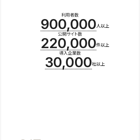
利用者数
900,000
人以上
公開サイト数
220,000
件以上
導入企業数
30,000
社以上