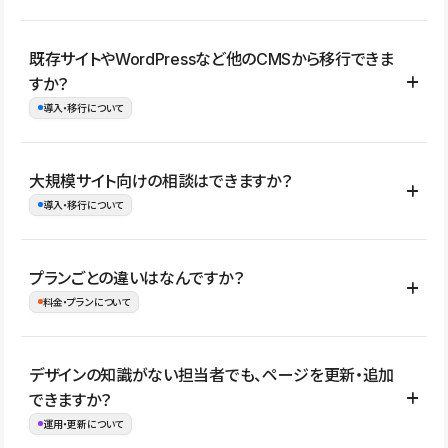
コーポレートサイト、サービスサイト、LP、採用サイト、ブロ
既存サイトやWordPressなど他のCMSから移行できま
グ・メディア、イベントサイト、店舗・商品紹介サイト、ポートフ
すか？
ォリオなど幅広く制作できます。
導入・移行について
制作事例はこちら
はい。既存サイトの構成やコンテンツ、URLを整理したうえで、
大規模サイト向けの相談はできますか？
Studio上に再構築する形で移行できます。 WordPressの場合は、
導入・移行について
XMLファイルを使って投稿記事や固定ページ、カテゴリー、タグな
どの一部データをStudio CMSへインポートできます。ただし、サ
はい。アクセス規模が大きいサイトや、複数部門での運用、権限管
プランごとの違いはなんですか？
イト全体のデザインや設定がそのまま移行されるわけではないた
理、セキュリティ確認、既存システムとの連携など、個別の要件が
料金・プランについて
め、移行後にページ構成やデザイン、CMS設計、URL・リダイレク
ある場合はご相談いただけます。サイトの規模や運用体制に応じ
ト設定などの確認が必要です。
て、適したプランや進め方をご案内します。要件が固まりきってい
公開ページ数、バージョン履歴の期間、CMS利用数の上限、権限
デザインの知識がない担当者でも、ページを更新・追加
ない段階でも、お問い合わせください。
管理の有無などがプランごとに異なります。詳しくは料金プランペ
できますか？
お問合せはこちら
ージをご覧ください。
運用・更新について
料金プランはこちら