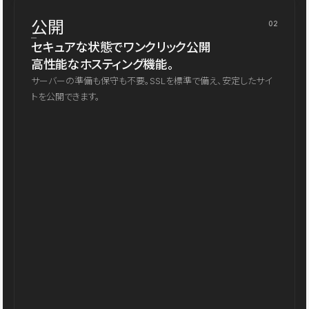
公開
02
セキュアな状態でワンクリック公開
高性能なホスティング機能。
サーバーの準備も保守も不要。SSLを標準で備え、安定したサイ
トを公開できます。