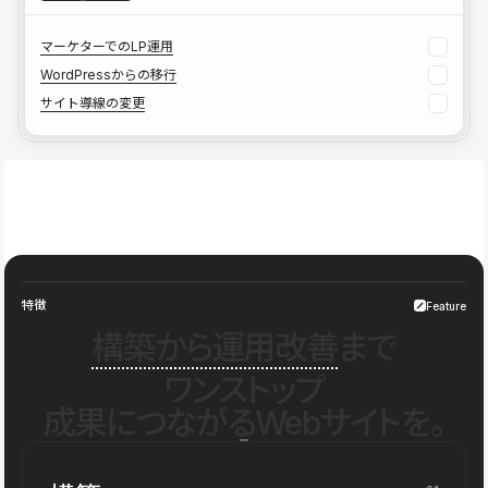
マーケターでのLP運用
WordPressからの移行
サイト導線の変更
特徴
Feature
構築から運用改善
まで
ワンストップ
成果につながるWebサイトを。