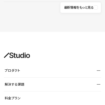
最新情報をもっと見る
プロダクト
構築
解決する課題
デザインエディタ
CMS
サイト種別から探す
料金プラン
コーポレートサイト
フォーム