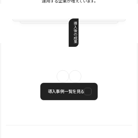
運用する企業が増えています。
導
入
後
の
成
果
導入事例一覧を見る