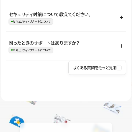
はい。CMSやコンポーネントを活用して更新範囲を設計しておく
セキュリティ対策について教えてください。
ことで、デザインを崩しにくい状態で運用できます。 さらにコン
セキュリティ・サポートについて
テンツ編集モードを使うと、編集できる範囲をテキスト・画像・ア
イコンなどに絞れるため、担当者ごとの見た目のばらつきを抑え
Studioでは、公開サイトやサービスを安全に利用できるよう、通信
困ったときのサポートはありますか？
ながらレイアウトに影響を与えずに更新作業を進めやすくなりま
の暗号化、データ保護、アクセス管理、脆弱性対策など、複数の観
セキュリティ・サポートについて
す。
点からセキュリティ対策を行っています。Studioで公開したサイト
はSSL/TLSによる通信暗号化に対応しており、悪質なスクリプトの
よくある質問をもっと見る
操作方法や機能については、ヘルプセンターでご確認いただけま
実行制限や、不正アクセス・攻撃への対策も実施しています。
す。編集、公開、CMS、フォーム、ドメイン設定など、目的に合
Studioのセキュリティ対策について
わせて記事を検索できます。有人サポート（チャット）は Mini プ
ラン以上のご契約プロジェクトでご利用いただけます。そのほか、
ユーザー同士で質問・相談できるコミュニティもご利用ください。
ヘルプセンターはこちら