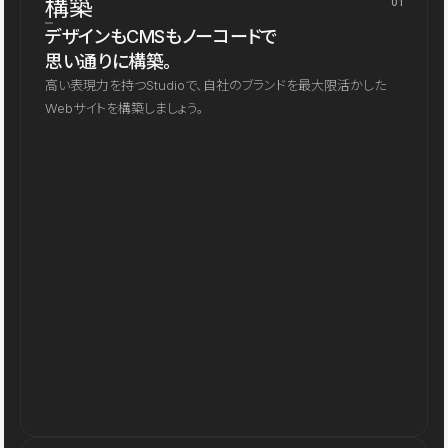
構築
01
デザインもCMSもノーコードで
思い通りに構築。
高い表現力を持つStudioで、自社のブランドを最大限活かした
Webサイトを構築しましょう。