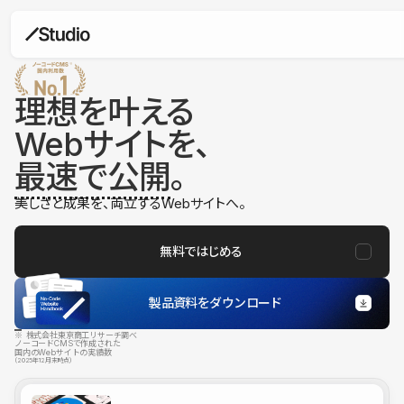
理想を叶える
Webサイトを、
最速で公開
。
美しさと成果を、両立するWebサイトへ。
無料ではじめる
製品資料をダウンロード
※ 株式会社東京商工リサーチ調べ
ノーコードCMSで作成された
国内のWebサイトの実績数
（2025年12月末時点）