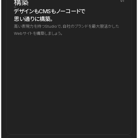
構築
01
デザインもCMSもノーコードで
思い通りに構築。
高い表現力を持つStudioで、自社のブランドを最大限活かした
Webサイトを構築しましょう。