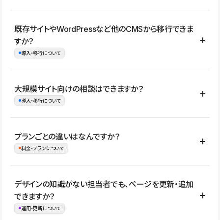
コーポレートサイト、サービスサイト、LP、採用サイト、ブロ
既存サイトやWordPressなど他のCMSから移行できま
グ・メディア、イベントサイト、店舗・商品紹介サイト、ポートフ
すか？
ォリオなど幅広く制作できます。
導入・移行について
制作事例はこちら
はい。既存サイトの構成やコンテンツ、URLを整理したうえで、
大規模サイト向けの相談はできますか？
Studio上に再構築する形で移行できます。 WordPressの場合は、
導入・移行について
XMLファイルを使って投稿記事や固定ページ、カテゴリー、タグな
どの一部データをStudio CMSへインポートできます。ただし、サ
はい。アクセス規模が大きいサイトや、複数部門での運用、権限管
プランごとの違いはなんですか？
イト全体のデザインや設定がそのまま移行されるわけではないた
理、セキュリティ確認、既存システムとの連携など、個別の要件が
料金・プランについて
め、移行後にページ構成やデザイン、CMS設計、URL・リダイレク
ある場合はご相談いただけます。サイトの規模や運用体制に応じ
ト設定などの確認が必要です。
て、適したプランや進め方をご案内します。要件が固まりきってい
公開ページ数、バージョン履歴の期間、CMS利用数の上限、権限
デザインの知識がない担当者でも、ページを更新・追加
ない段階でも、お問い合わせください。
管理の有無などがプランごとに異なります。詳しくは料金プランペ
できますか？
お問合せはこちら
ージをご覧ください。
運用・更新について
料金プランはこちら