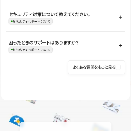
はい。CMSやコンポーネントを活用して更新範囲を設計しておく
セキュリティ対策について教えてください。
ことで、デザインを崩しにくい状態で運用できます。 さらにコン
セキュリティ・サポートについて
テンツ編集モードを使うと、編集できる範囲をテキスト・画像・ア
イコンなどに絞れるため、担当者ごとの見た目のばらつきを抑え
Studioでは、公開サイトやサービスを安全に利用できるよう、通信
困ったときのサポートはありますか？
ながらレイアウトに影響を与えずに更新作業を進めやすくなりま
の暗号化、データ保護、アクセス管理、脆弱性対策など、複数の観
セキュリティ・サポートについて
す。
点からセキュリティ対策を行っています。Studioで公開したサイト
はSSL/TLSによる通信暗号化に対応しており、悪質なスクリプトの
よくある質問をもっと見る
操作方法や機能については、ヘルプセンターでご確認いただけま
実行制限や、不正アクセス・攻撃への対策も実施しています。
す。編集、公開、CMS、フォーム、ドメイン設定など、目的に合
Studioのセキュリティ対策について
わせて記事を検索できます。有人サポート（チャット）は Mini プ
ラン以上のご契約プロジェクトでご利用いただけます。そのほか、
ユーザー同士で質問・相談できるコミュニティもご利用ください。
ヘルプセンターはこちら