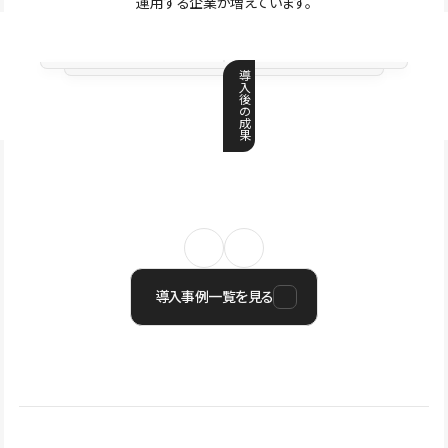
運用する企業が増えています。
導
入
後
の
成
果
導入事例一覧を見る