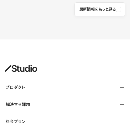
最新情報をもっと見る
プロダクト
構築
解決する課題
デザインエディタ
CMS
サイト種別から探す
料金プラン
コーポレートサイト
フォーム