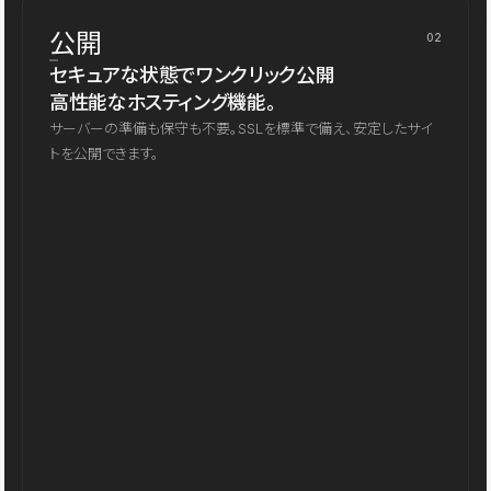
公開
02
セキュアな状態でワンクリック公開
高性能なホスティング機能。
サーバーの準備も保守も不要。SSLを標準で備え、安定したサイ
トを公開できます。