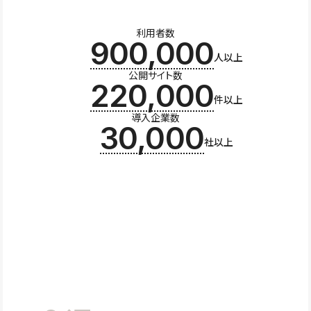
利用者数
900,000
人以上
公開サイト数
220,000
件以上
導入企業数
30,000
社以上