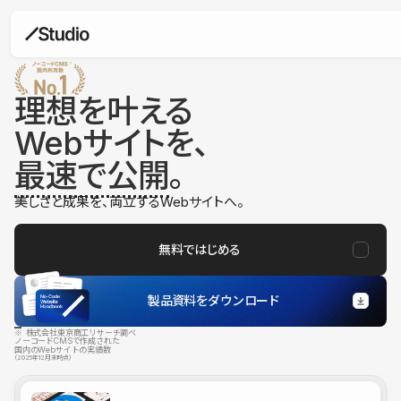
理想を叶える
Webサイトを、
最速で公開
。
美しさと成果を、両立するWebサイトへ。
無料ではじめる
製品資料をダウンロード
※ 株式会社東京商工リサーチ調べ
ノーコードCMSで作成された
国内のWebサイトの実績数
（2025年12月末時点）