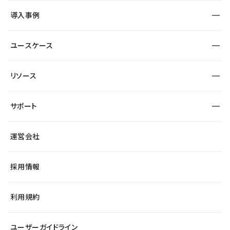
SEO
採用サイト
導入事例
運用
サービスサイト
サイト運用
事例インタビュー
業種から探す
ユースケース
セキュリティ
導入企業
宿泊・レジャー
大企業・エンタープライズ
ワークスペース
サイト制作事例
エンタメ
リソース
より自在に
制作会社
自治体
テンプレートを探す
Figma to Studio
広告代理店・コンサル
サポート
課題から探す
制作会社を探す
Lottie for Studio
スタートアップ
マーケターでのLP運用
総合窓口
サイト制作事例
アクセシビリティ
運営会社
飲食店
よくある質問
WordPressからの移行
ブログ
ヘルプセンター
小売・EC
サイト導線の変更
最新情報
採用情報
システムステータス
Studio Community
学習コンテンツ
利用規約
公式YouTube
全国ワークショップ
ユーザーガイドライン