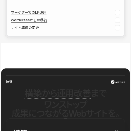
マーケターでのLP運用
WordPressからの移行
サイト導線の変更
特徴
Feature
構築から運用改善
まで
ワンストップ
成果につながるWebサイトを。