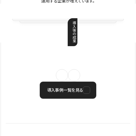
運用する企業が増えています。
導
入
後
の
成
果
導入事例一覧を見る