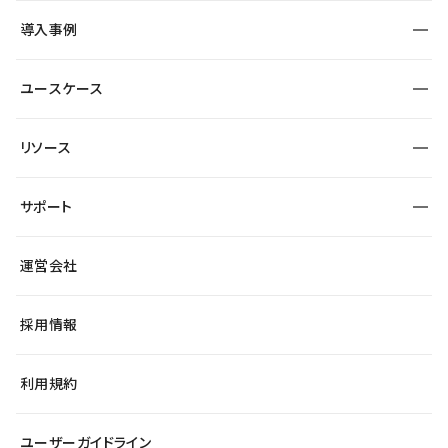
SEO
採用サイト
導入事例
運用
サービスサイト
サイト運用
事例インタビュー
業種から探す
ユースケース
セキュリティ
導入企業
宿泊・レジャー
大企業・エンタープライズ
ワークスペース
サイト制作事例
エンタメ
リソース
より自在に
制作会社
自治体
テンプレートを探す
Figma to Studio
広告代理店・コンサル
サポート
課題から探す
制作会社を探す
Lottie for Studio
スタートアップ
マーケターでのLP運用
総合窓口
サイト制作事例
アクセシビリティ
運営会社
飲食店
よくある質問
WordPressからの移行
ブログ
ヘルプセンター
小売・EC
サイト導線の変更
最新情報
採用情報
システムステータス
Studio Community
学習コンテンツ
利用規約
公式YouTube
全国ワークショップ
ユーザーガイドライン