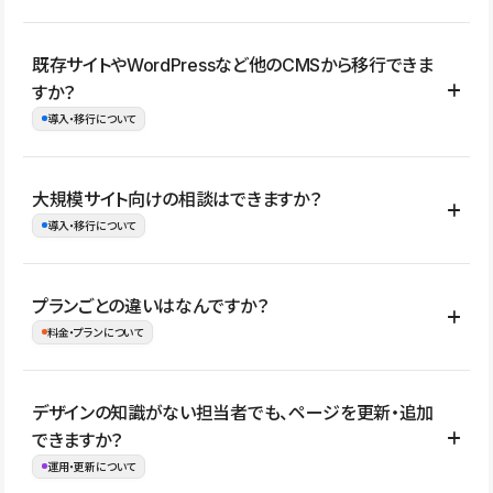
コーポレートサイト、サービスサイト、LP、採用サイト、ブロ
既存サイトやWordPressなど他のCMSから移行できま
グ・メディア、イベントサイト、店舗・商品紹介サイト、ポートフ
すか？
ォリオなど幅広く制作できます。
導入・移行について
制作事例はこちら
はい。既存サイトの構成やコンテンツ、URLを整理したうえで、
大規模サイト向けの相談はできますか？
Studio上に再構築する形で移行できます。 WordPressの場合は、
導入・移行について
XMLファイルを使って投稿記事や固定ページ、カテゴリー、タグな
どの一部データをStudio CMSへインポートできます。ただし、サ
はい。アクセス規模が大きいサイトや、複数部門での運用、権限管
プランごとの違いはなんですか？
イト全体のデザインや設定がそのまま移行されるわけではないた
理、セキュリティ確認、既存システムとの連携など、個別の要件が
料金・プランについて
め、移行後にページ構成やデザイン、CMS設計、URL・リダイレク
ある場合はご相談いただけます。サイトの規模や運用体制に応じ
ト設定などの確認が必要です。
て、適したプランや進め方をご案内します。要件が固まりきってい
公開ページ数、バージョン履歴の期間、CMS利用数の上限、権限
デザインの知識がない担当者でも、ページを更新・追加
ない段階でも、お問い合わせください。
管理の有無などがプランごとに異なります。詳しくは料金プランペ
できますか？
お問合せはこちら
ージをご覧ください。
運用・更新について
料金プランはこちら