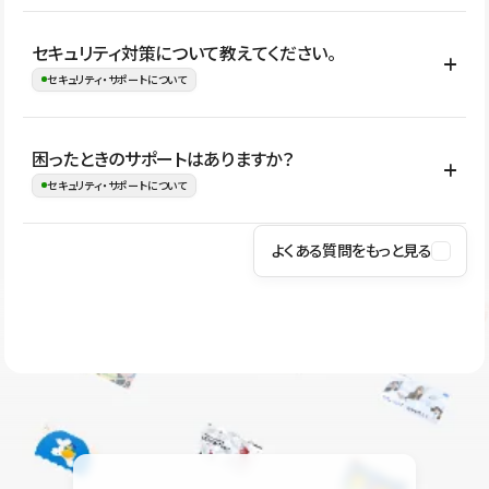
はい。CMSやコンポーネントを活用して更新範囲を設計しておく
セキュリティ対策について教えてください。
ことで、デザインを崩しにくい状態で運用できます。 さらにコン
セキュリティ・サポートについて
テンツ編集モードを使うと、編集できる範囲をテキスト・画像・ア
イコンなどに絞れるため、担当者ごとの見た目のばらつきを抑え
Studioでは、公開サイトやサービスを安全に利用できるよう、通信
困ったときのサポートはありますか？
ながらレイアウトに影響を与えずに更新作業を進めやすくなりま
の暗号化、データ保護、アクセス管理、脆弱性対策など、複数の観
セキュリティ・サポートについて
す。
点からセキュリティ対策を行っています。Studioで公開したサイト
はSSL/TLSによる通信暗号化に対応しており、悪質なスクリプトの
よくある質問をもっと見る
操作方法や機能については、ヘルプセンターでご確認いただけま
実行制限や、不正アクセス・攻撃への対策も実施しています。
す。編集、公開、CMS、フォーム、ドメイン設定など、目的に合
Studioのセキュリティ対策について
わせて記事を検索できます。有人サポート（チャット）は Mini プ
ラン以上のご契約プロジェクトでご利用いただけます。そのほか、
ユーザー同士で質問・相談できるコミュニティもご利用ください。
ヘルプセンターはこちら