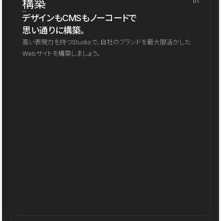
構築
01
デザインもCMSもノーコードで
思い通りに構築。
高い表現力を持つStudioで、自社のブランドを最大限活かした
Webサイトを構築しましょう。