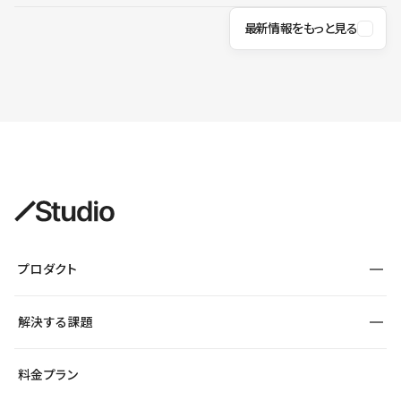
最新情報をもっと見る
プロダクト
構築
解決する課題
デザインエディタ
CMS
サイト種別から探す
料金プラン
コーポレートサイト
フォーム