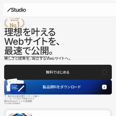
理想を叶える
Webサイトを、
最速で公開
。
美しさと成果を、両立するWebサイトへ。
無料ではじめる
製品資料をダウンロード
※ 株式会社東京商工リサーチ調べ
ノーコードCMSで作成された
国内のWebサイトの実績数
（2025年12月末時点）