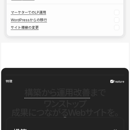
マーケターでのLP運用
WordPressからの移行
サイト導線の変更
特徴
Feature
構築から運用改善
まで
ワンストップ
成果につながるWebサイトを。