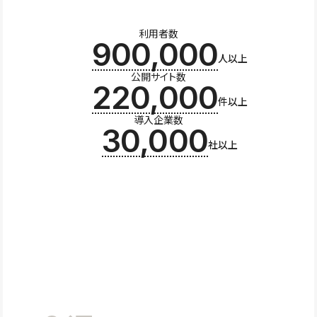
利用者数
900,000
人以上
公開サイト数
220,000
件以上
導入企業数
30,000
社以上