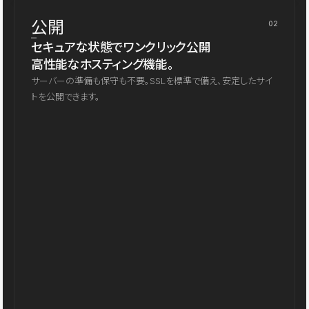
公開
02
セキュアな状態でワンクリック公開
高性能なホスティング機能。
サーバーの準備も保守も不要。SSLを標準で備え、安定したサイ
トを公開できます。