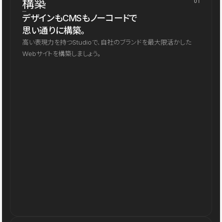
構築
01
デザインもCMSもノーコードで
思い通りに構築。
高い表現力を持つStudioで、自社のブランドを最大限活かした
Webサイトを構築しましょう。