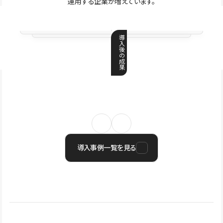
運用する企業が増えています。
導
入
後
の
成
果
導入事例一覧を見る