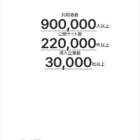
利用者数
900,000
人以上
公開サイト数
220,000
件以上
導入企業数
30,000
社以上