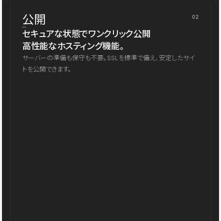
公開
02
セキュアな状態でワンクリック公開
高性能なホスティング機能。
サーバーの準備も保守も不要。SSLを標準で備え、安定したサイ
トを公開できます。