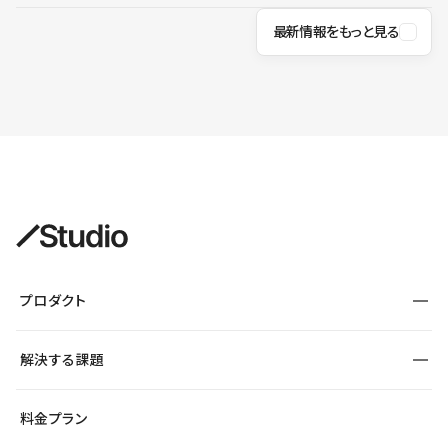
最新情報をもっと見る
プロダクト
構築
解決する課題
デザインエディタ
CMS
サイト種別から探す
料金プラン
コーポレートサイト
フォーム