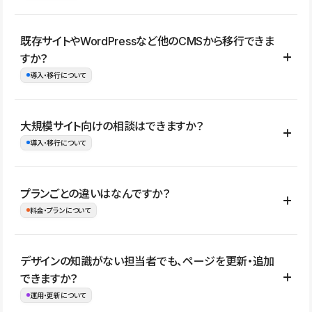
コーポレートサイト、サービスサイト、LP、採用サイト、ブロ
既存サイトやWordPressなど他のCMSから移行できま
グ・メディア、イベントサイト、店舗・商品紹介サイト、ポートフ
すか？
ォリオなど幅広く制作できます。
導入・移行について
制作事例はこちら
はい。既存サイトの構成やコンテンツ、URLを整理したうえで、
大規模サイト向けの相談はできますか？
Studio上に再構築する形で移行できます。 WordPressの場合は、
導入・移行について
XMLファイルを使って投稿記事や固定ページ、カテゴリー、タグな
どの一部データをStudio CMSへインポートできます。ただし、サ
はい。アクセス規模が大きいサイトや、複数部門での運用、権限管
プランごとの違いはなんですか？
イト全体のデザインや設定がそのまま移行されるわけではないた
理、セキュリティ確認、既存システムとの連携など、個別の要件が
料金・プランについて
め、移行後にページ構成やデザイン、CMS設計、URL・リダイレク
ある場合はご相談いただけます。サイトの規模や運用体制に応じ
ト設定などの確認が必要です。
て、適したプランや進め方をご案内します。要件が固まりきってい
公開ページ数、バージョン履歴の期間、CMS利用数の上限、権限
デザインの知識がない担当者でも、ページを更新・追加
ない段階でも、お問い合わせください。
管理の有無などがプランごとに異なります。詳しくは料金プランペ
できますか？
お問合せはこちら
ージをご覧ください。
運用・更新について
料金プランはこちら