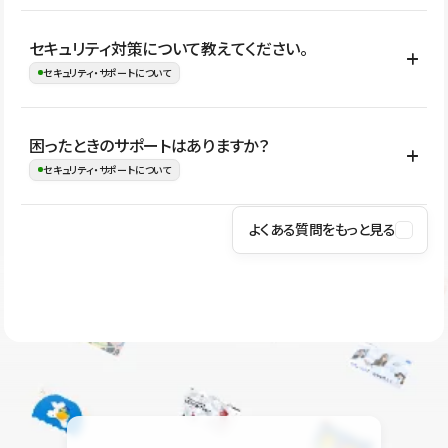
はい。CMSやコンポーネントを活用して更新範囲を設計しておく
セキュリティ対策について教えてください。
ことで、デザインを崩しにくい状態で運用できます。 さらにコン
セキュリティ・サポートについて
テンツ編集モードを使うと、編集できる範囲をテキスト・画像・ア
イコンなどに絞れるため、担当者ごとの見た目のばらつきを抑え
Studioでは、公開サイトやサービスを安全に利用できるよう、通信
困ったときのサポートはありますか？
ながらレイアウトに影響を与えずに更新作業を進めやすくなりま
の暗号化、データ保護、アクセス管理、脆弱性対策など、複数の観
セキュリティ・サポートについて
す。
点からセキュリティ対策を行っています。Studioで公開したサイト
はSSL/TLSによる通信暗号化に対応しており、悪質なスクリプトの
よくある質問をもっと見る
操作方法や機能については、ヘルプセンターでご確認いただけま
実行制限や、不正アクセス・攻撃への対策も実施しています。
す。編集、公開、CMS、フォーム、ドメイン設定など、目的に合
Studioのセキュリティ対策について
わせて記事を検索できます。有人サポート（チャット）は Mini プ
ラン以上のご契約プロジェクトでご利用いただけます。そのほか、
ユーザー同士で質問・相談できるコミュニティもご利用ください。
ヘルプセンターはこちら