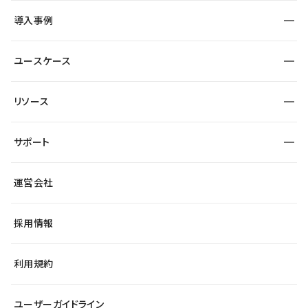
SEO
採用サイト
導入事例
運用
サービスサイト
サイト運用
事例インタビュー
業種から探す
ユースケース
セキュリティ
導入企業
宿泊・レジャー
大企業・エンタープライズ
ワークスペース
サイト制作事例
エンタメ
リソース
より自在に
制作会社
自治体
テンプレートを探す
Figma to Studio
広告代理店・コンサル
サポート
課題から探す
制作会社を探す
Lottie for Studio
スタートアップ
マーケターでのLP運用
総合窓口
サイト制作事例
アクセシビリティ
運営会社
飲食店
よくある質問
WordPressからの移行
ブログ
ヘルプセンター
小売・EC
サイト導線の変更
最新情報
採用情報
システムステータス
Studio Community
学習コンテンツ
利用規約
公式YouTube
全国ワークショップ
ユーザーガイドライン