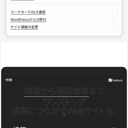
マーケターでのLP運用
WordPressからの移行
サイト導線の変更
特徴
Feature
構築から運用改善
まで
ワンストップ
成果につながるWebサイトを。