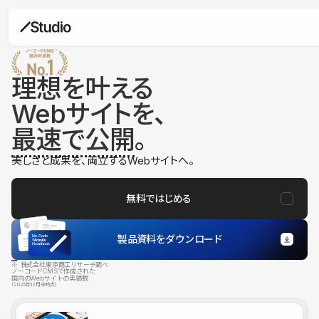
理想を叶える
Webサイトを、
最速で公開
。
美しさと成果を、両立するWebサイトへ。
無料ではじめる
製品資料をダウンロード
※ 株式会社東京商工リサーチ調べ
ノーコードCMSで作成された
国内のWebサイトの実績数
（2025年12月末時点）