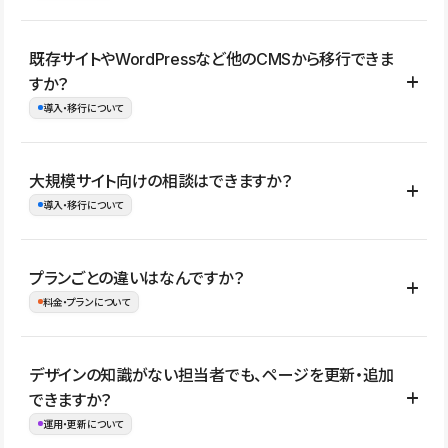
コーポレートサイト、サービスサイト、LP、採用サイト、ブロ
既存サイトやWordPressなど他のCMSから移行できま
グ・メディア、イベントサイト、店舗・商品紹介サイト、ポートフ
すか？
ォリオなど幅広く制作できます。
導入・移行について
制作事例はこちら
はい。既存サイトの構成やコンテンツ、URLを整理したうえで、
大規模サイト向けの相談はできますか？
Studio上に再構築する形で移行できます。 WordPressの場合は、
導入・移行について
XMLファイルを使って投稿記事や固定ページ、カテゴリー、タグな
どの一部データをStudio CMSへインポートできます。ただし、サ
はい。アクセス規模が大きいサイトや、複数部門での運用、権限管
プランごとの違いはなんですか？
イト全体のデザインや設定がそのまま移行されるわけではないた
理、セキュリティ確認、既存システムとの連携など、個別の要件が
料金・プランについて
め、移行後にページ構成やデザイン、CMS設計、URL・リダイレク
ある場合はご相談いただけます。サイトの規模や運用体制に応じ
ト設定などの確認が必要です。
て、適したプランや進め方をご案内します。要件が固まりきってい
公開ページ数、バージョン履歴の期間、CMS利用数の上限、権限
デザインの知識がない担当者でも、ページを更新・追加
ない段階でも、お問い合わせください。
管理の有無などがプランごとに異なります。詳しくは料金プランペ
できますか？
お問合せはこちら
ージをご覧ください。
運用・更新について
料金プランはこちら