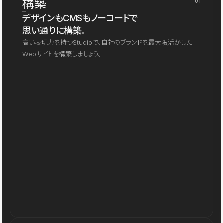
構築
01
デザインもCMSもノーコードで
思い通りに構築。
高い表現力を持つStudioで、自社のブランドを最大限活かした
Webサイトを構築しましょう。