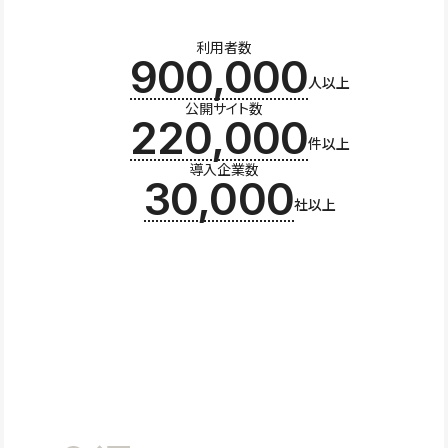
利用者数
900,000
人以上
公開サイト数
220,000
件以上
導入企業数
30,000
社以上