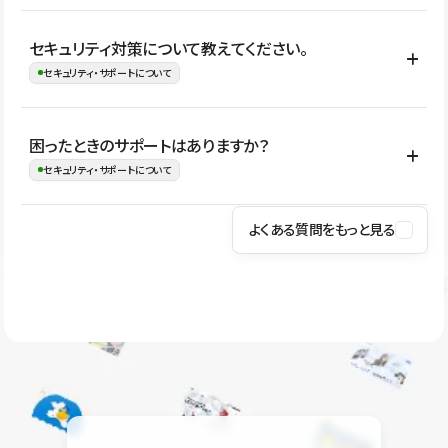
はい。CMSやコンポーネントを活用して更新範囲を設計しておく
セキュリティ対策について教えてください。
ことで、デザインを崩しにくい状態で運用できます。 さらにコン
セキュリティ・サポートについて
テンツ編集モードを使うと、編集できる範囲をテキスト・画像・ア
イコンなどに絞れるため、担当者ごとの見た目のばらつきを抑え
Studioでは、公開サイトやサービスを安全に利用できるよう、通信
困ったときのサポートはありますか？
ながらレイアウトに影響を与えずに更新作業を進めやすくなりま
の暗号化、データ保護、アクセス管理、脆弱性対策など、複数の観
セキュリティ・サポートについて
す。
点からセキュリティ対策を行っています。Studioで公開したサイト
はSSL/TLSによる通信暗号化に対応しており、悪質なスクリプトの
よくある質問をもっと見る
操作方法や機能については、ヘルプセンターでご確認いただけま
実行制限や、不正アクセス・攻撃への対策も実施しています。
す。編集、公開、CMS、フォーム、ドメイン設定など、目的に合
Studioのセキュリティ対策について
わせて記事を検索できます。有人サポート（チャット）は Mini プ
ラン以上のご契約プロジェクトでご利用いただけます。そのほか、
ユーザー同士で質問・相談できるコミュニティもご利用ください。
ヘルプセンターはこちら