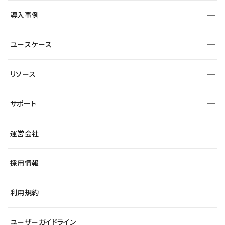
SEO
採用サイト
導入事例
運用
サービスサイト
サイト運用
事例インタビュー
業種から探す
ユースケース
セキュリティ
導入企業
宿泊・レジャー
大企業・エンタープライズ
ワークスペース
サイト制作事例
エンタメ
リソース
より自在に
制作会社
自治体
テンプレートを探す
Figma to Studio
広告代理店・コンサル
サポート
課題から探す
制作会社を探す
Lottie for Studio
スタートアップ
マーケターでのLP運用
総合窓口
サイト制作事例
アクセシビリティ
運営会社
飲食店
よくある質問
WordPressからの移行
ブログ
ヘルプセンター
小売・EC
サイト導線の変更
最新情報
採用情報
システムステータス
Studio Community
学習コンテンツ
利用規約
公式YouTube
全国ワークショップ
ユーザーガイドライン