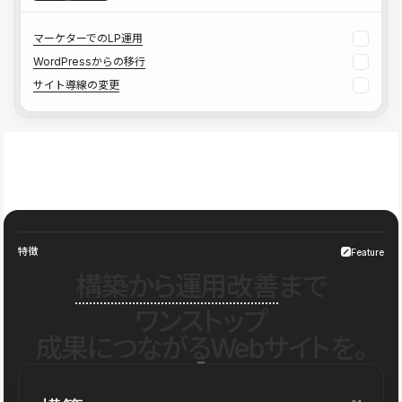
マーケターでのLP運用
WordPressからの移行
サイト導線の変更
特徴
Feature
構築から運用改善
まで
ワンストップ
成果につながるWebサイトを。