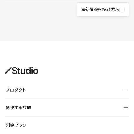
最新情報をもっと見る
プロダクト
構築
解決する課題
デザインエディタ
CMS
サイト種別から探す
料金プラン
コーポレートサイト
フォーム