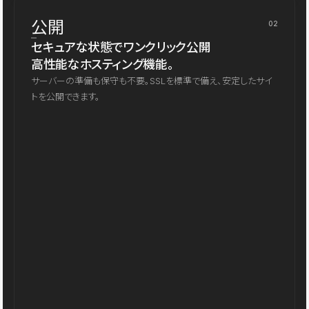
公開
02
セキュアな状態でワンクリック公開
高性能なホスティング機能。
サーバーの準備も保守も不要。SSLを標準で備え、安定したサイ
トを公開できます。