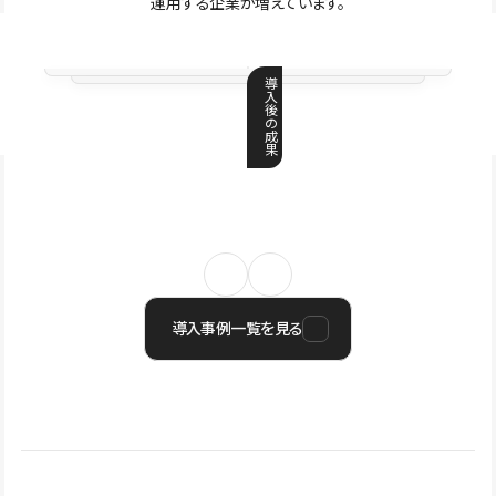
運用する企業が増えています。
導
入
後
の
成
果
導入事例一覧を見る