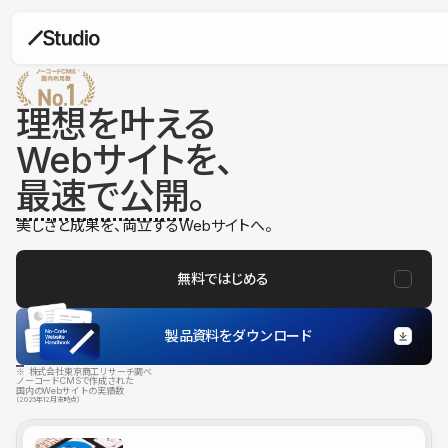
理想を叶える
Webサイトを、
最速で公開
。
美しさと成果を、両立するWebサイトへ。
無料ではじめる
製品資料をダウンロード
※ 株式会社東京商工リサーチ調べ
ノーコードCMSで作成された
国内のWebサイトの実績数
（2025年12月末時点）