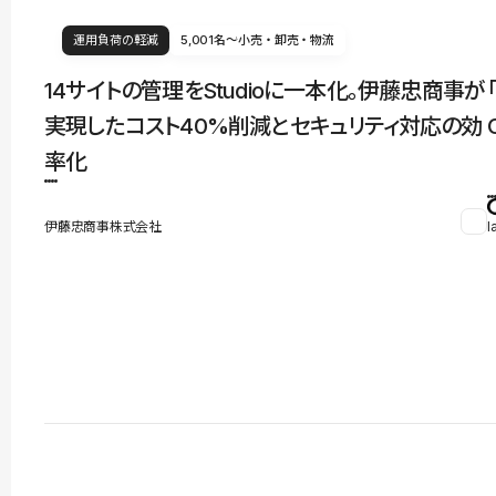
運用負荷の軽減
5,001名〜
小売・卸売・物流
14サイトの管理をStudioに一本化。伊藤忠商事が
実現したコスト40%削減とセキュリティ対応の効
率化
伊藤忠商事株式会社
l