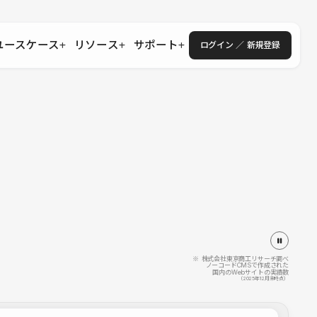
ユースケース
リソース
サポート
ログイン ／ 新規登録
・エンタープライズ
ス
相談窓口
学習コンテンツ
目的に沿ったサポートコンテンツを探す
 Store
Studio Academy
社
よくある質問
ートから始める
公式YouTubeの動画で学ぶ
採用
導入にあたってよくある質問を探す
理店・コンサル
o Showcase
全国ワークショップ
ヘルプセンター
を見る
基本操作を学ぶイベントを探す
トアップ
操作や機能に関するマニュアルを探す
 Community
セミナー
システムステータス
同士で繋がり知見を深める
技術向上に役立つイベントを探す
不具合・障害情報を確認する
 Experts
C
作会社を探す
※ 株式会社東京商工リサーチ調べ
ノーコードCMSで作成された
国内のWebサイトの実績数
 Blog
（2025年12月末時点）
見る
s New