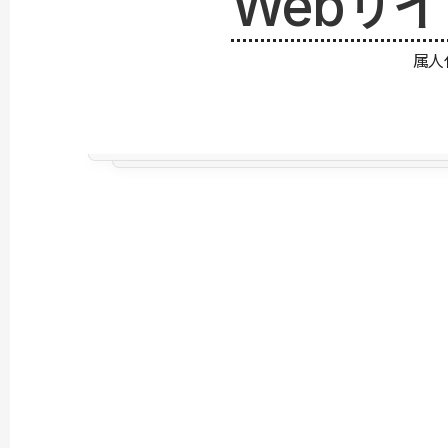
Webサ
属人