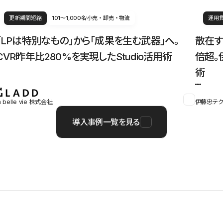
更新期間短縮
101〜1,000名
小売・卸売・物流
運用
「LPは特別なもの」から「成果を生む武器」へ。
散在す
CVR昨年比280%を実現したStudio活用術
倍超。
術
a belle vie 株式会社
伊藤忠テク
導入事例一覧を見る