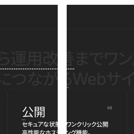
ら運用改善
までワン
につながるWebサイ
公開
02
セキュアな状態でワンクリック公開
高性能なホスティング機能。