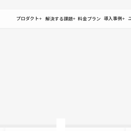
プロダクト
導入事例
解決する課題
料金プラン
運用
より自在に
事例インタビュー
大企業
リソー
お客様からの声をご紹介
サイト運用
Figma to Studio
Studio
制作会
導入企業
安心のバックアップや権限管理
デザインを一瞬でWebサイトに
テンプレ
様々な規模・業種の企業が
広告代
セキュリティ
Lottie for Studio
Studi
Studio Showcase
サイトの安全を守る仕組み
より豊かなアニメーション表現
制作事例
スター
Studioサイトギャラリー
ワークスペース
アクセシビリティ
Studio
複数プロジェクトを一括管理
Webサイトをすべての人に
飲食店
ユーザー
Studio
小売・E
Web制
Studio
ブログを
What'