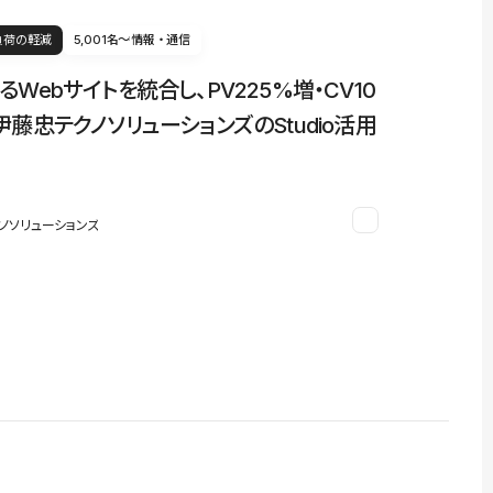
負荷の軽減
5,001名〜
情報・通信
るWebサイトを統合し、PV225%増・CV10
伊藤忠テクノソリューションズのStudio活用
ノソリューションズ