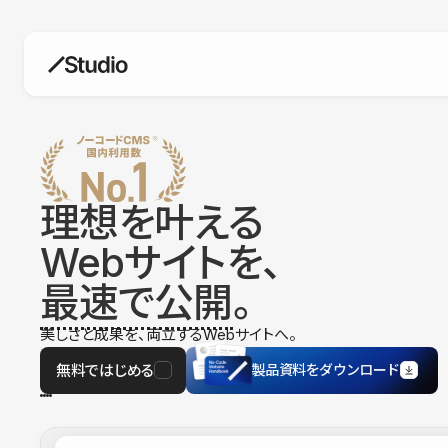
構築
デザインエディタ
コードを書かずにデザイン自体を自
在に
理想を叶える
CMS
Webサイトを、
柔軟なコンテンツ管理システム
最速で公開
。
フォーム
フォーム設置もノーコードで完結
美しさと成果を、両立するWebサイトへ。
SEO
検索エンジン向けの設定項目も充実
無料ではじめる
製品資料をダウンロード