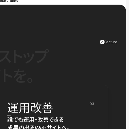
Feature
ストップ
トを。
運用改善
03
誰でも運用・改善できる
成果の出るWebサイトへ。