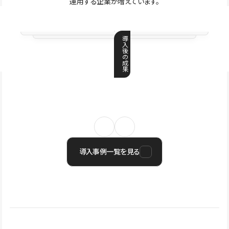
運用する企業が増えています。
導
入
後
の
成
果
導入事例一覧を見る