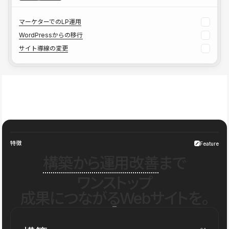
マーケターでのLP運用
WordPressからの移行
サイト導線の変更
特徴
Feature
構築から運用改善
まで
ワンストップ
成果につながるWebサイトを。