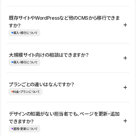
コーポレートサイト、サービスサイト、LP、採用サイト、ブロ
既存サイトやWordPressなど他のCMSから移行できま
グ・メディア、イベントサイト、店舗・商品紹介サイト、ポートフ
すか？
ォリオなど幅広く制作できます。
導入・移行について
制作事例はこちら
はい。既存サイトの構成やコンテンツ、URLを整理したうえで、
大規模サイト向けの相談はできますか？
Studio上に再構築する形で移行できます。 WordPressの場合は、
導入・移行について
XMLファイルを使って投稿記事や固定ページ、カテゴリー、タグな
どの一部データをStudio CMSへインポートできます。ただし、サ
はい。アクセス規模が大きいサイトや、複数部門での運用、権限管
プランごとの違いはなんですか？
イト全体のデザインや設定がそのまま移行されるわけではないた
理、セキュリティ確認、既存システムとの連携など、個別の要件が
料金・プランについて
め、移行後にページ構成やデザイン、CMS設計、URL・リダイレク
ある場合はご相談いただけます。サイトの規模や運用体制に応じ
ト設定などの確認が必要です。
て、適したプランや進め方をご案内します。要件が固まりきってい
公開ページ数、バージョン履歴の期間、CMS利用数の上限、権限
デザインの知識がない担当者でも、ページを更新・追加
ない段階でも、お問い合わせください。
管理の有無などがプランごとに異なります。詳しくは料金プランペ
できますか？
お問合せはこちら
ージをご覧ください。
運用・更新について
料金プランはこちら