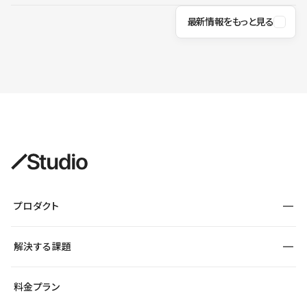
最新情報をもっと見る
プロダクト
構築
解決する課題
デザインエディタ
CMS
サイト種別から探す
料金プラン
コーポレートサイト
フォーム