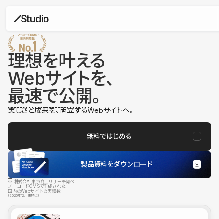
理想を叶える
Webサイトを、
最速で公開
。
美しさと成果を、両立するWebサイトへ。
無料ではじめる
製品資料をダウンロード
※ 株式会社東京商工リサーチ調べ
ノーコードCMSで作成された
国内のWebサイトの実績数
（2025年12月末時点）