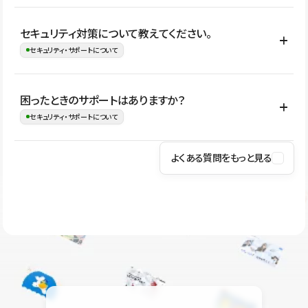
はい。CMSやコンポーネントを活用して更新範囲を設計しておく
セキュリティ対策について教えてください。
ことで、デザインを崩しにくい状態で運用できます。 さらにコン
セキュリティ・サポートについて
テンツ編集モードを使うと、編集できる範囲をテキスト・画像・ア
イコンなどに絞れるため、担当者ごとの見た目のばらつきを抑え
Studioでは、公開サイトやサービスを安全に利用できるよう、通信
困ったときのサポートはありますか？
ながらレイアウトに影響を与えずに更新作業を進めやすくなりま
の暗号化、データ保護、アクセス管理、脆弱性対策など、複数の観
セキュリティ・サポートについて
す。
点からセキュリティ対策を行っています。Studioで公開したサイト
はSSL/TLSによる通信暗号化に対応しており、悪質なスクリプトの
よくある質問をもっと見る
操作方法や機能については、ヘルプセンターでご確認いただけま
実行制限や、不正アクセス・攻撃への対策も実施しています。
す。編集、公開、CMS、フォーム、ドメイン設定など、目的に合
Studioのセキュリティ対策について
わせて記事を検索できます。有人サポート（チャット）は Mini プ
ラン以上のご契約プロジェクトでご利用いただけます。そのほか、
ユーザー同士で質問・相談できるコミュニティもご利用ください。
ヘルプセンターはこちら