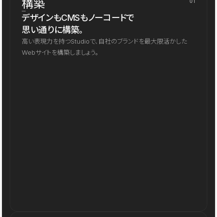
構築
01
デザインもCMSもノーコードで
思い通りに構築。
高い表現力を持つStudioで、自社のブランドを最大限活かした
Webサイトを構築しましょう。