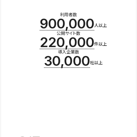
利用者数
900,000
人以上
公開サイト数
220,000
件以上
導入企業数
30,000
社以上