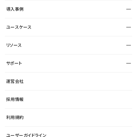
SEO
採用サイト
導入事例
運用
サービスサイト
サイト運用
事例インタビュー
業種から探す
ユースケース
セキュリティ
導入企業
宿泊・レジャー
大企業・エンタープライズ
ワークスペース
サイト制作事例
エンタメ
リソース
より自在に
制作会社
自治体
テンプレートを探す
Figma to Studio
広告代理店・コンサル
サポート
課題から探す
制作会社を探す
Lottie for Studio
スタートアップ
マーケターでのLP運用
総合窓口
サイト制作事例
アクセシビリティ
運営会社
飲食店
よくある質問
WordPressからの移行
ブログ
ヘルプセンター
小売・EC
サイト導線の変更
最新情報
採用情報
システムステータス
Studio Community
学習コンテンツ
利用規約
公式YouTube
全国ワークショップ
ユーザーガイドライン