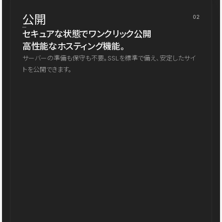
公開
02
セキュアな状態でワンクリック公開
高性能なホスティング機能。
サーバーの準備も保守も不要。SSLを標準で備え、安定したサイ
トを公開できます。