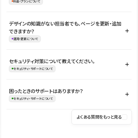
理、セキュリティ確認、既存システムとの連携など、個別の要件が
料金・プランについて
め、移行後にページ構成やデザイン、CMS設計、URL・リダイレク
ある場合はご相談いただけます。サイトの規模や運用体制に応じ
ト設定などの確認が必要です。
て、適したプランや進め方をご案内します。要件が固まりきってい
公開ページ数、バージョン履歴の期間、CMS利用数の上限、権限
デザインの知識がない担当者でも、ページを更新・追加
ない段階でも、お問い合わせください。
管理の有無などがプランごとに異なります。詳しくは料金プランペ
できますか？
お問合せはこちら
ージをご覧ください。
運用・更新について
料金プランはこちら
はい。CMSやコンポーネントを活用して更新範囲を設計しておく
セキュリティ対策について教えてください。
ことで、デザインを崩しにくい状態で運用できます。 さらにコン
セキュリティ・サポートについて
テンツ編集モードを使うと、編集できる範囲をテキスト・画像・ア
イコンなどに絞れるため、担当者ごとの見た目のばらつきを抑え
Studioでは、公開サイトやサービスを安全に利用できるよう、通信
困ったときのサポートはありますか？
ながらレイアウトに影響を与えずに更新作業を進めやすくなりま
の暗号化、データ保護、アクセス管理、脆弱性対策など、複数の観
セキュリティ・サポートについて
す。
点からセキュリティ対策を行っています。Studioで公開したサイト
はSSL/TLSによる通信暗号化に対応しており、悪質なスクリプトの
よくある質問をもっと見る
操作方法や機能については、ヘルプセンターでご確認いただけま
実行制限や、不正アクセス・攻撃への対策も実施しています。
す。編集、公開、CMS、フォーム、ドメイン設定など、目的に合
Studioのセキュリティ対策について
わせて記事を検索できます。有人サポート（チャット）は Mini プ