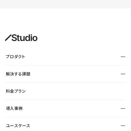
プロダクト
構築
解決する課題
デザインエディタ
CMS
サイト種別から探す
料金プラン
コーポレートサイト
フォーム
SEO
採用サイト
導入事例
運用
サービスサイト
サイト運用
事例インタビュー
業種から探す
ユースケース
セキュリティ
導入企業