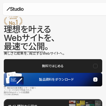
理想を叶える
Webサイトを、
最速で公開
。
美しさと成果を、両立するWebサイトへ。
無料ではじめる
製品資料をダウンロード
※ 株式会社東京商工リサーチ調べ
ノーコードCMSで作成された
国内のWebサイトの実績数
（2025年12月末時点）