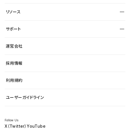
宿泊・レジャー
大企業・エンタープライズ
ワークスペース
サイト制作事例
エンタメ
リソース
より自在に
制作会社
自治体
テンプレートを探す
Figma to Studio
広告代理店・コンサル
サポート
課題から探す
制作会社を探す
Lottie for Studio
スタートアップ
マーケターでのLP運用
総合窓口
サイト制作事例
アクセシビリティ
運営会社
飲食店
よくある質問
WordPressからの移行
ブログ
ヘルプセンター
小売・EC
サイト導線の変更
最新情報
採用情報
システムステータス
Studio Community
学習コンテンツ
利用規約
公式YouTube
全国ワークショップ
ユーザーガイドライン
セミナー
Follow Us
X（Twitter）
YouTube