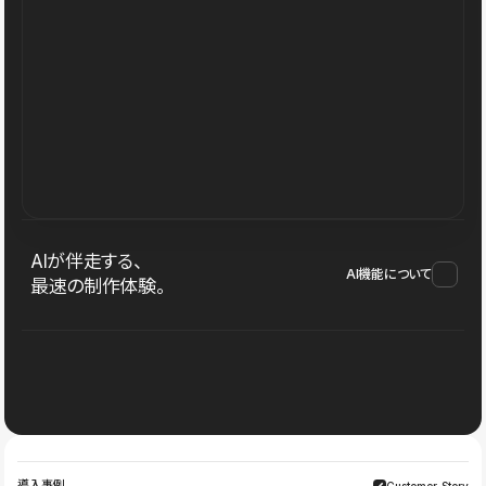
AIが伴走する、
AI機能について
最速の制作体験。
導入事例
Customer Story