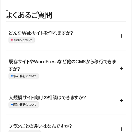
よくあるご質問
どんなWebサイトを作れますか？
Studioについて
コーポレートサイト、サービスサイト、LP、採用サイト、ブロ
既存サイトやWordPressなど他のCMSから移行できま
グ・メディア、イベントサイト、店舗・商品紹介サイト、ポートフ
すか？
ォリオなど幅広く制作できます。
導入・移行について
制作事例はこちら
はい。既存サイトの構成やコンテンツ、URLを整理したうえで、
大規模サイト向けの相談はできますか？
Studio上に再構築する形で移行できます。 WordPressの場合は、
導入・移行について
XMLファイルを使って投稿記事や固定ページ、カテゴリー、タグな
どの一部データをStudio CMSへインポートできます。ただし、サ
はい。アクセス規模が大きいサイトや、複数部門での運用、権限管
プランごとの違いはなんですか？
イト全体のデザインや設定がそのまま移行されるわけではないた