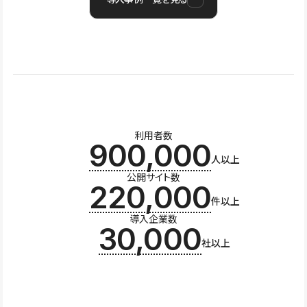
利用者数
900,000
人以上
公開サイト数
220,000
件以上
導入企業数
30,000
社以上