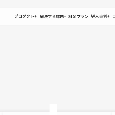
プロダクト
導入事例
解決する課題
料金プラン
運用
より自在に
事例インタビュー
大企業
リソー
お客様からの声をご紹介
サイト運用
Figma to Studio
Studio
制作会
導入企業
安心のバックアップや権限管理
デザインを一瞬でWebサイトに
テンプレ
様々な規模・業種の企業が
広告代
セキュリティ
Lottie for Studio
Studi
Studio Showcase
サイトの安全を守る仕組み
より豊かなアニメーション表現
制作事例
スター
Studioサイトギャラリー
ワークスペース
アクセシビリティ
Studio
複数プロジェクトを一括管理
Webサイトをすべての人に
飲食店
ユーザー
Studio
小売・E
Web制
Studio
ブログを
What'