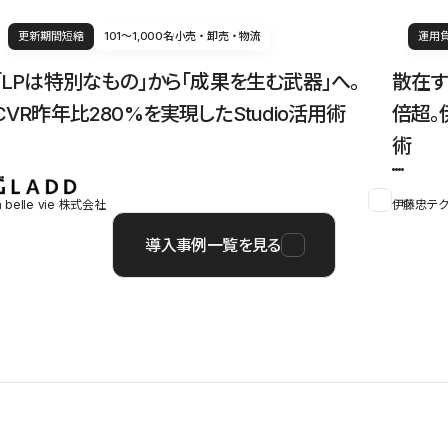
更新期間短縮
101〜1,000名
小売・卸売・物流
運用
「LPは特別なもの」から「成果を生む武器」へ。
散在す
CVR昨年比280%を実現したStudio活用術
倍超。
術
a belle vie 株式会社
伊藤忠テク
導入事例一覧を見る