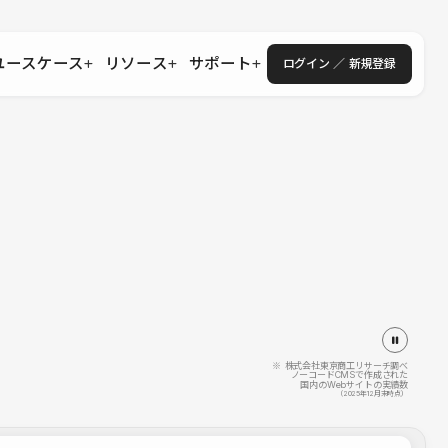
ユースケース
リソース
サポート
ログイン ／ 新規登録
・エンタープライズ
ス
相談窓口
学習コンテンツ
目的に沿ったサポートコンテンツを探す
 Store
Studio Academy
社
よくある質問
ートから始める
公式YouTubeの動画で学ぶ
採用
導入にあたってよくある質問を探す
理店・コンサル
o Showcase
全国ワークショップ
ヘルプセンター
を見る
基本操作を学ぶイベントを探す
トアップ
操作や機能に関するマニュアルを探す
 Community
セミナー
システムステータス
同士で繋がり知見を深める
技術向上に役立つイベントを探す
不具合・障害情報を確認する
 Experts
C
作会社を探す
※ 株式会社東京商工リサーチ調べ
ノーコードCMSで作成された
国内のWebサイトの実績数
 Blog
（2025年12月末時点）
見る
s New