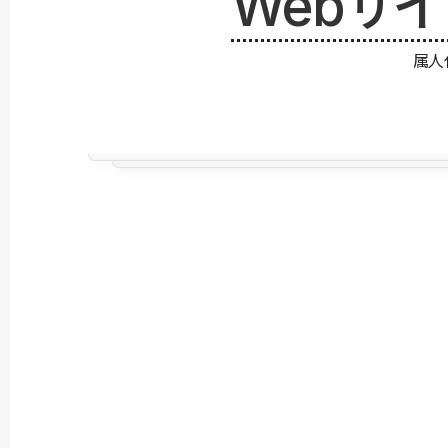
Webサ
属人