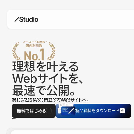
構築
デザインエディタ
コードを書かずにデザイン自体を自
在に
理想を叶える
CMS
Webサイトを、
柔軟なコンテンツ管理システム
最速で公開
。
フォーム
フォーム設置もノーコードで完結
美しさと成果を、両立するWebサイトへ。
SEO
検索エンジン向けの設定項目も充実
無料ではじめる
製品資料をダウンロード