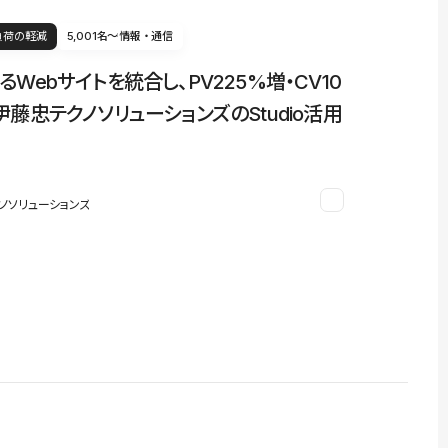
負荷の軽減
5,001名〜
情報・通信
るWebサイトを統合し、PV225%増・CV10
伊藤忠テクノソリューションズのStudio活用
ノソリューションズ