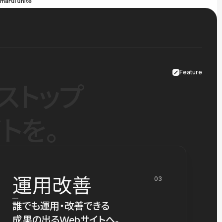
Feature
ストップ
トを。
運用改善
03
誰でも運用・改善できる
成果の出るWebサイトへ。