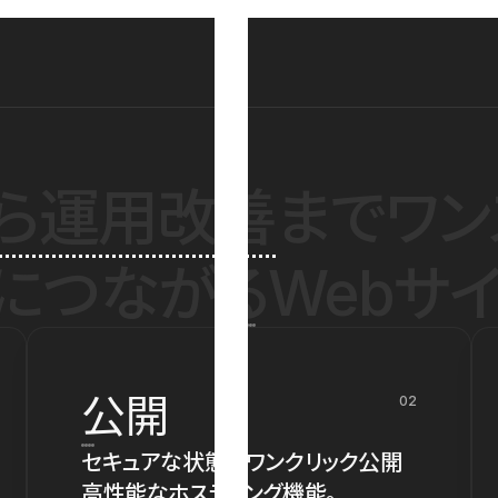
ら運用改善
までワン
につながるWebサイ
公開
02
セキュアな状態でワンクリック公開
高性能なホスティング機能。