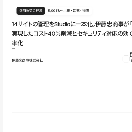
運用負荷の軽減
5,001名〜
小売・卸売・物流
14サイトの管理をStudioに一本化。伊藤忠商事が
実現したコスト40%削減とセキュリティ対応の効
率化
伊藤忠商事株式会社
l