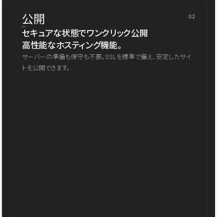
公開
02
セキュアな状態でワンクリック公開
高性能なホスティング機能。
サーバーの準備も保守も不要。SSLを標準で備え、安定したサイ
トを公開できます。