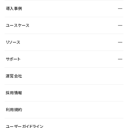
SEO
採用サイト
導入事例
運用
サービスサイト
サイト運用
事例インタビュー
業種から探す
ユースケース
セキュリティ
導入企業
宿泊・レジャー
大企業・エンタープライズ
ワークスペース
サイト制作事例
エンタメ
リソース
より自在に
制作会社
自治体
テンプレートを探す
Figma to Studio
広告代理店・コンサル
サポート
課題から探す
制作会社を探す
Lottie for Studio
スタートアップ
マーケターでのLP運用
総合窓口
サイト制作事例
アクセシビリティ
運営会社
飲食店
よくある質問
WordPressからの移行
ブログ
ヘルプセンター
小売・EC
サイト導線の変更
最新情報
採用情報
システムステータス
Studio Community
学習コンテンツ
利用規約
公式YouTube
全国ワークショップ
ユーザーガイドライン