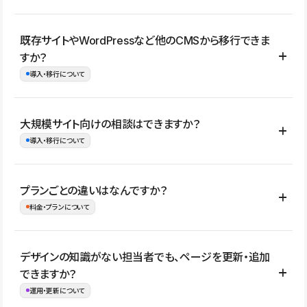
コーポレートサイト、サービスサイト、LP、採用サイト、ブロ
既存サイトやWordPressなど他のCMSから移行できま
グ・メディア、イベントサイト、店舗・商品紹介サイト、ポートフ
すか？
ォリオなど幅広く制作できます。
導入・移行について
制作事例はこちら
はい。既存サイトの構成やコンテンツ、URLを整理したうえで、
大規模サイト向けの相談はできますか？
Studio上に再構築する形で移行できます。 WordPressの場合は、
導入・移行について
XMLファイルを使って投稿記事や固定ページ、カテゴリー、タグな
どの一部データをStudio CMSへインポートできます。ただし、サ
はい。アクセス規模が大きいサイトや、複数部門での運用、権限管
プランごとの違いはなんですか？
イト全体のデザインや設定がそのまま移行されるわけではないた
理、セキュリティ確認、既存システムとの連携など、個別の要件が
料金・プランについて
め、移行後にページ構成やデザイン、CMS設計、URL・リダイレク
ある場合はご相談いただけます。サイトの規模や運用体制に応じ
ト設定などの確認が必要です。
て、適したプランや進め方をご案内します。要件が固まりきってい
公開ページ数、バージョン履歴の期間、CMS利用数の上限、権限
デザインの知識がない担当者でも、ページを更新・追加
ない段階でも、お問い合わせください。
管理の有無などがプランごとに異なります。詳しくは料金プランペ
できますか？
お問合せはこちら
ージをご覧ください。
運用・更新について
料金プランはこちら