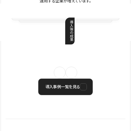
運用する企業が増えています。
導
入
後
の
成
果
導入事例一覧を見る