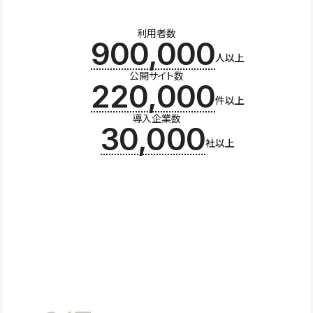
利用者数
900,000
人以上
公開サイト数
220,000
件以上
導入企業数
30,000
社以上