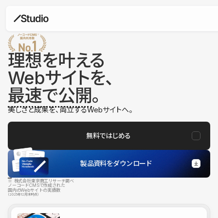
理想を叶える
Webサイトを、
最速で公開
。
美しさと成果を、両立するWebサイトへ。
無料ではじめる
製品資料をダウンロード
※ 株式会社東京商工リサーチ調べ
ノーコードCMSで作成された
国内のWebサイトの実績数
（2025年12月末時点）