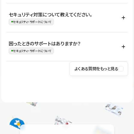
はい。CMSやコンポーネントを活用して更新範囲を設計しておく
セキュリティ対策について教えてください。
ことで、デザインを崩しにくい状態で運用できます。 さらにコン
セキュリティ・サポートについて
テンツ編集モードを使うと、編集できる範囲をテキスト・画像・ア
イコンなどに絞れるため、担当者ごとの見た目のばらつきを抑え
Studioでは、公開サイトやサービスを安全に利用できるよう、通信
困ったときのサポートはありますか？
ながらレイアウトに影響を与えずに更新作業を進めやすくなりま
の暗号化、データ保護、アクセス管理、脆弱性対策など、複数の観
セキュリティ・サポートについて
す。
点からセキュリティ対策を行っています。Studioで公開したサイト
はSSL/TLSによる通信暗号化に対応しており、悪質なスクリプトの
よくある質問をもっと見る
操作方法や機能については、ヘルプセンターでご確認いただけま
実行制限や、不正アクセス・攻撃への対策も実施しています。
す。編集、公開、CMS、フォーム、ドメイン設定など、目的に合
Studioのセキュリティ対策について
わせて記事を検索できます。有人サポート（チャット）は Mini プ
ラン以上のご契約プロジェクトでご利用いただけます。そのほか、
ユーザー同士で質問・相談できるコミュニティもご利用ください。
ヘルプセンターはこちら