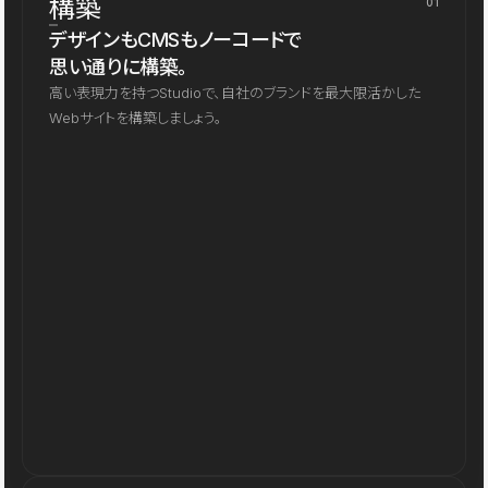
構築
01
デザインもCMSもノーコードで
思い通りに構築。
高い表現力を持つStudioで、自社のブランドを最大限活かした
Webサイトを構築しましょう。