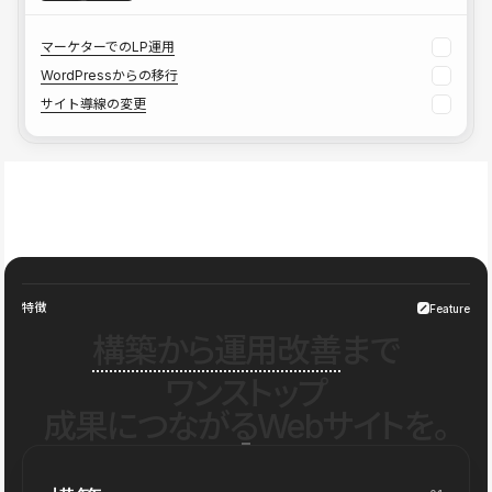
マーケターでのLP運用
WordPressからの移行
サイト導線の変更
特徴
Feature
構築から運用改善
まで
ワンストップ
成果につながるWebサイトを。