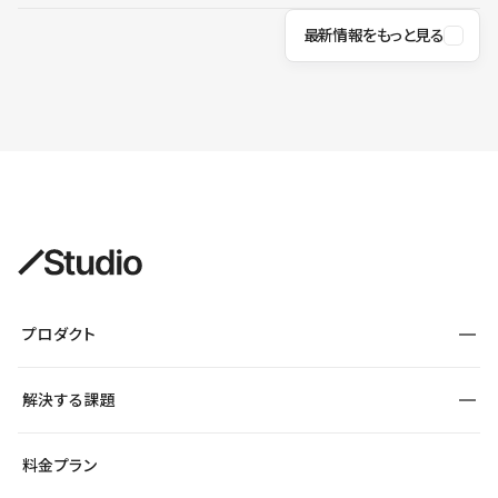
最新情報をもっと見る
プロダクト
構築
解決する課題
デザインエディタ
CMS
サイト種別から探す
料金プラン
コーポレートサイト
フォーム