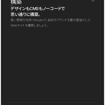
構築
01
デザインもCMSもノーコードで
思い通りに構築。
高い表現力を持つStudioで、自社のブランドを最大限活かした
Webサイトを構築しましょう。