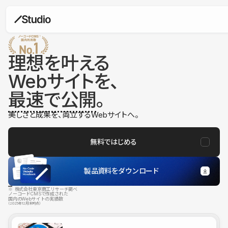
理想を叶える
Webサイトを、
最速で公開
。
美しさと成果を、両立するWebサイトへ。
無料ではじめる
製品資料をダウンロード
※ 株式会社東京商工リサーチ調べ
ノーコードCMSで作成された
国内のWebサイトの実績数
（2025年12月末時点）