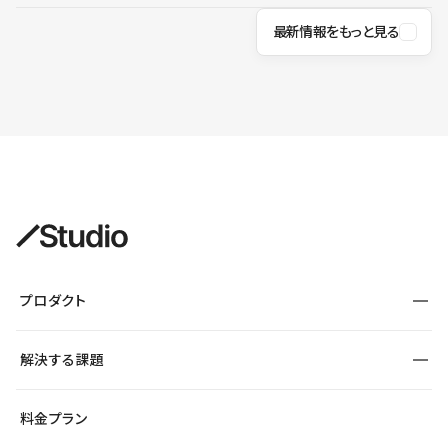
最新情報をもっと見る
プロダクト
構築
解決する課題
デザインエディタ
CMS
サイト種別から探す
料金プラン
コーポレートサイト
フォーム