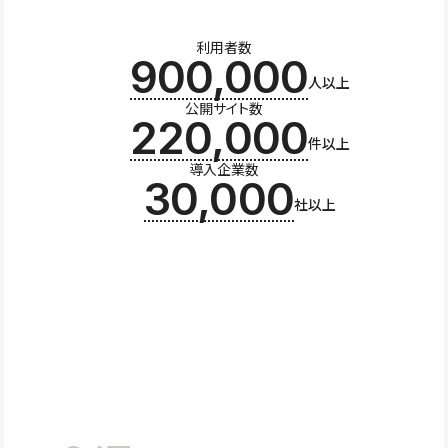
利用者数
900,000
人以上
公開サイト数
220,000
件以上
導入企業数
30,000
社以上