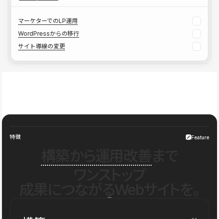
マーケターでのLP運用
WordPressからの移行
サイト導線の変更
特徴
Feature
構築から運用改善
まで
ワンストップ
成果につながるWebサイトを。