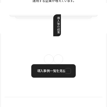
運用する企業が増えています。
導
入
後
の
成
果
導入事例一覧を見る