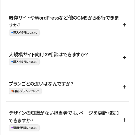
コーポレートサイト、サービスサイト、LP、採用サイト、ブロ
既存サイトやWordPressなど他のCMSから移行できま
グ・メディア、イベントサイト、店舗・商品紹介サイト、ポートフ
すか？
ォリオなど幅広く制作できます。
導入・移行について
制作事例はこちら
はい。既存サイトの構成やコンテンツ、URLを整理したうえで、
大規模サイト向けの相談はできますか？
Studio上に再構築する形で移行できます。 WordPressの場合は、
導入・移行について
XMLファイルを使って投稿記事や固定ページ、カテゴリー、タグな
どの一部データをStudio CMSへインポートできます。ただし、サ
はい。アクセス規模が大きいサイトや、複数部門での運用、権限管
プランごとの違いはなんですか？
イト全体のデザインや設定がそのまま移行されるわけではないた
理、セキュリティ確認、既存システムとの連携など、個別の要件が
料金・プランについて
め、移行後にページ構成やデザイン、CMS設計、URL・リダイレク
ある場合はご相談いただけます。サイトの規模や運用体制に応じ
ト設定などの確認が必要です。
て、適したプランや進め方をご案内します。要件が固まりきってい
公開ページ数、バージョン履歴の期間、CMS利用数の上限、権限
デザインの知識がない担当者でも、ページを更新・追加
ない段階でも、お問い合わせください。
管理の有無などがプランごとに異なります。詳しくは料金プランペ
できますか？
お問合せはこちら
ージをご覧ください。
運用・更新について
料金プランはこちら