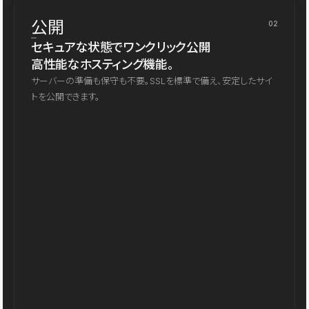
公開
02
セキュアな状態でワンクリック公開
高性能なホスティング機能。
サーバーの準備も保守も不要。SSLを標準で備え、安定したサイ
トを公開できます。