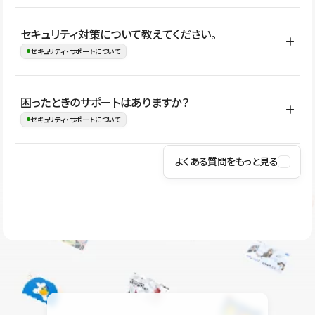
はい。CMSやコンポーネントを活用して更新範囲を設計しておく
セキュリティ対策について教えてください。
ことで、デザインを崩しにくい状態で運用できます。 さらにコン
セキュリティ・サポートについて
テンツ編集モードを使うと、編集できる範囲をテキスト・画像・ア
イコンなどに絞れるため、担当者ごとの見た目のばらつきを抑え
Studioでは、公開サイトやサービスを安全に利用できるよう、通信
困ったときのサポートはありますか？
ながらレイアウトに影響を与えずに更新作業を進めやすくなりま
の暗号化、データ保護、アクセス管理、脆弱性対策など、複数の観
セキュリティ・サポートについて
す。
点からセキュリティ対策を行っています。Studioで公開したサイト
はSSL/TLSによる通信暗号化に対応しており、悪質なスクリプトの
よくある質問をもっと見る
操作方法や機能については、ヘルプセンターでご確認いただけま
実行制限や、不正アクセス・攻撃への対策も実施しています。
す。編集、公開、CMS、フォーム、ドメイン設定など、目的に合
Studioのセキュリティ対策について
わせて記事を検索できます。有人サポート（チャット）は Mini プ
ラン以上のご契約プロジェクトでご利用いただけます。そのほか、
ユーザー同士で質問・相談できるコミュニティもご利用ください。
ヘルプセンターはこちら