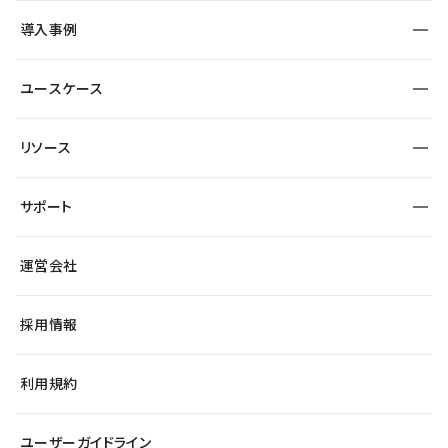
SEO
採用サイト
導入事例
運用
サービスサイト
サイト運用
事例インタビュー
業種から探す
ユースケース
セキュリティ
導入企業
宿泊・レジャー
大企業・エンタープライズ
ワークスペース
サイト制作事例
エンタメ
リソース
より自在に
制作会社
自治体
テンプレートを探す
Figma to Studio
広告代理店・コンサル
サポート
課題から探す
制作会社を探す
Lottie for Studio
スタートアップ
マーケターでのLP運用
総合窓口
サイト制作事例
アクセシビリティ
運営会社
飲食店
よくある質問
WordPressからの移行
ブログ
ヘルプセンター
小売・EC
サイト導線の変更
最新情報
採用情報
システムステータス
Studio Community
学習コンテンツ
利用規約
公式YouTube
全国ワークショップ
ユーザーガイドライン