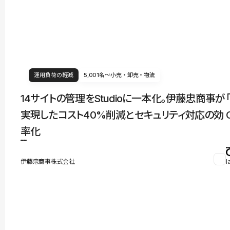
運用負荷の軽減
5,001名〜
小売・卸売・物流
14サイトの管理をStudioに一本化。伊藤忠商事が
実現したコスト40%削減とセキュリティ対応の効
率化
伊藤忠商事株式会社
l