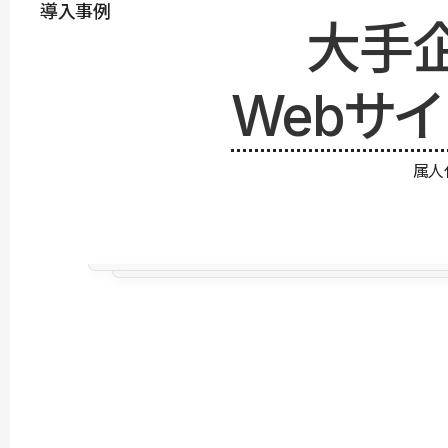
導入事例
大手
Webサ
属人