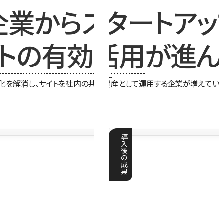
企業からスタートアッ
イトの有効活用
が進ん
化を解消し、サイトを社内の共有資産として運用する企業が増えてい
導
入
後
の
成
果