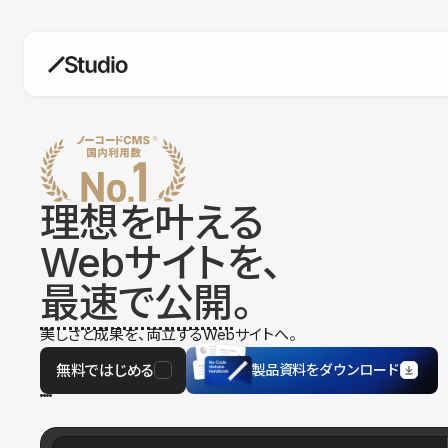
構築
デザインエディタ
コードを書かずにデザイン自体を自
在に
理想を叶える
CMS
Webサイトを、
柔軟なコンテンツ管理システム
最速で公開
。
フォーム
フォーム設置もノーコードで完結
美しさと成果を、両立するWebサイトへ。
SEO
検索エンジン向けの設定項目も充実
無料ではじめる
製品資料をダウンロード