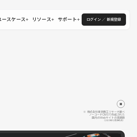
ユースケース
リソース
サポート
ログイン ／ 新規登録
・エンタープライズ
ス
相談窓口
学習コンテンツ
目的に沿ったサポートコンテンツを探す
 Store
Studio Academy
社
よくある質問
ートから始める
公式YouTubeの動画で学ぶ
採用
導入にあたってよくある質問を探す
理店・コンサル
o Showcase
全国ワークショップ
ヘルプセンター
を見る
基本操作を学ぶイベントを探す
トアップ
操作や機能に関するマニュアルを探す
 Community
セミナー
システムステータス
同士で繋がり知見を深める
技術向上に役立つイベントを探す
不具合・障害情報を確認する
 Experts
C
作会社を探す
※ 株式会社東京商工リサーチ調べ
ノーコードCMSで作成された
国内のWebサイトの実績数
 Blog
（2025年12月末時点）
見る
s New