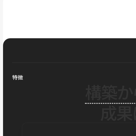
特徴
構築か
成果