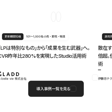
更新期間短縮
101〜1,000名
小売・卸売・物流
運用
「LPは特別なもの」から「成果を生む武器」へ。
散在す
CVR昨年比280%を実現したStudio活用術
倍超。
術
a belle vie 株式会社
伊藤忠テク
導入事例一覧を見る