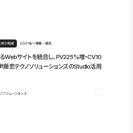
負荷の軽減
5,001名〜
情報・通信
るWebサイトを統合し、PV225%増・CV10
伊藤忠テクノソリューションズのStudio活用
ノソリューションズ