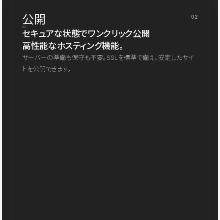
公開
02
セキュアな状態でワンクリック公開
高性能なホスティング機能。
サーバーの準備も保守も不要。SSLを標準で備え、安定したサイ
トを公開できます。