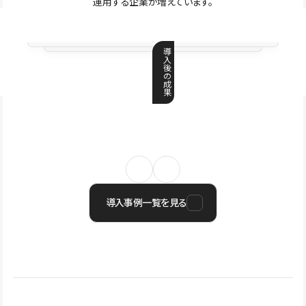
運用する企業が増えています。
導
入
後
の
成
果
導入事例一覧を見る