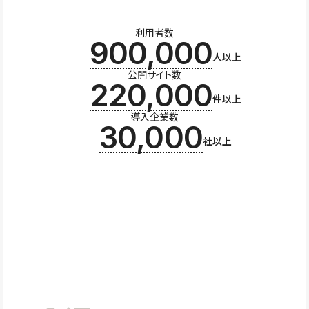
利用者数
900,000
人以上
公開サイト数
220,000
件以上
導入企業数
30,000
社以上