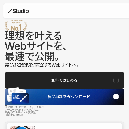
理想を叶える
Webサイトを、
最速で公開
。
美しさと成果を、両立するWebサイトへ。
無料ではじめる
製品資料をダウンロード
※ 株式会社東京商工リサーチ調べ
ノーコードCMSで作成された
国内のWebサイトの実績数
（2025年12月末時点）