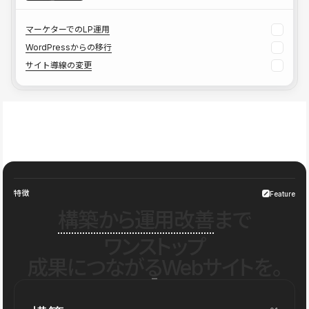
マーケターでのLP運用
WordPressからの移行
サイト導線の変更
特徴
Feature
構築から運用改善
まで
ワンストップ
成果につながるWebサイトを。