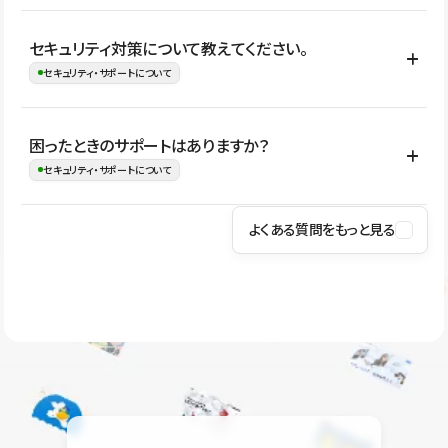
はい。CMSやコンポーネントを活用して更新範囲を設計しておく
セキュリティ対策について教えてください。
ことで、デザインを崩しにくい状態で運用できます。 さらにコン
セキュリティ・サポートについて
テンツ編集モードを使うと、編集できる範囲をテキスト・画像・ア
イコンなどに絞れるため、担当者ごとの見た目のばらつきを抑え
Studioでは、公開サイトやサービスを安全に利用できるよう、通信
困ったときのサポートはありますか？
ながらレイアウトに影響を与えずに更新作業を進めやすくなりま
の暗号化、データ保護、アクセス管理、脆弱性対策など、複数の観
セキュリティ・サポートについて
す。
点からセキュリティ対策を行っています。Studioで公開したサイト
はSSL/TLSによる通信暗号化に対応しており、悪質なスクリプトの
よくある質問をもっと見る
操作方法や機能については、ヘルプセンターでご確認いただけま
実行制限や、不正アクセス・攻撃への対策も実施しています。
す。編集、公開、CMS、フォーム、ドメイン設定など、目的に合
Studioのセキュリティ対策について
わせて記事を検索できます。有人サポート（チャット）は Mini プ
ラン以上のご契約プロジェクトでご利用いただけます。そのほか、
ユーザー同士で質問・相談できるコミュニティもご利用ください。
ヘルプセンターはこちら