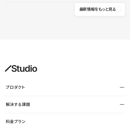
最新情報をもっと見る
プロダクト
構築
解決する課題
デザインエディタ
CMS
サイト種別から探す
料金プラン
コーポレートサイト
フォーム