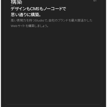
構築
01
デザインもCMSもノーコードで
思い通りに構築。
高い表現力を持つStudioで、自社のブランドを最大限活かした
Webサイトを構築しましょう。