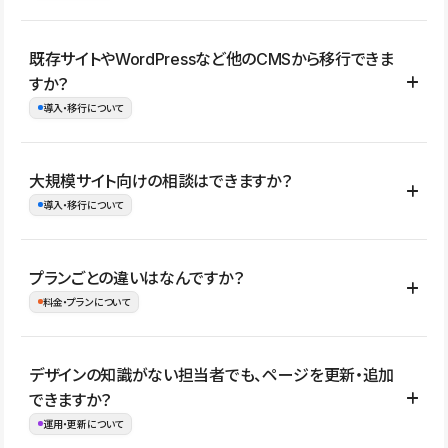
コーポレートサイト、サービスサイト、LP、採用サイト、ブロ
既存サイトやWordPressなど他のCMSから移行できま
グ・メディア、イベントサイト、店舗・商品紹介サイト、ポートフ
すか？
ォリオなど幅広く制作できます。
導入・移行について
制作事例はこちら
はい。既存サイトの構成やコンテンツ、URLを整理したうえで、
大規模サイト向けの相談はできますか？
Studio上に再構築する形で移行できます。 WordPressの場合は、
導入・移行について
XMLファイルを使って投稿記事や固定ページ、カテゴリー、タグな
どの一部データをStudio CMSへインポートできます。ただし、サ
はい。アクセス規模が大きいサイトや、複数部門での運用、権限管
プランごとの違いはなんですか？
イト全体のデザインや設定がそのまま移行されるわけではないた
理、セキュリティ確認、既存システムとの連携など、個別の要件が
料金・プランについて
め、移行後にページ構成やデザイン、CMS設計、URL・リダイレク
ある場合はご相談いただけます。サイトの規模や運用体制に応じ
ト設定などの確認が必要です。
て、適したプランや進め方をご案内します。要件が固まりきってい
公開ページ数、バージョン履歴の期間、CMS利用数の上限、権限
デザインの知識がない担当者でも、ページを更新・追加
ない段階でも、お問い合わせください。
管理の有無などがプランごとに異なります。詳しくは料金プランペ
できますか？
お問合せはこちら
ージをご覧ください。
運用・更新について
料金プランはこちら