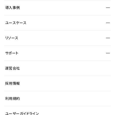
SEO
採用サイト
導入事例
運用
サービスサイト
サイト運用
事例インタビュー
業種から探す
ユースケース
セキュリティ
導入企業
宿泊・レジャー
大企業・エンタープライズ
ワークスペース
サイト制作事例
エンタメ
リソース
より自在に
制作会社
自治体
テンプレートを探す
Figma to Studio
広告代理店・コンサル
サポート
課題から探す
制作会社を探す
Lottie for Studio
スタートアップ
マーケターでのLP運用
総合窓口
サイト制作事例
アクセシビリティ
運営会社
飲食店
よくある質問
WordPressからの移行
ブログ
ヘルプセンター
小売・EC
サイト導線の変更
最新情報
採用情報
システムステータス
Studio Community
学習コンテンツ
利用規約
公式YouTube
全国ワークショップ
ユーザーガイドライン