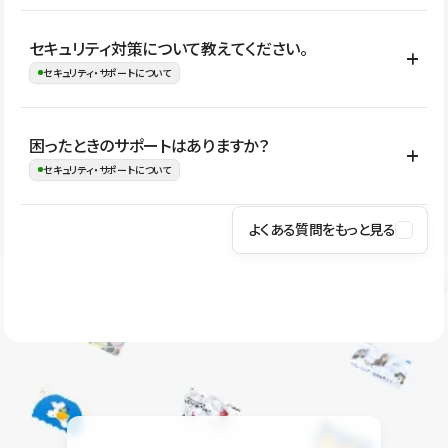
はい。CMSやコンポーネントを活用して更新範囲を設計しておく
セキュリティ対策について教えてください。
ことで、デザインを崩しにくい状態で運用できます。 さらにコン
セキュリティ・サポートについて
テンツ編集モードを使うと、編集できる範囲をテキスト・画像・ア
イコンなどに絞れるため、担当者ごとの見た目のばらつきを抑え
Studioでは、公開サイトやサービスを安全に利用できるよう、通信
困ったときのサポートはありますか？
ながらレイアウトに影響を与えずに更新作業を進めやすくなりま
の暗号化、データ保護、アクセス管理、脆弱性対策など、複数の観
セキュリティ・サポートについて
す。
点からセキュリティ対策を行っています。Studioで公開したサイト
はSSL/TLSによる通信暗号化に対応しており、悪質なスクリプトの
よくある質問をもっと見る
操作方法や機能については、ヘルプセンターでご確認いただけま
実行制限や、不正アクセス・攻撃への対策も実施しています。
す。編集、公開、CMS、フォーム、ドメイン設定など、目的に合
Studioのセキュリティ対策について
わせて記事を検索できます。有人サポート（チャット）は Mini プ
ラン以上のご契約プロジェクトでご利用いただけます。そのほか、
ユーザー同士で質問・相談できるコミュニティもご利用ください。
ヘルプセンターはこちら