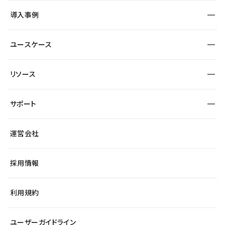
SEO
採用サイト
導入事例
運用
サービスサイト
サイト運用
事例インタビュー
業種から探す
ユースケース
セキュリティ
導入企業
宿泊・レジャー
大企業・エンタープライズ
ワークスペース
サイト制作事例
エンタメ
リソース
より自在に
制作会社
自治体
テンプレートを探す
Figma to Studio
広告代理店・コンサル
サポート
課題から探す
制作会社を探す
Lottie for Studio
スタートアップ
マーケターでのLP運用
総合窓口
サイト制作事例
アクセシビリティ
運営会社
飲食店
よくある質問
WordPressからの移行
ブログ
ヘルプセンター
小売・EC
サイト導線の変更
最新情報
採用情報
システムステータス
Studio Community
学習コンテンツ
利用規約
公式YouTube
全国ワークショップ
ユーザーガイドライン