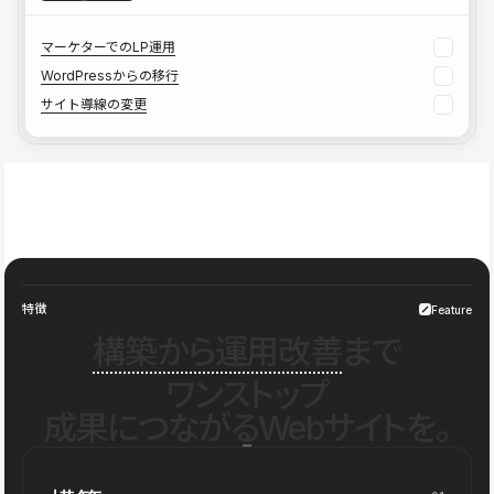
マーケターでのLP運用
WordPressからの移行
サイト導線の変更
特徴
Feature
構築から運用改善
まで
ワンストップ
成果につながるWebサイトを。