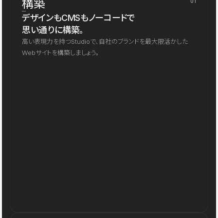
構築
01
デザインもCMSもノーコードで
思い通りに構築。
高い表現力を持つStudioで、自社のブランドを最大限活かした
Webサイトを構築しましょう。