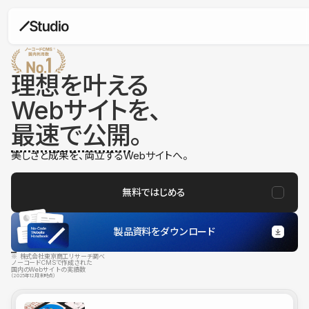
理想を叶える
Webサイトを、
最速で公開
。
美しさと成果を、両立するWebサイトへ。
無料ではじめる
製品資料をダウンロード
※ 株式会社東京商工リサーチ調べ
ノーコードCMSで作成された
国内のWebサイトの実績数
（2025年12月末時点）