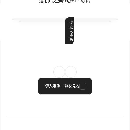
運用する企業が増えています。
導
入
後
の
成
果
導入事例一覧を見る