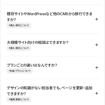
コーポレートサイト、サービスサイト、LP、採用サイト、ブロ
既存サイトやWordPressなど他のCMSから移行できま
グ・メディア、イベントサイト、店舗・商品紹介サイト、ポートフ
すか？
ォリオなど幅広く制作できます。
導入・移行について
制作事例はこちら
はい。既存サイトの構成やコンテンツ、URLを整理したうえで、
大規模サイト向けの相談はできますか？
Studio上に再構築する形で移行できます。 WordPressの場合は、
導入・移行について
XMLファイルを使って投稿記事や固定ページ、カテゴリー、タグな
どの一部データをStudio CMSへインポートできます。ただし、サ
はい。アクセス規模が大きいサイトや、複数部門での運用、権限管
プランごとの違いはなんですか？
イト全体のデザインや設定がそのまま移行されるわけではないた
理、セキュリティ確認、既存システムとの連携など、個別の要件が
料金・プランについて
め、移行後にページ構成やデザイン、CMS設計、URL・リダイレク
ある場合はご相談いただけます。サイトの規模や運用体制に応じ
ト設定などの確認が必要です。
て、適したプランや進め方をご案内します。要件が固まりきってい
公開ページ数、バージョン履歴の期間、CMS利用数の上限、権限
デザインの知識がない担当者でも、ページを更新・追加
ない段階でも、お問い合わせください。
管理の有無などがプランごとに異なります。詳しくは料金プランペ
できますか？
お問合せはこちら
ージをご覧ください。
運用・更新について
料金プランはこちら