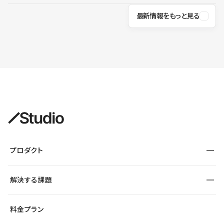
最新情報をもっと見る
プロダクト
構築
解決する課題
デザインエディタ
CMS
サイト種別から探す
料金プラン
コーポレートサイト
フォーム