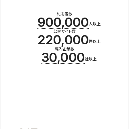
利用者数
900,000
人以上
公開サイト数
220,000
件以上
導入企業数
30,000
社以上