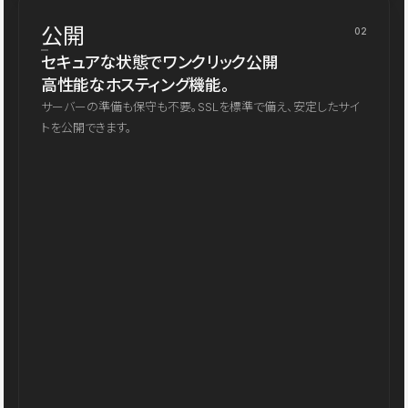
公開
02
セキュアな状態でワンクリック公開
高性能なホスティング機能。
サーバーの準備も保守も不要。SSLを標準で備え、安定したサイ
トを公開できます。