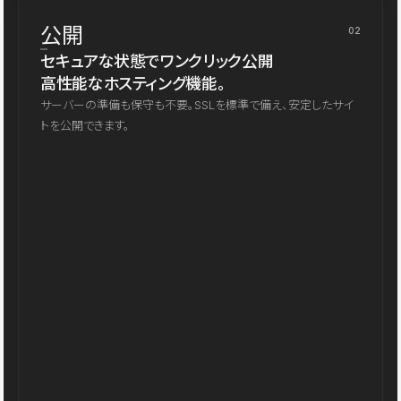
公開
02
セキュアな状態でワンクリック公開
高性能なホスティング機能。
サーバーの準備も保守も不要。SSLを標準で備え、安定したサイ
トを公開できます。