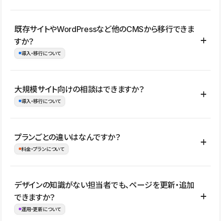
コーポレートサイト、サービスサイト、LP、採用サイト、ブロ
既存サイトやWordPressなど他のCMSから移行できま
グ・メディア、イベントサイト、店舗・商品紹介サイト、ポートフ
すか？
ォリオなど幅広く制作できます。
導入・移行について
制作事例はこちら
はい。既存サイトの構成やコンテンツ、URLを整理したうえで、
大規模サイト向けの相談はできますか？
Studio上に再構築する形で移行できます。 WordPressの場合は、
導入・移行について
XMLファイルを使って投稿記事や固定ページ、カテゴリー、タグな
どの一部データをStudio CMSへインポートできます。ただし、サ
はい。アクセス規模が大きいサイトや、複数部門での運用、権限管
プランごとの違いはなんですか？
イト全体のデザインや設定がそのまま移行されるわけではないた
理、セキュリティ確認、既存システムとの連携など、個別の要件が
料金・プランについて
め、移行後にページ構成やデザイン、CMS設計、URL・リダイレク
ある場合はご相談いただけます。サイトの規模や運用体制に応じ
ト設定などの確認が必要です。
て、適したプランや進め方をご案内します。要件が固まりきってい
公開ページ数、バージョン履歴の期間、CMS利用数の上限、権限
デザインの知識がない担当者でも、ページを更新・追加
ない段階でも、お問い合わせください。
管理の有無などがプランごとに異なります。詳しくは料金プランペ
できますか？
お問合せはこちら
ージをご覧ください。
運用・更新について
料金プランはこちら