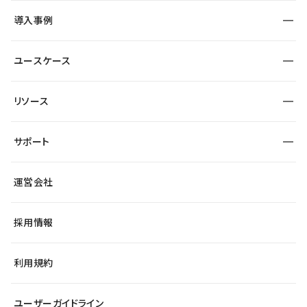
SEO
採用サイト
導入事例
運用
サービスサイト
サイト運用
事例インタビュー
業種から探す
ユースケース
セキュリティ
導入企業
宿泊・レジャー
大企業・エンタープライズ
ワークスペース
サイト制作事例
エンタメ
リソース
より自在に
制作会社
自治体
テンプレートを探す
Figma to Studio
広告代理店・コンサル
サポート
課題から探す
制作会社を探す
Lottie for Studio
スタートアップ
マーケターでのLP運用
総合窓口
サイト制作事例
アクセシビリティ
運営会社
飲食店
よくある質問
WordPressからの移行
ブログ
ヘルプセンター
小売・EC
サイト導線の変更
最新情報
採用情報
システムステータス
Studio Community
学習コンテンツ
利用規約
公式YouTube
全国ワークショップ
ユーザーガイドライン