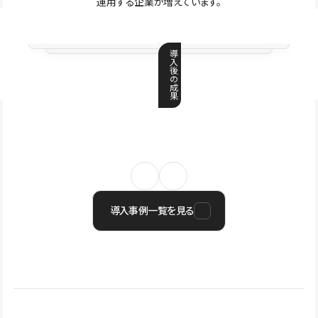
運用する企業が増えています。
導
入
後
の
成
果
導入事例一覧を見る