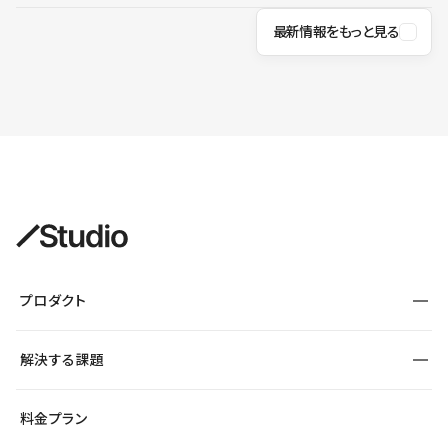
最新情報をもっと見る
プロダクト
構築
解決する課題
デザインエディタ
CMS
サイト種別から探す
料金プラン
コーポレートサイト
フォーム