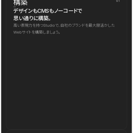
構築
01
デザインもCMSもノーコードで
思い通りに構築。
高い表現力を持つStudioで、自社のブランドを最大限活かした
Webサイトを構築しましょう。