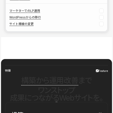
マーケターでのLP運用
WordPressからの移行
サイト導線の変更
特徴
Feature
構築から運用改善
まで
ワンストップ
成果につながるWebサイトを。