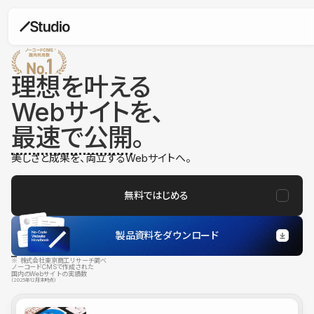
理想を叶える
Webサイトを、
最速で公開
。
美しさと成果を、両立するWebサイトへ。
無料ではじめる
製品資料をダウンロード
※ 株式会社東京商工リサーチ調べ
ノーコードCMSで作成された
国内のWebサイトの実績数
（2025年12月末時点）