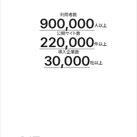
利用者数
900,000
人以上
公開サイト数
220,000
件以上
導入企業数
30,000
社以上