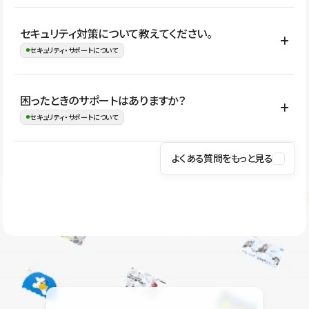
はい。CMSやコンポーネントを活用して更新範囲を設計しておく
セキュリティ対策について教えてください。
ことで、デザインを崩しにくい状態で運用できます。 さらにコン
セキュリティ・サポートについて
テンツ編集モードを使うと、編集できる範囲をテキスト・画像・ア
イコンなどに絞れるため、担当者ごとの見た目のばらつきを抑え
Studioでは、公開サイトやサービスを安全に利用できるよう、通信
困ったときのサポートはありますか？
ながらレイアウトに影響を与えずに更新作業を進めやすくなりま
の暗号化、データ保護、アクセス管理、脆弱性対策など、複数の観
セキュリティ・サポートについて
す。
点からセキュリティ対策を行っています。Studioで公開したサイト
はSSL/TLSによる通信暗号化に対応しており、悪質なスクリプトの
よくある質問をもっと見る
操作方法や機能については、ヘルプセンターでご確認いただけま
実行制限や、不正アクセス・攻撃への対策も実施しています。
す。編集、公開、CMS、フォーム、ドメイン設定など、目的に合
Studioのセキュリティ対策について
わせて記事を検索できます。有人サポート（チャット）は Mini プ
ラン以上のご契約プロジェクトでご利用いただけます。そのほか、
ユーザー同士で質問・相談できるコミュニティもご利用ください。
ヘルプセンターはこちら