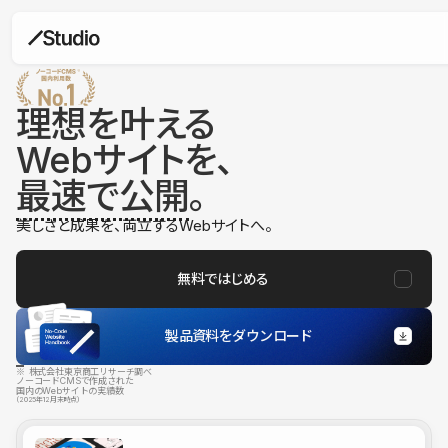
理想を叶える
Webサイトを、
最速で公開
。
美しさと成果を、両立するWebサイトへ。
無料ではじめる
製品資料をダウンロード
※ 株式会社東京商工リサーチ調べ
ノーコードCMSで作成された
国内のWebサイトの実績数
（2025年12月末時点）