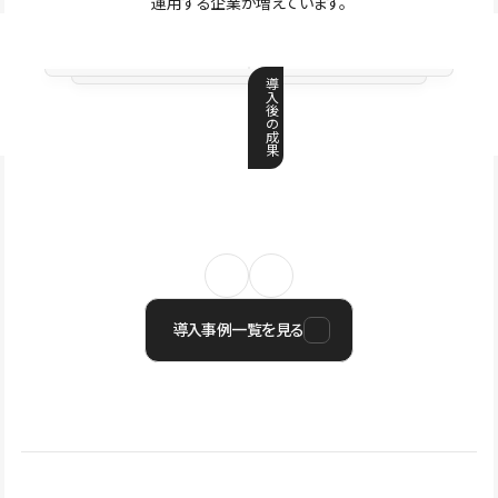
運用する企業が増えています。
導
入
後
の
成
果
導入事例一覧を見る