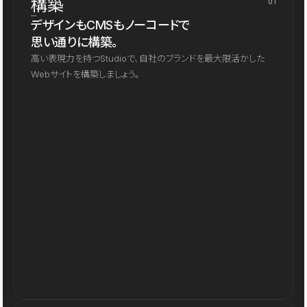
構築
01
デザインもCMSもノーコードで
思い通りに構築。
高い表現力を持つStudioで、自社のブランドを最大限活かした
Webサイトを構築しましょう。