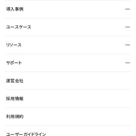
SEO
採用サイト
導入事例
運用
サービスサイト
サイト運用
事例インタビュー
業種から探す
ユースケース
セキュリティ
導入企業
宿泊・レジャー
大企業・エンタープライズ
ワークスペース
サイト制作事例
エンタメ
リソース
より自在に
制作会社
自治体
テンプレートを探す
Figma to Studio
広告代理店・コンサル
サポート
課題から探す
制作会社を探す
Lottie for Studio
スタートアップ
マーケターでのLP運用
総合窓口
サイト制作事例
アクセシビリティ
運営会社
飲食店
よくある質問
WordPressからの移行
ブログ
ヘルプセンター
小売・EC
サイト導線の変更
最新情報
採用情報
システムステータス
Studio Community
学習コンテンツ
利用規約
公式YouTube
全国ワークショップ
ユーザーガイドライン