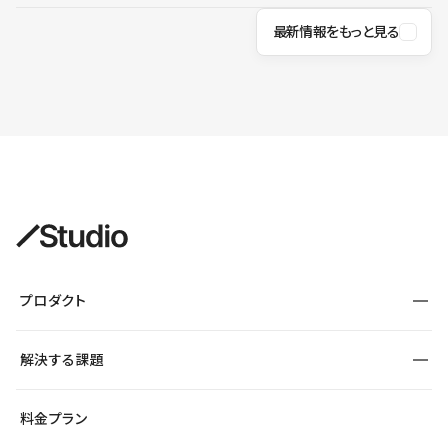
最新情報をもっと見る
プロダクト
構築
解決する課題
デザインエディタ
CMS
サイト種別から探す
料金プラン
コーポレートサイト
フォーム