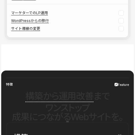
マーケターでのLP運用
WordPressからの移行
サイト導線の変更
特徴
Feature
構築から運用改善
まで
ワンストップ
成果につながるWebサイトを。