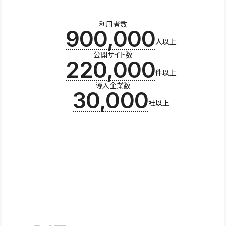
利用者数
900,000
人以上
公開サイト数
220,000
件以上
導入企業数
30,000
社以上