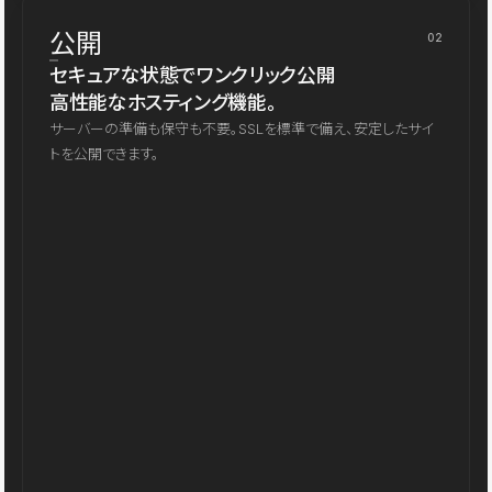
公開
02
セキュアな状態でワンクリック公開
高性能なホスティング機能。
サーバーの準備も保守も不要。SSLを標準で備え、安定したサイ
トを公開できます。