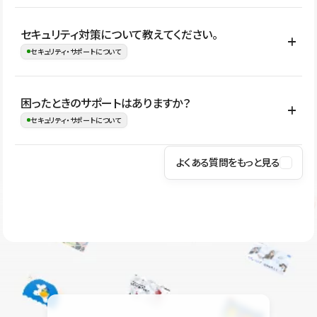
はい。CMSやコンポーネントを活用して更新範囲を設計しておく
セキュリティ対策について教えてください。
ことで、デザインを崩しにくい状態で運用できます。 さらにコン
セキュリティ・サポートについて
テンツ編集モードを使うと、編集できる範囲をテキスト・画像・ア
イコンなどに絞れるため、担当者ごとの見た目のばらつきを抑え
Studioでは、公開サイトやサービスを安全に利用できるよう、通信
困ったときのサポートはありますか？
ながらレイアウトに影響を与えずに更新作業を進めやすくなりま
の暗号化、データ保護、アクセス管理、脆弱性対策など、複数の観
セキュリティ・サポートについて
す。
点からセキュリティ対策を行っています。Studioで公開したサイト
はSSL/TLSによる通信暗号化に対応しており、悪質なスクリプトの
よくある質問をもっと見る
操作方法や機能については、ヘルプセンターでご確認いただけま
実行制限や、不正アクセス・攻撃への対策も実施しています。
す。編集、公開、CMS、フォーム、ドメイン設定など、目的に合
Studioのセキュリティ対策について
わせて記事を検索できます。有人サポート（チャット）は Mini プ
ラン以上のご契約プロジェクトでご利用いただけます。そのほか、
ユーザー同士で質問・相談できるコミュニティもご利用ください。
ヘルプセンターはこちら