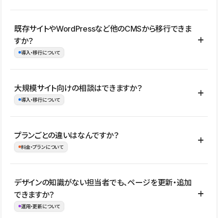
コーポレートサイト、サービスサイト、LP、採用サイト、ブロ
既存サイトやWordPressなど他のCMSから移行できま
グ・メディア、イベントサイト、店舗・商品紹介サイト、ポートフ
すか？
ォリオなど幅広く制作できます。
導入・移行について
制作事例はこちら
はい。既存サイトの構成やコンテンツ、URLを整理したうえで、
大規模サイト向けの相談はできますか？
Studio上に再構築する形で移行できます。 WordPressの場合は、
導入・移行について
XMLファイルを使って投稿記事や固定ページ、カテゴリー、タグな
どの一部データをStudio CMSへインポートできます。ただし、サ
はい。アクセス規模が大きいサイトや、複数部門での運用、権限管
プランごとの違いはなんですか？
イト全体のデザインや設定がそのまま移行されるわけではないた
理、セキュリティ確認、既存システムとの連携など、個別の要件が
料金・プランについて
め、移行後にページ構成やデザイン、CMS設計、URL・リダイレク
ある場合はご相談いただけます。サイトの規模や運用体制に応じ
ト設定などの確認が必要です。
て、適したプランや進め方をご案内します。要件が固まりきってい
公開ページ数、バージョン履歴の期間、CMS利用数の上限、権限
デザインの知識がない担当者でも、ページを更新・追加
ない段階でも、お問い合わせください。
管理の有無などがプランごとに異なります。詳しくは料金プランペ
できますか？
お問合せはこちら
ージをご覧ください。
運用・更新について
料金プランはこちら