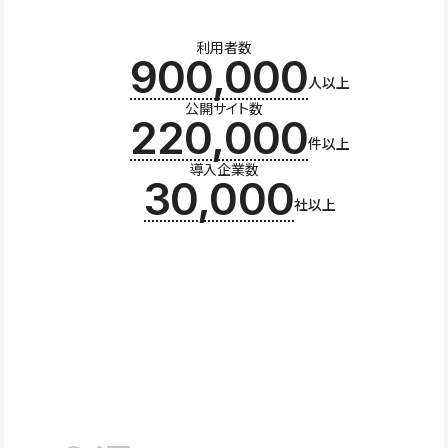
利用者数
900,000
人以上
公開サイト数
220,000
件以上
導入企業数
30,000
社以上