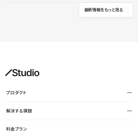
最新情報をもっと見る
プロダクト
構築
解決する課題
デザインエディタ
CMS
サイト種別から探す
料金プラン
コーポレートサイト
フォーム