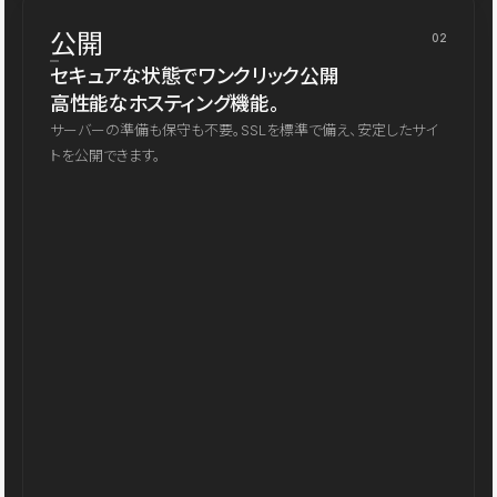
公開
02
セキュアな状態でワンクリック公開
高性能なホスティング機能。
サーバーの準備も保守も不要。SSLを標準で備え、安定したサイ
トを公開できます。