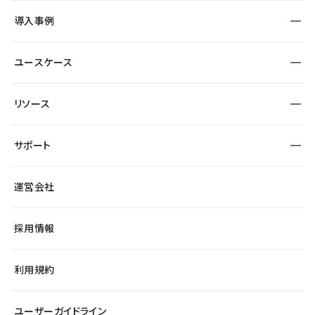
SEO
採用サイト
導入事例
運用
サービスサイト
サイト運用
事例インタビュー
業種から探す
ユースケース
セキュリティ
導入企業
宿泊・レジャー
大企業・エンタープライズ
ワークスペース
サイト制作事例
エンタメ
リソース
より自在に
制作会社
自治体
テンプレートを探す
Figma to Studio
広告代理店・コンサル
サポート
課題から探す
制作会社を探す
Lottie for Studio
スタートアップ
マーケターでのLP運用
総合窓口
サイト制作事例
アクセシビリティ
運営会社
飲食店
よくある質問
WordPressからの移行
ブログ
ヘルプセンター
小売・EC
サイト導線の変更
最新情報
採用情報
システムステータス
Studio Community
学習コンテンツ
利用規約
公式YouTube
全国ワークショップ
ユーザーガイドライン