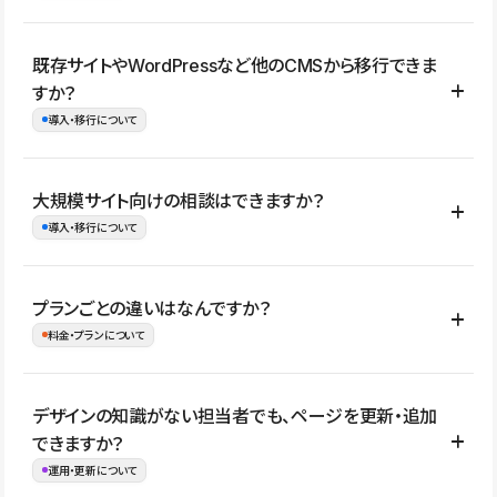
コーポレートサイト、サービスサイト、LP、採用サイト、ブロ
既存サイトやWordPressなど他のCMSから移行できま
グ・メディア、イベントサイト、店舗・商品紹介サイト、ポートフ
すか？
ォリオなど幅広く制作できます。
導入・移行について
制作事例はこちら
はい。既存サイトの構成やコンテンツ、URLを整理したうえで、
大規模サイト向けの相談はできますか？
Studio上に再構築する形で移行できます。 WordPressの場合は、
導入・移行について
XMLファイルを使って投稿記事や固定ページ、カテゴリー、タグな
どの一部データをStudio CMSへインポートできます。ただし、サ
はい。アクセス規模が大きいサイトや、複数部門での運用、権限管
プランごとの違いはなんですか？
イト全体のデザインや設定がそのまま移行されるわけではないた
理、セキュリティ確認、既存システムとの連携など、個別の要件が
料金・プランについて
め、移行後にページ構成やデザイン、CMS設計、URL・リダイレク
ある場合はご相談いただけます。サイトの規模や運用体制に応じ
ト設定などの確認が必要です。
て、適したプランや進め方をご案内します。要件が固まりきってい
公開ページ数、バージョン履歴の期間、CMS利用数の上限、権限
デザインの知識がない担当者でも、ページを更新・追加
ない段階でも、お問い合わせください。
管理の有無などがプランごとに異なります。詳しくは料金プランペ
できますか？
お問合せはこちら
ージをご覧ください。
運用・更新について
料金プランはこちら