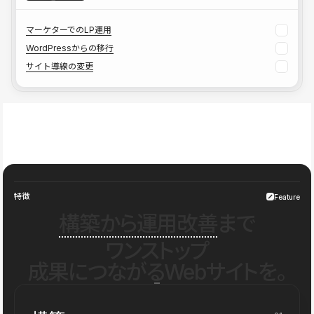
マーケターでのLP運用
WordPressからの移行
サイト導線の変更
特徴
Feature
構築から運用改善
まで
ワンストップ
成果につながるWebサイトを。