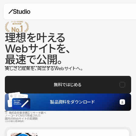
理想を叶える
Webサイトを、
最速で公開
。
美しさと成果を、両立するWebサイトへ。
無料ではじめる
製品資料をダウンロード
※ 株式会社東京商工リサーチ調べ
ノーコードCMSで作成された
国内のWebサイトの実績数
（2025年12月末時点）