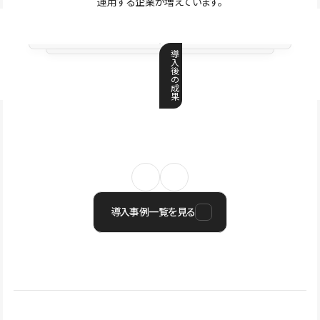
運用する企業が増えています。
導
入
後
の
成
果
導入事例一覧を見る