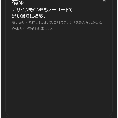
構築
01
デザインもCMSもノーコードで
思い通りに構築。
高い表現力を持つStudioで、自社のブランドを最大限活かした
Webサイトを構築しましょう。