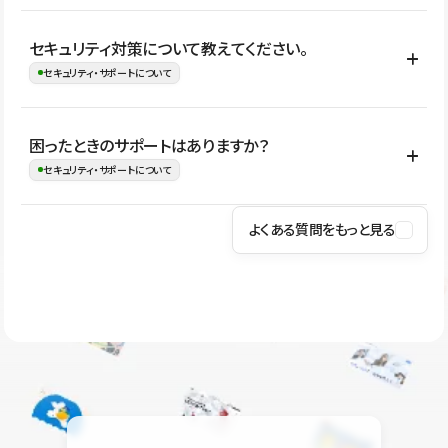
はい。CMSやコンポーネントを活用して更新範囲を設計しておく
セキュリティ対策について教えてください。
ことで、デザインを崩しにくい状態で運用できます。 さらにコン
セキュリティ・サポートについて
テンツ編集モードを使うと、編集できる範囲をテキスト・画像・ア
イコンなどに絞れるため、担当者ごとの見た目のばらつきを抑え
Studioでは、公開サイトやサービスを安全に利用できるよう、通信
困ったときのサポートはありますか？
ながらレイアウトに影響を与えずに更新作業を進めやすくなりま
の暗号化、データ保護、アクセス管理、脆弱性対策など、複数の観
セキュリティ・サポートについて
す。
点からセキュリティ対策を行っています。Studioで公開したサイト
はSSL/TLSによる通信暗号化に対応しており、悪質なスクリプトの
よくある質問をもっと見る
操作方法や機能については、ヘルプセンターでご確認いただけま
実行制限や、不正アクセス・攻撃への対策も実施しています。
す。編集、公開、CMS、フォーム、ドメイン設定など、目的に合
Studioのセキュリティ対策について
わせて記事を検索できます。有人サポート（チャット）は Mini プ
ラン以上のご契約プロジェクトでご利用いただけます。そのほか、
ユーザー同士で質問・相談できるコミュニティもご利用ください。
ヘルプセンターはこちら