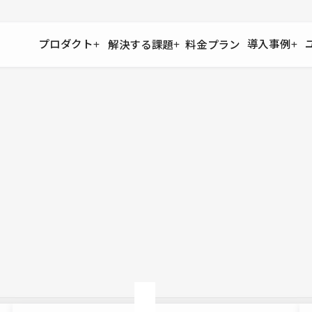
プロダクト
導入事例
解決する課題
料金プラン
運用
より自在に
事例インタビュー
大企業
リソー
お客様からの声をご紹介
サイト運用
Figma to Studio
Studio
制作会
導入企業
安心のバックアップや権限管理
デザインを一瞬でWebサイトに
テンプレ
様々な規模・業種の企業が
広告代
セキュリティ
Lottie for Studio
Studi
Studio Showcase
サイトの安全を守る仕組み
より豊かなアニメーション表現
制作事例
スター
Studioサイトギャラリー
ワークスペース
アクセシビリティ
Studio
複数プロジェクトを一括管理
Webサイトをすべての人に
飲食店
ユーザー
Studio
小売・E
Web制
Studio
ブログを
What'