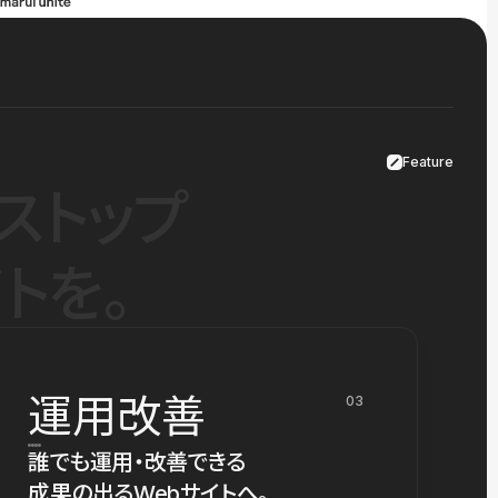
Feature
ストップ
トを。
運用改善
03
誰でも運用・改善できる
成果の出るWebサイトへ。