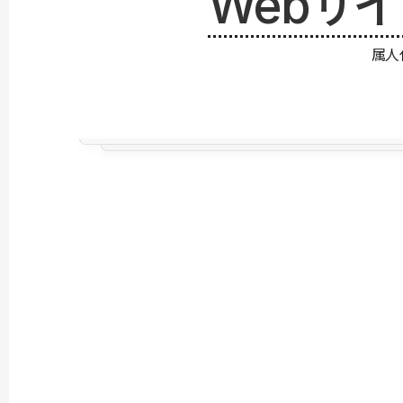
Webサ
属人