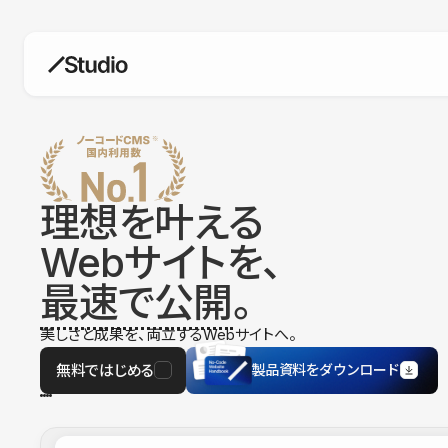
構築
デザインエディタ
コードを書かずにデザイン自体を自
在に
理想を叶える
CMS
Webサイトを、
柔軟なコンテンツ管理システム
最速で公開
。
フォーム
フォーム設置もノーコードで完結
美しさと成果を、両立するWebサイトへ。
SEO
検索エンジン向けの設定項目も充実
無料ではじめる
製品資料をダウンロード