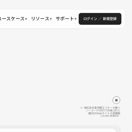
ユースケース
リソース
サポート
ログイン ／ 新規登録
・エンタープライズ
ス
相談窓口
学習コンテンツ
目的に沿ったサポートコンテンツを探す
 Store
Studio Academy
社
よくある質問
ートから始める
公式YouTubeの動画で学ぶ
採用
導入にあたってよくある質問を探す
理店・コンサル
o Showcase
全国ワークショップ
ヘルプセンター
を見る
基本操作を学ぶイベントを探す
トアップ
操作や機能に関するマニュアルを探す
 Community
セミナー
システムステータス
同士で繋がり知見を深める
技術向上に役立つイベントを探す
不具合・障害情報を確認する
 Experts
C
作会社を探す
※ 株式会社東京商工リサーチ調べ
ノーコードCMSで作成された
国内のWebサイトの実績数
 Blog
（2025年12月末時点）
見る
s New