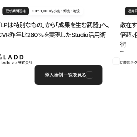
更新期間短縮
101〜1,000名
小売・卸売・物流
運用
「LPは特別なもの」から「成果を生む武器」へ。
散在す
CVR昨年比280%を実現したStudio活用術
倍超。
術
a belle vie 株式会社
伊藤忠テク
導入事例一覧を見る