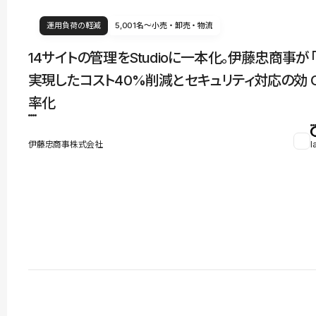
運用負荷の軽減
5,001名〜
小売・卸売・物流
14サイトの管理をStudioに一本化。伊藤忠商事が
実現したコスト40%削減とセキュリティ対応の効
率化
伊藤忠商事株式会社
l