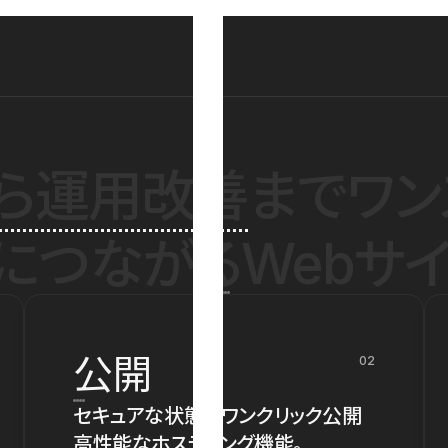
ら運用改善
までワン
につながるWebサイ
公開
02
セキュアな状態でワンクリック公開
高性能なホスティング機能。