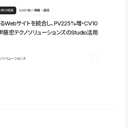
負荷の軽減
5,001名〜
情報・通信
るWebサイトを統合し、PV225%増・CV10
伊藤忠テクノソリューションズのStudio活用
ノソリューションズ