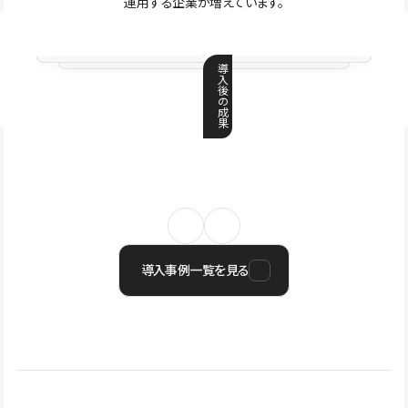
運用する企業が増えています。
導
入
後
の
成
果
導入事例一覧を見る