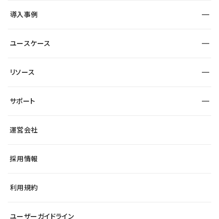
SEO
採用サイト
導入事例
運用
サービスサイト
サイト運用
事例インタビュー
業種から探す
ユースケース
セキュリティ
導入企業
宿泊・レジャー
大企業・エンタープライズ
ワークスペース
サイト制作事例
エンタメ
リソース
より自在に
制作会社
自治体
テンプレートを探す
Figma to Studio
広告代理店・コンサル
サポート
課題から探す
制作会社を探す
Lottie for Studio
スタートアップ
マーケターでのLP運用
総合窓口
サイト制作事例
アクセシビリティ
運営会社
飲食店
よくある質問
WordPressからの移行
ブログ
ヘルプセンター
小売・EC
サイト導線の変更
最新情報
採用情報
システムステータス
Studio Community
学習コンテンツ
利用規約
公式YouTube
全国ワークショップ
ユーザーガイドライン