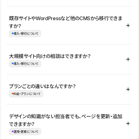
コーポレートサイト、サービスサイト、LP、採用サイト、ブロ
既存サイトやWordPressなど他のCMSから移行できま
グ・メディア、イベントサイト、店舗・商品紹介サイト、ポートフ
すか？
ォリオなど幅広く制作できます。
導入・移行について
制作事例はこちら
はい。既存サイトの構成やコンテンツ、URLを整理したうえで、
大規模サイト向けの相談はできますか？
Studio上に再構築する形で移行できます。 WordPressの場合は、
導入・移行について
XMLファイルを使って投稿記事や固定ページ、カテゴリー、タグな
どの一部データをStudio CMSへインポートできます。ただし、サ
はい。アクセス規模が大きいサイトや、複数部門での運用、権限管
プランごとの違いはなんですか？
イト全体のデザインや設定がそのまま移行されるわけではないた
理、セキュリティ確認、既存システムとの連携など、個別の要件が
料金・プランについて
め、移行後にページ構成やデザイン、CMS設計、URL・リダイレク
ある場合はご相談いただけます。サイトの規模や運用体制に応じ
ト設定などの確認が必要です。
て、適したプランや進め方をご案内します。要件が固まりきってい
公開ページ数、バージョン履歴の期間、CMS利用数の上限、権限
デザインの知識がない担当者でも、ページを更新・追加
ない段階でも、お問い合わせください。
管理の有無などがプランごとに異なります。詳しくは料金プランペ
できますか？
お問合せはこちら
ージをご覧ください。
運用・更新について
料金プランはこちら