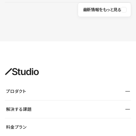
最新情報をもっと見る
プロダクト
構築
解決する課題
デザインエディタ
CMS
サイト種別から探す
料金プラン
コーポレートサイト
フォーム