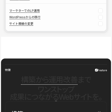
マーケターでのLP運用
WordPressからの移行
サイト導線の変更
特徴
Feature
構築から運用改善
まで
ワンストップ
成果につながるWebサイトを。