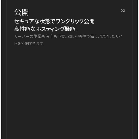
公開
02
セキュアな状態でワンクリック公開
高性能なホスティング機能。
サーバーの準備も保守も不要。SSLを標準で備え、安定したサイ
トを公開できます。