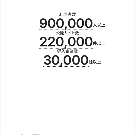
利用者数
900,000
人以上
公開サイト数
220,000
件以上
導入企業数
30,000
社以上