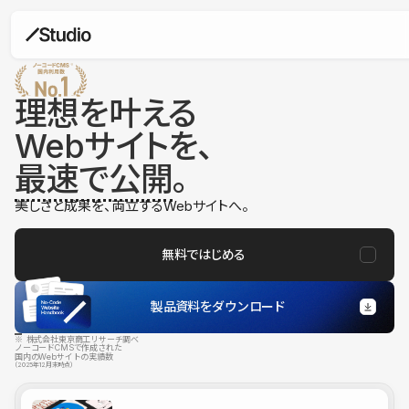
理想を叶える
Webサイトを、
最速で公開
。
美しさと成果を、両立するWebサイトへ。
無料ではじめる
製品資料をダウンロード
※ 株式会社東京商工リサーチ調べ
ノーコードCMSで作成された
国内のWebサイトの実績数
（2025年12月末時点）