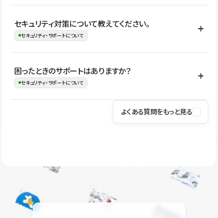
はい。CMSやコンポーネントを活用して更新範囲を設計しておく
セキュリティ対策について教えてください。
ことで、デザインを崩しにくい状態で運用できます。 さらにコン
セキュリティ・サポートについて
テンツ編集モードを使うと、編集できる範囲をテキスト・画像・ア
イコンなどに絞れるため、担当者ごとの見た目のばらつきを抑え
Studioでは、公開サイトやサービスを安全に利用できるよう、通信
困ったときのサポートはありますか？
ながらレイアウトに影響を与えずに更新作業を進めやすくなりま
の暗号化、データ保護、アクセス管理、脆弱性対策など、複数の観
セキュリティ・サポートについて
す。
点からセキュリティ対策を行っています。Studioで公開したサイト
はSSL/TLSによる通信暗号化に対応しており、悪質なスクリプトの
よくある質問をもっと見る
操作方法や機能については、ヘルプセンターでご確認いただけま
実行制限や、不正アクセス・攻撃への対策も実施しています。
す。編集、公開、CMS、フォーム、ドメイン設定など、目的に合
Studioのセキュリティ対策について
わせて記事を検索できます。有人サポート（チャット）は Mini プ
ラン以上のご契約プロジェクトでご利用いただけます。そのほか、
ユーザー同士で質問・相談できるコミュニティもご利用ください。
ヘルプセンターはこちら