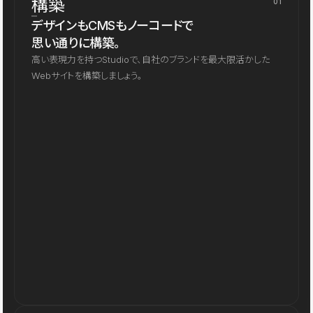
構築
01
デザインもCMSもノーコードで
思い通りに構築。
高い表現力を持つStudioで、自社のブランドを最大限活かした
Webサイトを構築しましょう。