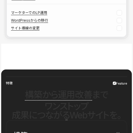
マーケターでのLP運用
WordPressからの移行
サイト導線の変更
特徴
Feature
構築から運用改善
まで
ワンストップ
成果につながるWebサイトを。