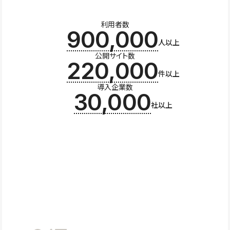
利用者数
900,000
人以上
公開サイト数
220,000
件以上
導入企業数
30,000
社以上