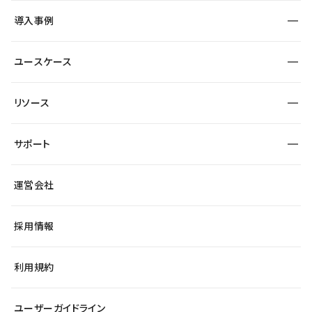
SEO
採用サイト
導入事例
運用
サービスサイト
サイト運用
事例インタビュー
業種から探す
ユースケース
セキュリティ
導入企業
宿泊・レジャー
大企業・エンタープライズ
ワークスペース
サイト制作事例
エンタメ
リソース
より自在に
制作会社
自治体
テンプレートを探す
Figma to Studio
広告代理店・コンサル
サポート
課題から探す
制作会社を探す
Lottie for Studio
スタートアップ
マーケターでのLP運用
総合窓口
サイト制作事例
アクセシビリティ
運営会社
飲食店
よくある質問
WordPressからの移行
ブログ
ヘルプセンター
小売・EC
サイト導線の変更
最新情報
採用情報
システムステータス
Studio Community
学習コンテンツ
利用規約
公式YouTube
全国ワークショップ
ユーザーガイドライン