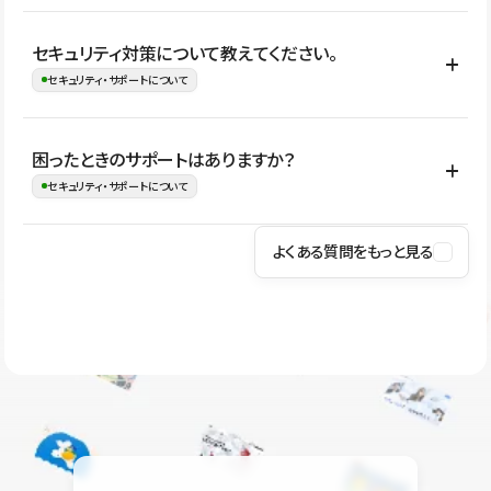
はい。CMSやコンポーネントを活用して更新範囲を設計しておく
セキュリティ対策について教えてください。
ことで、デザインを崩しにくい状態で運用できます。 さらにコン
セキュリティ・サポートについて
テンツ編集モードを使うと、編集できる範囲をテキスト・画像・ア
イコンなどに絞れるため、担当者ごとの見た目のばらつきを抑え
Studioでは、公開サイトやサービスを安全に利用できるよう、通信
困ったときのサポートはありますか？
ながらレイアウトに影響を与えずに更新作業を進めやすくなりま
の暗号化、データ保護、アクセス管理、脆弱性対策など、複数の観
セキュリティ・サポートについて
す。
点からセキュリティ対策を行っています。Studioで公開したサイト
はSSL/TLSによる通信暗号化に対応しており、悪質なスクリプトの
よくある質問をもっと見る
操作方法や機能については、ヘルプセンターでご確認いただけま
実行制限や、不正アクセス・攻撃への対策も実施しています。
す。編集、公開、CMS、フォーム、ドメイン設定など、目的に合
Studioのセキュリティ対策について
わせて記事を検索できます。有人サポート（チャット）は Mini プ
ラン以上のご契約プロジェクトでご利用いただけます。そのほか、
ユーザー同士で質問・相談できるコミュニティもご利用ください。
ヘルプセンターはこちら