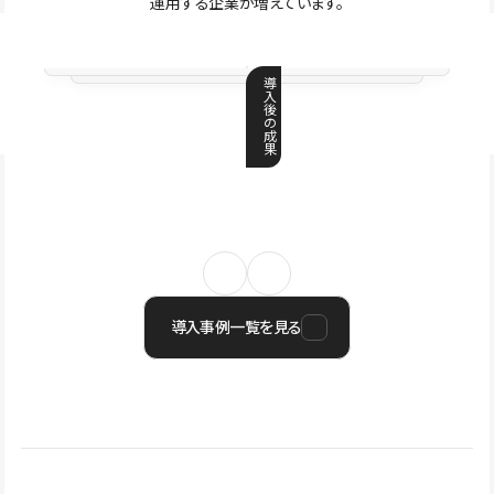
運用する企業が増えています。
導
入
後
の
成
果
導入事例一覧を見る