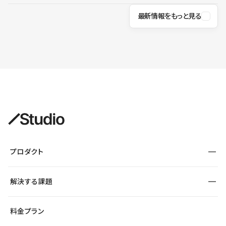
最新情報をもっと見る
プロダクト
構築
解決する課題
デザインエディタ
CMS
サイト種別から探す
料金プラン
コーポレートサイト
フォーム