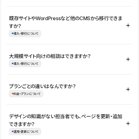
コーポレートサイト、サービスサイト、LP、採用サイト、ブロ
既存サイトやWordPressなど他のCMSから移行できま
グ・メディア、イベントサイト、店舗・商品紹介サイト、ポートフ
すか？
ォリオなど幅広く制作できます。
導入・移行について
制作事例はこちら
はい。既存サイトの構成やコンテンツ、URLを整理したうえで、
大規模サイト向けの相談はできますか？
Studio上に再構築する形で移行できます。 WordPressの場合は、
導入・移行について
XMLファイルを使って投稿記事や固定ページ、カテゴリー、タグな
どの一部データをStudio CMSへインポートできます。ただし、サ
はい。アクセス規模が大きいサイトや、複数部門での運用、権限管
プランごとの違いはなんですか？
イト全体のデザインや設定がそのまま移行されるわけではないた
理、セキュリティ確認、既存システムとの連携など、個別の要件が
料金・プランについて
め、移行後にページ構成やデザイン、CMS設計、URL・リダイレク
ある場合はご相談いただけます。サイトの規模や運用体制に応じ
ト設定などの確認が必要です。
て、適したプランや進め方をご案内します。要件が固まりきってい
公開ページ数、バージョン履歴の期間、CMS利用数の上限、権限
デザインの知識がない担当者でも、ページを更新・追加
ない段階でも、お問い合わせください。
管理の有無などがプランごとに異なります。詳しくは料金プランペ
できますか？
お問合せはこちら
ージをご覧ください。
運用・更新について
料金プランはこちら