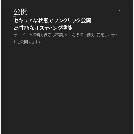
公開
02
セキュアな状態でワンクリック公開
高性能なホスティング機能。
サーバーの準備も保守も不要。SSLを標準で備え、安定したサイ
トを公開できます。