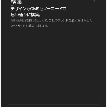
構築
01
デザインもCMSもノーコードで
思い通りに構築。
高い表現力を持つStudioで、自社のブランドを最大限活かした
Webサイトを構築しましょう。