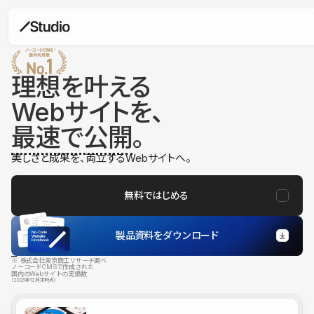
理想を叶える
Webサイトを、
最速で公開
。
美しさと成果を、両立するWebサイトへ。
無料ではじめる
製品資料をダウンロード
※ 株式会社東京商工リサーチ調べ
ノーコードCMSで作成された
国内のWebサイトの実績数
（2025年12月末時点）