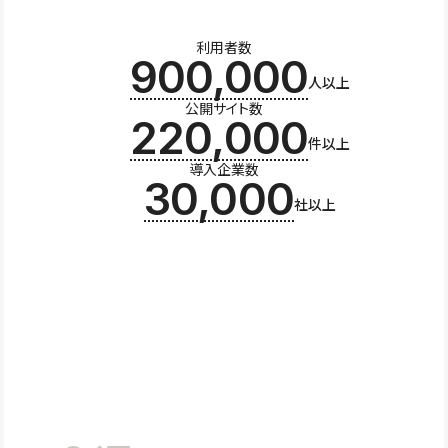
利用者数
900,000
人以上
公開サイト数
220,000
件以上
導入企業数
30,000
社以上