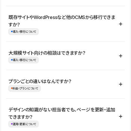
コーポレートサイト、サービスサイト、LP、採用サイト、ブロ
既存サイトやWordPressなど他のCMSから移行できま
グ・メディア、イベントサイト、店舗・商品紹介サイト、ポートフ
すか？
ォリオなど幅広く制作できます。
導入・移行について
制作事例はこちら
はい。既存サイトの構成やコンテンツ、URLを整理したうえで、
大規模サイト向けの相談はできますか？
Studio上に再構築する形で移行できます。 WordPressの場合は、
導入・移行について
XMLファイルを使って投稿記事や固定ページ、カテゴリー、タグな
どの一部データをStudio CMSへインポートできます。ただし、サ
はい。アクセス規模が大きいサイトや、複数部門での運用、権限管
プランごとの違いはなんですか？
イト全体のデザインや設定がそのまま移行されるわけではないた
理、セキュリティ確認、既存システムとの連携など、個別の要件が
料金・プランについて
め、移行後にページ構成やデザイン、CMS設計、URL・リダイレク
ある場合はご相談いただけます。サイトの規模や運用体制に応じ
ト設定などの確認が必要です。
て、適したプランや進め方をご案内します。要件が固まりきってい
公開ページ数、バージョン履歴の期間、CMS利用数の上限、権限
デザインの知識がない担当者でも、ページを更新・追加
ない段階でも、お問い合わせください。
管理の有無などがプランごとに異なります。詳しくは料金プランペ
できますか？
お問合せはこちら
ージをご覧ください。
運用・更新について
料金プランはこちら