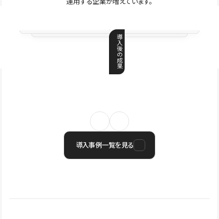
運用する企業が増えています。
導
入
後
の
成
果
導入事例一覧を見る