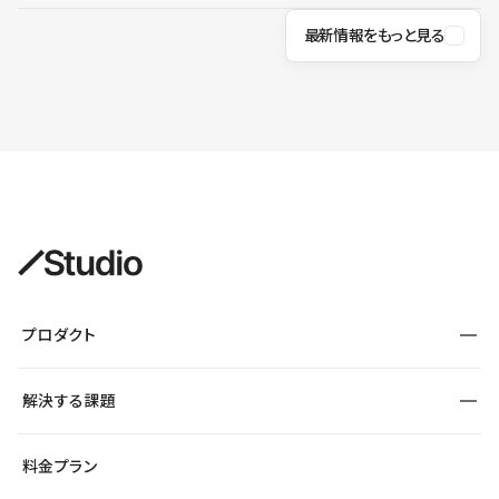
最新情報をもっと見る
プロダクト
構築
解決する課題
デザインエディタ
CMS
サイト種別から探す
料金プラン
コーポレートサイト
フォーム