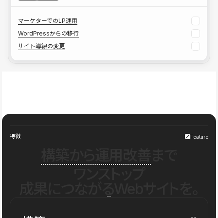
マーケターでのLP運用
WordPressからの移行
サイト導線の変更
特徴
Feature
構築から運用改善
まで
ワンストップ
成果につながるWebサイトを。