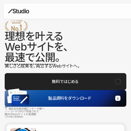
理想を叶える
Webサイトを、
最速で公開
。
美しさと成果を、両立するWebサイトへ。
無料ではじめる
製品資料をダウンロード
※ 株式会社東京商工リサーチ調べ
ノーコードCMSで作成された
国内のWebサイトの実績数
（2025年12月末時点）