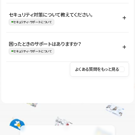
はい。CMSやコンポーネントを活用して更新範囲を設計しておく
セキュリティ対策について教えてください。
ことで、デザインを崩しにくい状態で運用できます。 さらにコン
セキュリティ・サポートについて
テンツ編集モードを使うと、編集できる範囲をテキスト・画像・ア
イコンなどに絞れるため、担当者ごとの見た目のばらつきを抑え
Studioでは、公開サイトやサービスを安全に利用できるよう、通信
困ったときのサポートはありますか？
ながらレイアウトに影響を与えずに更新作業を進めやすくなりま
の暗号化、データ保護、アクセス管理、脆弱性対策など、複数の観
セキュリティ・サポートについて
す。
点からセキュリティ対策を行っています。Studioで公開したサイト
はSSL/TLSによる通信暗号化に対応しており、悪質なスクリプトの
よくある質問をもっと見る
操作方法や機能については、ヘルプセンターでご確認いただけま
実行制限や、不正アクセス・攻撃への対策も実施しています。
す。編集、公開、CMS、フォーム、ドメイン設定など、目的に合
Studioのセキュリティ対策について
わせて記事を検索できます。有人サポート（チャット）は Mini プ
ラン以上のご契約プロジェクトでご利用いただけます。そのほか、
ユーザー同士で質問・相談できるコミュニティもご利用ください。
ヘルプセンターはこちら