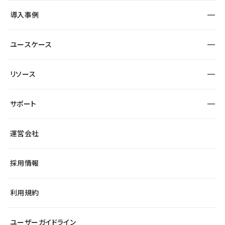
SEO
採用サイト
導入事例
運用
サービスサイト
サイト運用
事例インタビュー
業種から探す
ユースケース
セキュリティ
導入企業
宿泊・レジャー
大企業・エンタープライズ
ワークスペース
サイト制作事例
エンタメ
リソース
より自在に
制作会社
自治体
テンプレートを探す
Figma to Studio
広告代理店・コンサル
サポート
課題から探す
制作会社を探す
Lottie for Studio
スタートアップ
マーケターでのLP運用
総合窓口
サイト制作事例
アクセシビリティ
運営会社
飲食店
よくある質問
WordPressからの移行
ブログ
ヘルプセンター
小売・EC
サイト導線の変更
最新情報
採用情報
システムステータス
Studio Community
学習コンテンツ
利用規約
公式YouTube
全国ワークショップ
ユーザーガイドライン