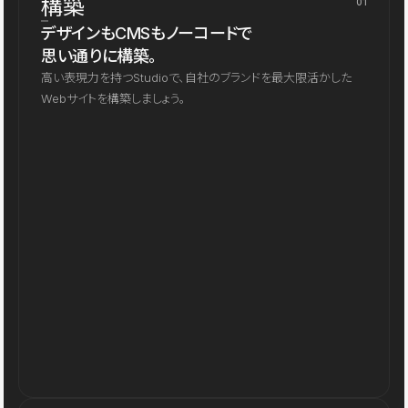
構築
01
デザインもCMSもノーコードで
思い通りに構築。
高い表現力を持つStudioで、自社のブランドを最大限活かした
Webサイトを構築しましょう。