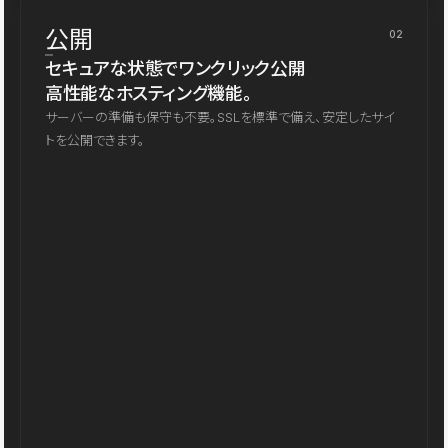
公開
02
セキュアな状態でワンクリック公開
高性能なホスティング機能。
サーバーの準備も保守も不要。SSLを標準で備え、安定したサイ
トを公開できます。