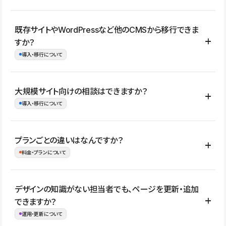
コーポレートサイト、サービスサイト、LP、採用サイト、ブロ
既存サイトやWordPressなど他のCMSから移行できま
グ・メディア、イベントサイト、店舗・商品紹介サイト、ポートフ
すか？
ォリオなど幅広く制作できます。
導入・移行について
制作事例はこちら
はい。既存サイトの構成やコンテンツ、URLを整理したうえで、
大規模サイト向けの相談はできますか？
Studio上に再構築する形で移行できます。 WordPressの場合は、
導入・移行について
XMLファイルを使って投稿記事や固定ページ、カテゴリー、タグな
どの一部データをStudio CMSへインポートできます。ただし、サ
はい。アクセス規模が大きいサイトや、複数部門での運用、権限管
プランごとの違いはなんですか？
イト全体のデザインや設定がそのまま移行されるわけではないた
理、セキュリティ確認、既存システムとの連携など、個別の要件が
料金・プランについて
め、移行後にページ構成やデザイン、CMS設計、URL・リダイレク
ある場合はご相談いただけます。サイトの規模や運用体制に応じ
ト設定などの確認が必要です。
て、適したプランや進め方をご案内します。要件が固まりきってい
公開ページ数、バージョン履歴の期間、CMS利用数の上限、権限
デザインの知識がない担当者でも、ページを更新・追加
ない段階でも、お問い合わせください。
管理の有無などがプランごとに異なります。詳しくは料金プランペ
できますか？
お問合せはこちら
ージをご覧ください。
運用・更新について
料金プランはこちら