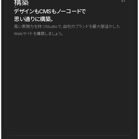
構築
01
デザインもCMSもノーコードで
思い通りに構築。
高い表現力を持つStudioで、自社のブランドを最大限活かした
Webサイトを構築しましょう。