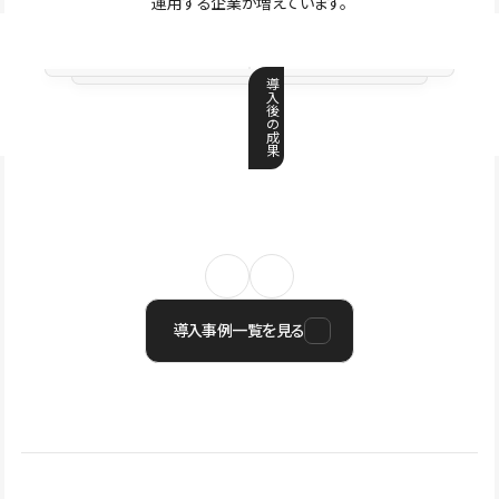
運用する企業が増えています。
導
入
後
の
成
果
導入事例一覧を見る