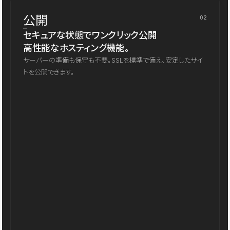
公開
02
セキュアな状態でワンクリック公開
高性能なホスティング機能。
サーバーの準備も保守も不要。SSLを標準で備え、安定したサイ
トを公開できます。