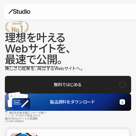
理想を叶える
Webサイトを、
最速で公開
。
美しさと成果を、両立するWebサイトへ。
無料ではじめる
製品資料をダウンロード
※ 株式会社東京商工リサーチ調べ
ノーコードCMSで作成された
国内のWebサイトの実績数
（2025年12月末時点）