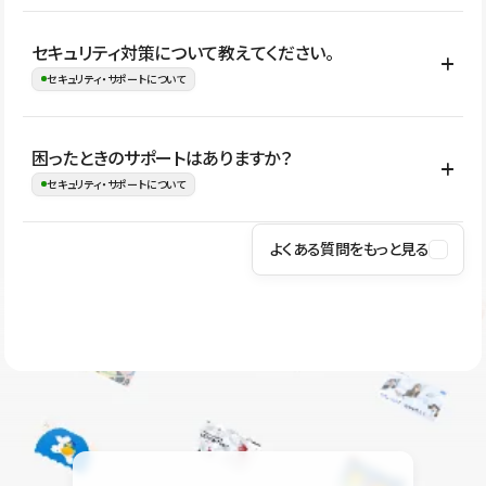
はい。CMSやコンポーネントを活用して更新範囲を設計しておく
セキュリティ対策について教えてください。
ことで、デザインを崩しにくい状態で運用できます。 さらにコン
セキュリティ・サポートについて
テンツ編集モードを使うと、編集できる範囲をテキスト・画像・ア
イコンなどに絞れるため、担当者ごとの見た目のばらつきを抑え
Studioでは、公開サイトやサービスを安全に利用できるよう、通信
困ったときのサポートはありますか？
ながらレイアウトに影響を与えずに更新作業を進めやすくなりま
の暗号化、データ保護、アクセス管理、脆弱性対策など、複数の観
セキュリティ・サポートについて
す。
点からセキュリティ対策を行っています。Studioで公開したサイト
はSSL/TLSによる通信暗号化に対応しており、悪質なスクリプトの
よくある質問をもっと見る
操作方法や機能については、ヘルプセンターでご確認いただけま
実行制限や、不正アクセス・攻撃への対策も実施しています。
す。編集、公開、CMS、フォーム、ドメイン設定など、目的に合
Studioのセキュリティ対策について
わせて記事を検索できます。有人サポート（チャット）は Mini プ
ラン以上のご契約プロジェクトでご利用いただけます。そのほか、
ユーザー同士で質問・相談できるコミュニティもご利用ください。
ヘルプセンターはこちら