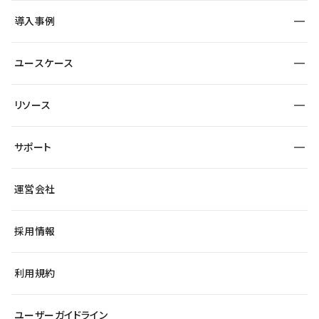
SEO
採用サイト
導入事例
運用
サービスサイト
サイト運用
事例インタビュー
業種から探す
ユースケース
セキュリティ
導入企業
宿泊・レジャー
大企業・エンタープライズ
ワークスペース
サイト制作事例
エンタメ
リソース
より自在に
制作会社
自治体
テンプレートを探す
Figma to Studio
広告代理店・コンサル
サポート
課題から探す
制作会社を探す
Lottie for Studio
スタートアップ
マーケターでのLP運用
総合窓口
サイト制作事例
アクセシビリティ
運営会社
飲食店
よくある質問
WordPressからの移行
ブログ
ヘルプセンター
小売・EC
サイト導線の変更
最新情報
採用情報
システムステータス
Studio Community
学習コンテンツ
利用規約
公式YouTube
全国ワークショップ
ユーザーガイドライン