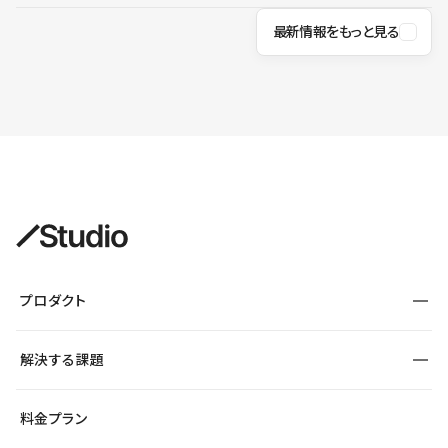
最新情報をもっと見る
プロダクト
構築
解決する課題
デザインエディタ
CMS
サイト種別から探す
料金プラン
コーポレートサイト
フォーム