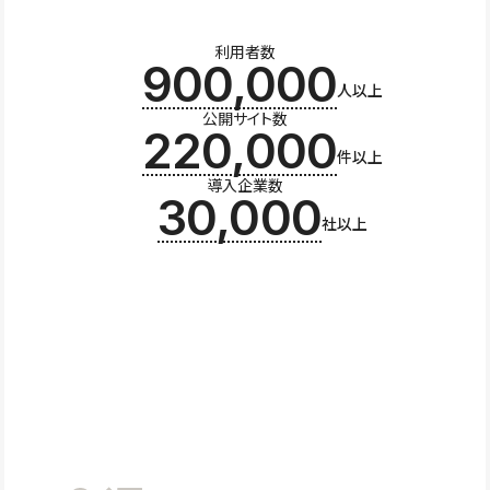
利用者数
900,000
人以上
公開サイト数
220,000
件以上
導入企業数
30,000
社以上