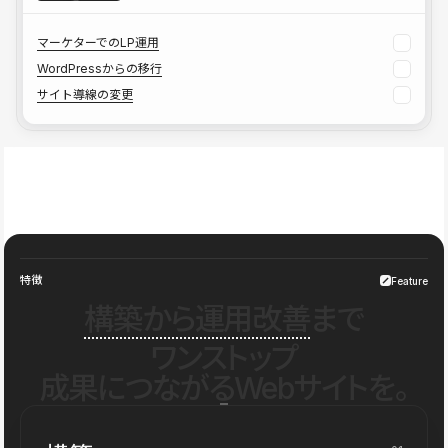
マーケターでのLP運用
WordPressからの移行
サイト導線の変更
特徴
Feature
構築から運用改善
まで
ワンストップ
成果につながるWebサイトを。