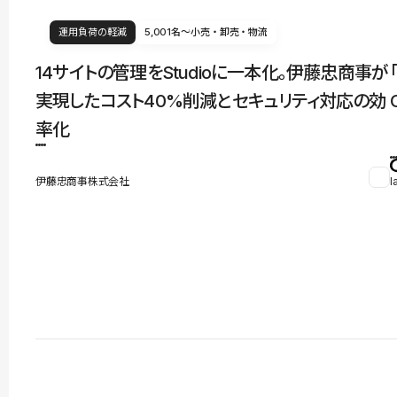
運用負荷の軽減
5,001名〜
小売・卸売・物流
14サイトの管理をStudioに一本化。伊藤忠商事が
実現したコスト40%削減とセキュリティ対応の効
率化
伊藤忠商事株式会社
l