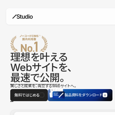
構築
デザインエディタ
コードを書かずにデザイン自体を自
在に
理想を叶える
CMS
Webサイトを、
柔軟なコンテンツ管理システム
最速で公開
。
フォーム
フォーム設置もノーコードで完結
美しさと成果を、両立するWebサイトへ。
SEO
検索エンジン向けの設定項目も充実
無料ではじめる
製品資料をダウンロード