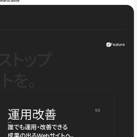
Feature
ストップ
トを。
運用改善
03
誰でも運用・改善できる
成果の出るWebサイトへ。