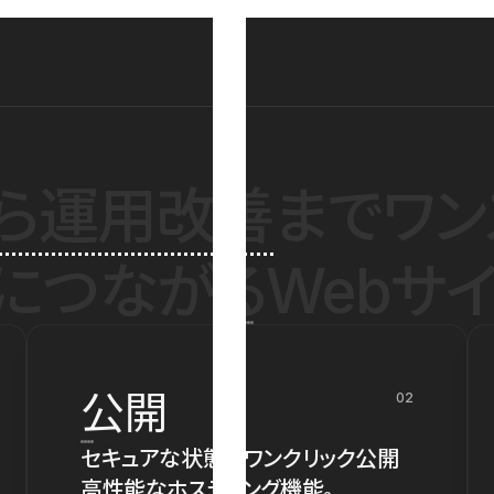
ら運用改善
までワン
につながるWebサイ
公開
02
セキュアな状態でワンクリック公開
高性能なホスティング機能。