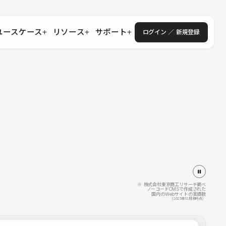
ユースケース
リソース
サポート
ログイン ／ 新規登録
・エンタープライズ
ス
相談窓口
学習コンテンツ
目的に沿ったサポートコンテンツを探す
 Store
Studio Academy
社
よくある質問
ートから始める
公式YouTubeの動画で学ぶ
採用
導入にあたってよくある質問を探す
理店・コンサル
o Showcase
全国ワークショップ
ヘルプセンター
を見る
基本操作を学ぶイベントを探す
トアップ
操作や機能に関するマニュアルを探す
 Community
セミナー
システムステータス
同士で繋がり知見を深める
技術向上に役立つイベントを探す
不具合・障害情報を確認する
 Experts
C
作会社を探す
※ 株式会社東京商工リサーチ調べ
ノーコードCMSで作成された
国内のWebサイトの実績数
 Blog
（2025年12月末時点）
見る
s New