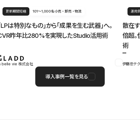
更新期間短縮
101〜1,000名
小売・卸売・物流
運用
「LPは特別なもの」から「成果を生む武器」へ。
散在す
CVR昨年比280%を実現したStudio活用術
倍超。
術
a belle vie 株式会社
伊藤忠テク
導入事例一覧を見る