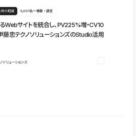
負荷の軽減
5,001名〜
情報・通信
るWebサイトを統合し、PV225%増・CV10
伊藤忠テクノソリューションズのStudio活用
ノソリューションズ