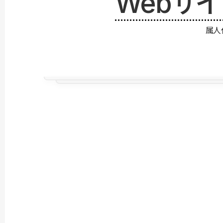
Webサ
属人