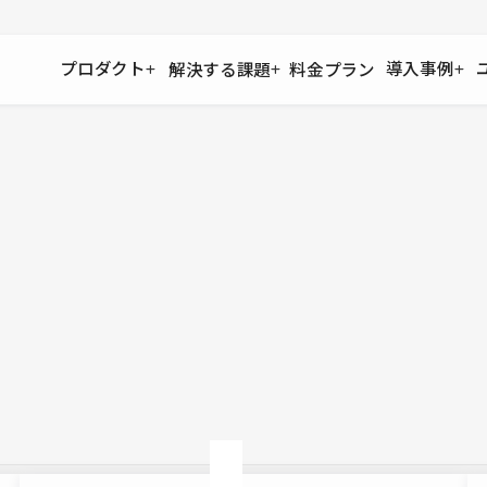
プロダクト
導入事例
解決する課題
料金プラン
運用
より自在に
事例インタビュー
大企業
リソー
お客様からの声をご紹介
サイト運用
Figma to Studio
Studio
制作会
導入企業
安心のバックアップや権限管理
デザインを一瞬でWebサイトに
テンプレ
様々な規模・業種の企業が
広告代
セキュリティ
Lottie for Studio
Studi
Studio Showcase
サイトの安全を守る仕組み
より豊かなアニメーション表現
制作事例
スター
Studioサイトギャラリー
ワークスペース
アクセシビリティ
Studio
複数プロジェクトを一括管理
Webサイトをすべての人に
飲食店
ユーザー
Studio
小売・E
Web制
Studio
ブログを
What'